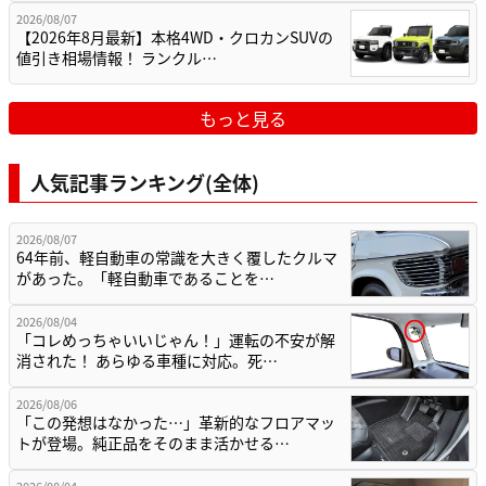
2026/08/07
【2026年8月最新】本格4WD・クロカンSUVの
値引き相場情報！ ランクル…
もっと見る
人気記事ランキング(全体)
2026/08/07
64年前、軽自動車の常識を大きく覆したクルマ
があった。「軽自動車であることを…
2026/08/04
「コレめっちゃいいじゃん！」運転の不安が解
消された！ あらゆる車種に対応。死…
2026/08/06
「この発想はなかった…」革新的なフロアマッ
トが登場。純正品をそのまま活かせる…