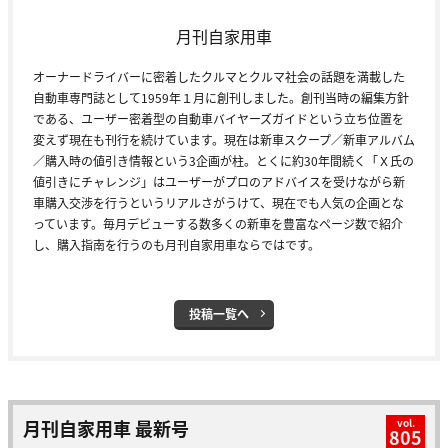
月刊自家用車
オーナードライバーに密着したクルマとクルマ社会の話題を満載した
自動車専門誌として1959年１月に創刊しました。創刊当時の編集方針
である、ユーザー密着型の自動車バイヤーズガイドという立ち位置を
変えず現在も刊行を続けています。現在は新車スクープ／新車アルバム
／購入時の値引き情報という3企画が柱。とくに約30年間続く「Ｘ氏の
値引きにチャレンジ」はユーザーがプロのアドバイスを受けながら新
車購入交渉を行うというリアルさがうけて、現在でも人気の企画とな
っています。毎月デビューする数多くの新車を豊富なページ数で紹介
し、購入指南を行うのも月刊自家用車ならではです。
投稿一覧へ
月刊自家用車 最新号
vol.
805