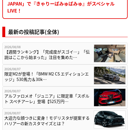
JAPAN」で『きゃりーぱみゅぱみゅ』がスペシャル
LIVE！
最新の投稿記事(全体)
2026/08/08
【週間ランキング】「完成度がスゴイ…」「伝
説はここから始まった」注目を集めた…
2026/08/07
限定M2が登場！「BMW M2 CS エディションエ
ッジ」530馬力＆30k…
2026/08/07
アルファロメオ「ジュニア」に限定車「スポル
ト スペチアーレ」登場【525万円…
2026/08/07
大迫力な顔つきに変身！モデリスタが提案する
ハリアーの新カスタマイズとは？