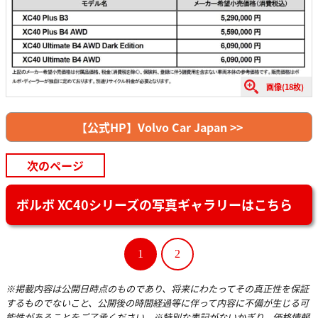
画像(18枚)
【公式HP】Volvo Car Japan >>
次のページ
ボルボ XC40シリーズの写真ギャラリーはこちら
1
2
※掲載内容は公開日時点のものであり、将来にわたってその真正性を保証
するものでないこと、公開後の時間経過等に伴って内容に不備が生じる可
能性があることをご了承ください。※特別な表記がないかぎり、価格情報