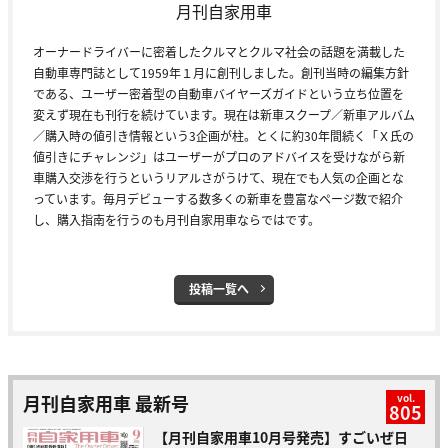
月刊自家用車
オーナードライバーに密着したクルマとクルマ社会の話題を満載した
自動車専門誌として1959年１月に創刊しました。創刊当時の編集方針
である、ユーザー密着型の自動車バイヤーズガイドという立ち位置を
変えず現在も刊行を続けています。現在は新車スクープ／新車アルバム
／購入時の値引き情報という3企画が柱。とくに約30年間続く「Ｘ氏の
値引きにチャレンジ」はユーザーがプロのアドバイスを受けながら新
車購入交渉を行うというリアルさがうけて、現在でも人気の企画とな
っています。毎月デビューする数多くの新車を豊富なページ数で紹介
し、購入指南を行うのも月刊自家用車ならではです。
投稿一覧へ
月刊自家用車 最新号
vol.
805
【月刊自家用車10月号発売】すごいぜ日