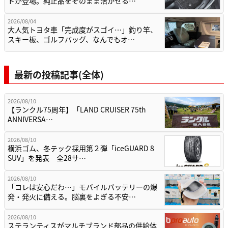
トが登場。純正品をそのまま活かせる…
2026/08/04
大人気トヨタ車「完成度がスゴイ…」釣り竿、
スキー板、ゴルフバッグ、なんでもオ…
最新の投稿記事(全体)
2026/08/10
【ランクル75周年】「LAND CRUISER 75th
ANNIVERSA…
2026/08/10
横浜ゴム、冬テック採用第２弾「iceGUARD 8
SUV」を発表 全28サ…
2026/08/10
「コレは安心だわ…」モバイルバッテリーの爆
発・発火に備える。脳裏をよぎる不安…
2026/08/10
ステランティスがマルチブランド部品の供給体