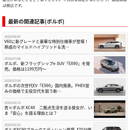
は税込です。
最新の関連記事(ボルボ)
2026/08/05
V60に新グレードと豪華な特別仕様車が登場！
熟成のマイルドハイブリッド＆洗…
2026/07/08
ボルボ、新フラッグシップe-SUV「EX90」を発
売。価格は1199万円〜
2026/07/08
ボルボの次世代EV「ES90」国内発表。PHEV並
みの価格で主役交代を狙う新…
2026/05/15
杏×ボルボ XC40 二拠点生活を送る彼女が、い
ま「安心」を語る理由とは？
2026/02/20
ボルボXC90ブラックエディション登場【70台限