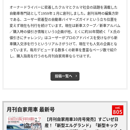
オーナードライバーに密着したクルマとクルマ社会の話題を満載した
自動車専門誌として1959年１月に創刊しました。創刊当時の編集方針
である、ユーザー密着型の自動車バイヤーズガイドという立ち位置を
変えず現在も刊行を続けています。現在は新車スクープ／新車アルバム
／購入時の値引き情報という3企画が柱。とくに約30年間続く「Ｘ氏の
値引きにチャレンジ」はユーザーがプロのアドバイスを受けながら新
車購入交渉を行うというリアルさがうけて、現在でも人気の企画とな
っています。毎月デビューする数多くの新車を豊富なページ数で紹介
し、購入指南を行うのも月刊自家用車ならではです。
投稿一覧へ
月刊自家用車 最新号
vol.
805
【月刊自家用車10月号発売】すごいぜ日
産！「新型エルグランド」「新型キック