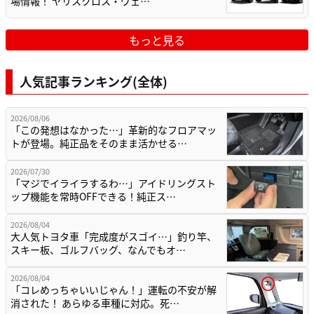
場情報！ ヤリスクロス・ヴェ…
もっと見る
人気記事ランキング(全体)
2026/08/06
「この発想はなかった…」革新的なフロアマッ
トが登場。純正品をそのまま活かせる…
2026/07/30
「マジでイライラするわ…」アイドリングスト
ップ機能を常時OFFできる！純正ス…
2026/08/04
大人気トヨタ車「完成度がスゴイ…」釣り竿、
スキー板、ゴルフバッグ、なんでもオ…
2026/08/04
「コレめっちゃいいじゃん！」運転の不安が解
消された！ あらゆる車種に対応。死…