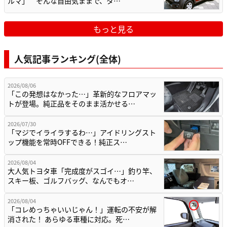
ルマ」 そんな自由気ままで、タ…
もっと見る
人気記事ランキング(全体)
2026/08/06
「この発想はなかった…」革新的なフロアマッ
トが登場。純正品をそのまま活かせる…
2026/07/30
「マジでイライラするわ…」アイドリングスト
ップ機能を常時OFFできる！純正ス…
2026/08/04
大人気トヨタ車「完成度がスゴイ…」釣り竿、
スキー板、ゴルフバッグ、なんでもオ…
2026/08/04
「コレめっちゃいいじゃん！」運転の不安が解
消された！ あらゆる車種に対応。死…