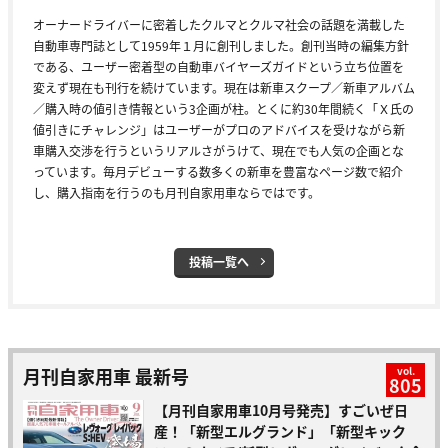
オーナードライバーに密着したクルマとクルマ社会の話題を満載した
自動車専門誌として1959年１月に創刊しました。創刊当時の編集方針
である、ユーザー密着型の自動車バイヤーズガイドという立ち位置を
変えず現在も刊行を続けています。現在は新車スクープ／新車アルバム
／購入時の値引き情報という3企画が柱。とくに約30年間続く「Ｘ氏の
値引きにチャレンジ」はユーザーがプロのアドバイスを受けながら新
車購入交渉を行うというリアルさがうけて、現在でも人気の企画とな
っています。毎月デビューする数多くの新車を豊富なページ数で紹介
し、購入指南を行うのも月刊自家用車ならではです。
投稿一覧へ
月刊自家用車 最新号
vol.
805
【月刊自家用車10月号発売】すごいぜ日
産！「新型エルグランド」「新型キック