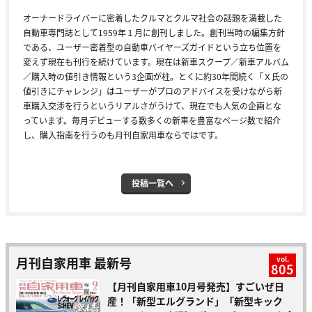
オーナードライバーに密着したクルマとクルマ社会の話題を満載した
自動車専門誌として1959年１月に創刊しました。創刊当時の編集方針
である、ユーザー密着型の自動車バイヤーズガイドという立ち位置を
変えず現在も刊行を続けています。現在は新車スクープ／新車アルバム
／購入時の値引き情報という3企画が柱。とくに約30年間続く「Ｘ氏の
値引きにチャレンジ」はユーザーがプロのアドバイスを受けながら新
車購入交渉を行うというリアルさがうけて、現在でも人気の企画とな
っています。毎月デビューする数多くの新車を豊富なページ数で紹介
し、購入指南を行うのも月刊自家用車ならではです。
投稿一覧へ
月刊自家用車 最新号
vol.
805
【月刊自家用車10月号発売】すごいぜ日
産！「新型エルグランド」「新型キック