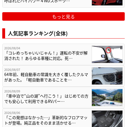
呼ばれたハイパワー４WDスポーツ…
もっと見る
人気記事ランキング(全体)
2026/08/04
「コレめっちゃいいじゃん！」運転の不安が解
消された！ あらゆる車種に対応。死…
2026/08/07
64年前、軽自動車の常識を大きく覆したクルマ
があった。「軽自動車であることを…
2026/08/09
「車中泊で“山の湖”へ行こう！」 はじめての方
でも安心して利用できるRVパー…
2026/08/06
「この発想はなかった…」革新的なフロアマッ
トが登場。純正品をそのまま活かせる…