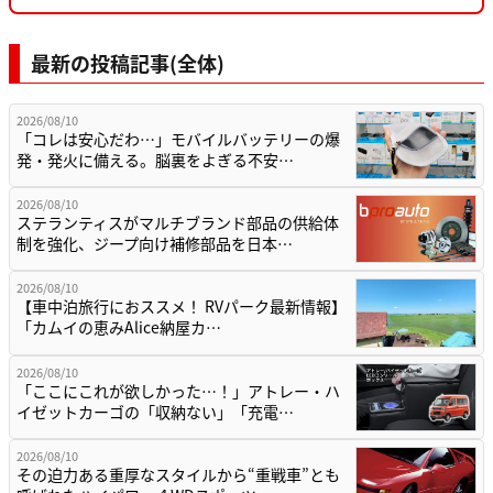
最新の投稿記事(全体)
2026/08/10
「コレは安心だわ…」モバイルバッテリーの爆
発・発火に備える。脳裏をよぎる不安…
2026/08/10
ステランティスがマルチブランド部品の供給体
制を強化、ジープ向け補修部品を日本…
2026/08/10
【車中泊旅行におススメ！ RVパーク最新情報】
「カムイの恵みAlice納屋カ…
2026/08/10
「ここにこれが欲しかった…！」アトレー・ハ
イゼットカーゴの「収納ない」「充電…
2026/08/10
その迫力ある重厚なスタイルから“重戦車”とも