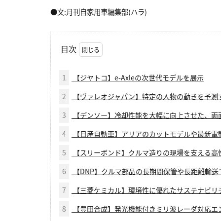
●文:月刊自家用車編集部(ハラ)
目次
1
【ジヤトコ】e-Axleの次世代モデルを展示
2
【ヴァレオジャパン】特定の人物の動きを予測
3
【デンソー】冷却性能を大幅に向上させた、両
4
【日産自動車】アリアのカットモデルや最新電
5
【スリーボンド】クルマ造りの現場を支える高
6
【DNP】クルマ部品の長期間保管や長距離輸送
7
【三菱ケミカル】環境性に優れたサステナビリ
8
【豊田合成】発光機能付きミリ波レーダ対応エ