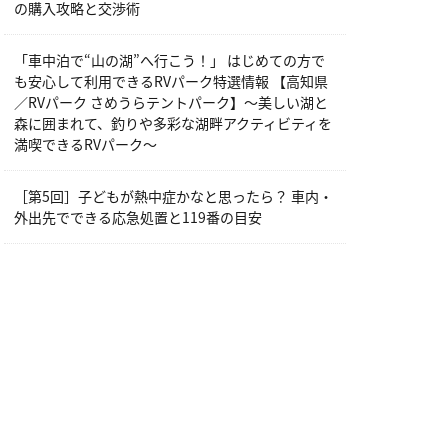
の購入攻略と交渉術
「車中泊で“山の湖”へ行こう！」 はじめての方で
も安心して利用できるRVパーク特選情報 【高知県
／RVパーク さめうらテントパーク】～美しい湖と
森に囲まれて、釣りや多彩な湖畔アクティビティを
満喫できるRVパーク～
［第5回］子どもが熱中症かなと思ったら？ 車内・
外出先でできる応急処置と119番の目安