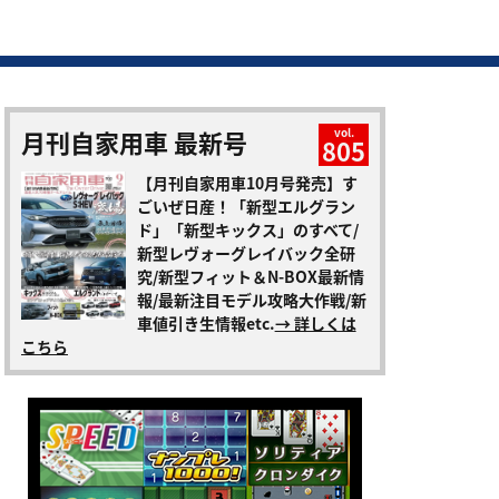
月刊自家用車 最新号
vol.
805
【月刊自家用車10月号発売】す
ごいぜ日産！「新型エルグラン
ド」「新型キックス」のすべて/
新型レヴォーグレイバック全研
究/新型フィット＆N-BOX最新情
報/最新注目モデル攻略大作戦/新
車値引き生情報etc.
→ 詳しくは
こちら