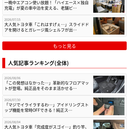
一晩中エアコン使い放題！「ハイエース×独自
充電」が夏の車中泊を変える、老舗ビ…
2026/07/15
大人気トヨタ車「これはすげぇ…」スライドド
アを開けるとガレージ風シェルフが出…
もっと見る
人気記事ランキング(全体)
2026/08/06
「この発想はなかった…」革新的なフロアマッ
トが登場。純正品をそのまま活かせる…
2026/07/30
「マジでイライラするわ…」アイドリングスト
ップ機能を常時OFFできる！純正ス…
2026/08/04
大人気トヨタ車「完成度がスゴイ…」釣り竿、