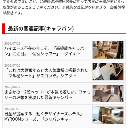
するものでないこと、公開後の時間経過等に伴って内容に不備が生じる可
能性があることをご了承ください。※特別な表記がないかぎり、価格情報
は税込です。
最新の関連記事(キャラバン)
2026/07/28
ハイエース不在の今こそ、「高機能キャラバ
ン」に注目。「個室シャワー」「ダイキ…
2026/07/16
「これは大興奮する」大人気車種に搭載された
「マル秘シート」がスゴいぞ。シアタ…
2026/06/22
まさかの「2段ベッド」が本気で嬉しい。ファミ
リーの理想を実現した最新キャンパ…
2026/01/20
日産が提案する「動くデザイナーズホテル」
MYROOMシリーズ、「ジャパンキャ…