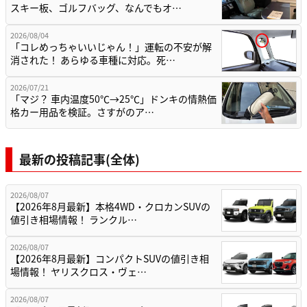
スキー板、ゴルフバッグ、なんでもオ…
2026/08/04
「コレめっちゃいいじゃん！」運転の不安が解
消された！ あらゆる車種に対応。死…
2026/07/21
「マジ？ 車内温度50℃→25℃」ドンキの情熱価
格カー用品を検証。さすがのア…
最新の投稿記事(全体)
2026/08/07
【2026年8月最新】本格4WD・クロカンSUVの
値引き相場情報！ ランクル…
2026/08/07
【2026年8月最新】コンパクトSUVの値引き相
場情報！ ヤリスクロス・ヴェ…
2026/08/07