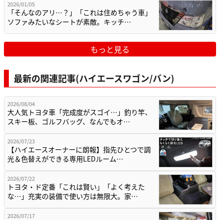
2026/01/05
「そんなのアリ…？」「これは住めちゃう車」
ソファみたいなシートが素敵。キッチ…
もっと見る
最新の関連記事(ハイエースワゴン/バン)
2026/08/04
大人気トヨタ車「完成度がスゴイ…」釣り竿、
スキー板、ゴルフバッグ、なんでもオ…
2026/07/23
【ハイエースオーナーに朗報】指先ひとつで調
光＆色替えができる専用LEDルーム…
2026/07/22
トヨタ・ド定番「これは賢い」「よく考えた
な…」充実の装備で使い方は無限大。家…
2026/07/17