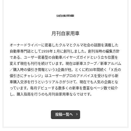
月刊自家用車
オーナードライバーに密着したクルマとクルマ社会の話題を満載した
自動車専門誌として1959年１月に創刊しました。創刊当時の編集方針
である、ユーザー密着型の自動車バイヤーズガイドという立ち位置を
変えず現在も刊行を続けています。現在は新車スクープ／新車アルバム
／購入時の値引き情報という3企画が柱。とくに約30年間続く「Ｘ氏の
値引きにチャレンジ」はユーザーがプロのアドバイスを受けながら新
車購入交渉を行うというリアルさがうけて、現在でも人気の企画とな
っています。毎月デビューする数多くの新車を豊富なページ数で紹介
し、購入指南を行うのも月刊自家用車ならではです。
投稿一覧へ