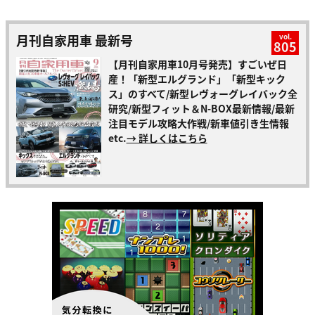
月刊自家用車 最新号
vol.
805
【月刊自家用車10月号発売】すごいぜ日
産！「新型エルグランド」「新型キック
ス」のすべて/新型レヴォーグレイバック全
研究/新型フィット＆N-BOX最新情報/最新
注目モデル攻略大作戦/新車値引き生情報
etc.
→ 詳しくはこちら