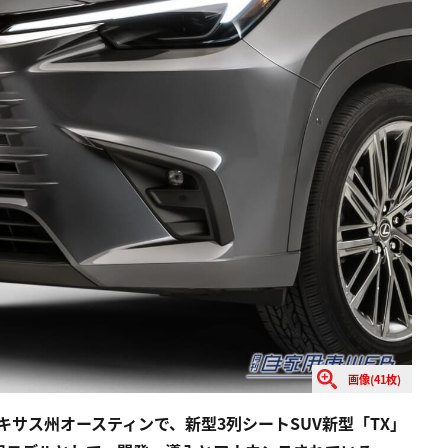
画像(41枚)
テキサス州オースティンで、新型3列シートSUV新型「TX」