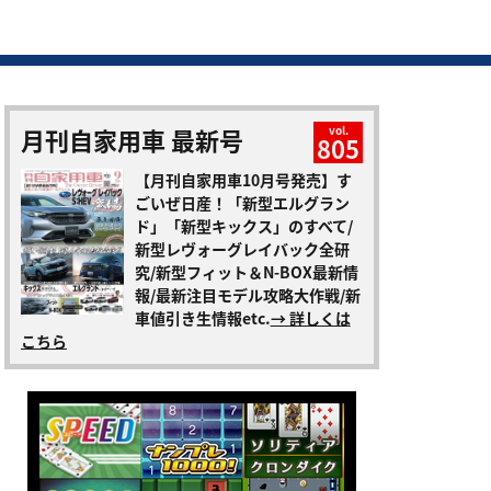
月刊自家用車 最新号
vol.
805
【月刊自家用車10月号発売】す
ごいぜ日産！「新型エルグラン
ド」「新型キックス」のすべて/
新型レヴォーグレイバック全研
究/新型フィット＆N-BOX最新情
報/最新注目モデル攻略大作戦/新
車値引き生情報etc.
→ 詳しくは
こちら