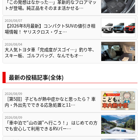
「この発想はなかった…」革新的なフロアマッ
トが登場。純正品をそのまま活かせる…
2026/08/07
【2026年8月最新】コンパクトSUVの値引き相
場情報！ ヤリスクロス・ヴェ…
2026/08/04
大人気トヨタ車「完成度がスゴイ…」釣り竿、
スキー板、ゴルフバッグ、なんでもオ…
最新の投稿記事(全体)
2026/08/09
［第5回］子どもが熱中症かなと思ったら？ 車
内・外出先でできる応急処置と11…
2026/08/09
「車中泊で“山の湖”へ行こう！」 はじめての方
でも安心して利用できるRVパー…