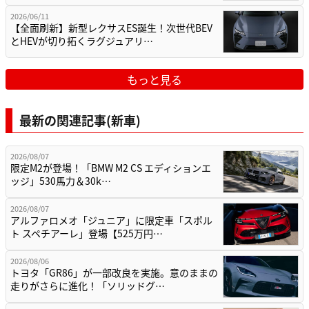
2026/06/11
【全面刷新】新型レクサスES誕生！次世代BEV
とHEVが切り拓くラグジュアリ…
もっと見る
最新の関連記事(新車)
2026/08/07
限定M2が登場！「BMW M2 CS エディションエ
ッジ」530馬力＆30k…
2026/08/07
アルファロメオ「ジュニア」に限定車「スポル
ト スペチアーレ」登場【525万円…
2026/08/06
トヨタ「GR86」が一部改良を実施。意のままの
走りがさらに進化！「ソリッドグ…