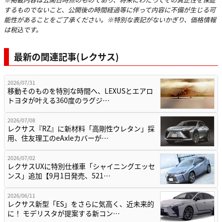
するものでないこと、公開後の時間経過等に伴って内容に不備が生じる可
能性があることをご了承ください。※特別な表記がないかぎり、価格情報
は税込です。
最新の関連記事(レクサス)
2026/07/31
移動そのものを特別な時間へ、LEXUSとエアロ
トヨタが叶える360度のラグジ…
2026/07/08
レクサス『RZ』に新材料「高剛性ウレタン」採
用、住友理工のeAxleカバーが…
2026/07/02
レクサスUXに特別仕様車「シャイニングエッセ
ンス」追加【9月1日発売、521…
2026/06/11
レクサス新型「ES」をさらに気高く、近未来的
に！ モデリスタが提案する新コン…