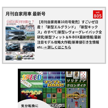
月刊自家用車 最新号
vol.
805
【月刊自家用車10月号発売】すごいぜ日
産！「新型エルグランド」「新型キック
ス」のすべて/新型レヴォーグレイバック全
研究/新型フィット＆N-BOX最新情報/最新
注目モデル攻略大作戦/新車値引き生情報
etc.
→ 詳しくはこちら