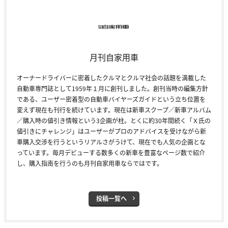
月刊自家用車
オーナードライバーに密着したクルマとクルマ社会の話題を満載した
自動車専門誌として1959年１月に創刊しました。創刊当時の編集方針
である、ユーザー密着型の自動車バイヤーズガイドという立ち位置を
変えず現在も刊行を続けています。現在は新車スクープ／新車アルバム
／購入時の値引き情報という3企画が柱。とくに約30年間続く「Ｘ氏の
値引きにチャレンジ」はユーザーがプロのアドバイスを受けながら新
車購入交渉を行うというリアルさがうけて、現在でも人気の企画とな
っています。毎月デビューする数多くの新車を豊富なページ数で紹介
し、購入指南を行うのも月刊自家用車ならではです。
投稿一覧へ