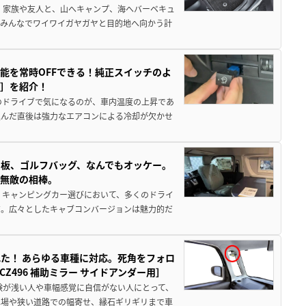
 家族や友人と、山へキャンプ、海へバーベキュ
でみんなでワイワイガヤガヤと目的地へ向かう計
能を常時OFFできる！純正スイッチのよ
ー］を紹介！
のドライブで気になるのが、車内温度の上昇であ
込んだ直後は強力なエアコンによる冷却が欠かせ
板、ゴルフバッグ、なんでもオッケー。
、無敵の相棒。
 キャンピングカー選びにおいて、多くのドライ
だ。広々としたキャブコンバージョンは魅力的だ
た！ あらゆる車種に対応。死角をフォロ
496 補助ミラー サイドアンダー用］
験が浅い人や車幅感覚に自信がない人にとって、
車場や狭い道路での幅寄せ、縁石ギリギリまで車