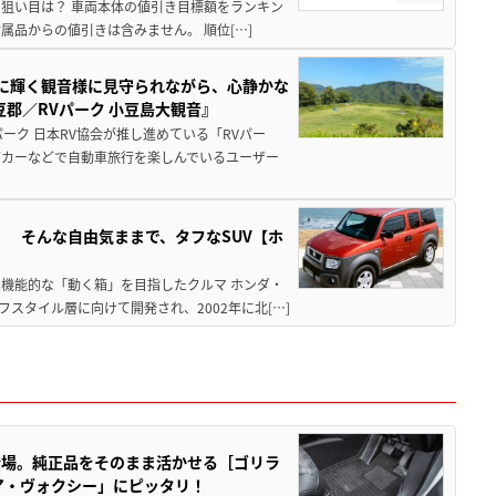
月の狙い目は？ 車両本体の値引き目標額をランキン
品からの値引きは含みません。 順位[…]
亜に輝く観音様に見守られながら、心静かな
郡／RVパーク 小豆島大観音』
ーク 日本RV協会が推し進めている「RVパー
グカーなどで自動車旅行を楽しんでいるユーザー
」 そんな自由気ままで、タフなSUV【ホ
機能的な「動く箱」を目指したクルマ ホンダ・
スタイル層に向けて開発され、2002年に北[…]
登場。純正品をそのまま活かせる［ゴリラ
ア・ヴォクシー」にピッタリ！