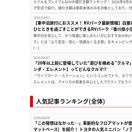
ミドル＆プレミアムSUVの値引き額ランキング！ 2026年8
グ形式で紹介。値引き額は車両本体のみを対象としており、付属
2026/08/07
【車中泊旅行におススメ！ RVパーク最新情報】白
ひとときを過ごすことができるRVパーク『香川県小豆
車中泊を安心して、かつ快適に楽しみたい方におすすめのRVパ
ク」とは「より安全・安心・快適なくるま旅」をキャンピン
[…]
2026/08/07
「20年以上前に登場していた“遊びを極める”クルマ
ンダ・エレメント】ってどんなクルマ⁉︎
「ライフガード・ステーション」というコンセプトで、タフで
エレメントは、アメリカの若者を中心としたアクティブなライフ
人気記事ランキング(全体)
2026/08/06
「この発想はなかった…」革新的なフロアマットが
マットベース］を紹介！ トヨタの人気ミニバン「ノ