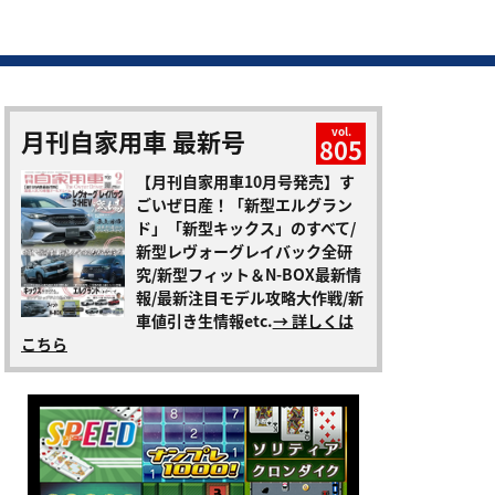
月刊自家用車 最新号
vol.
805
【月刊自家用車10月号発売】す
ごいぜ日産！「新型エルグラン
ド」「新型キックス」のすべて/
新型レヴォーグレイバック全研
究/新型フィット＆N-BOX最新情
報/最新注目モデル攻略大作戦/新
車値引き生情報etc.
→ 詳しくは
こちら