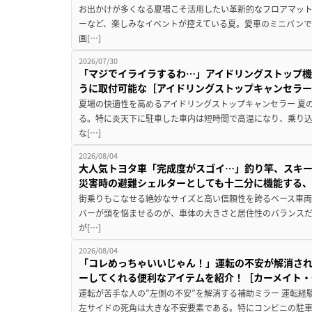
お出かけが多くなる夏場こそ活用したい革新的なフロアマット
ーなど、楽しみなイベントが控えている夏。愛車のミニバン
画[…]
2026/07/30
「マジでイライラするわ…」アイドリングストップ機
うに取付可能な［アイドリングストップキャンセラ
夏場の快適性を高めるアイドリングストップキャンセラー 夏
る。特に炎天下に駐車した車内は短時間で高温になり、乗り
な[…]
2026/08/04
大人気トヨタ車「完成度がスゴイ…」釣り竿、スキー
災害時の避難シェルターとしても十二分に機能する
街乗りもこなせる絶妙なサイズと高い信頼性を誇るベース車両
バーが頭を悩ませるのが、車体の大きさと居住性のバランス
が[…]
2026/08/04
「コレめっちゃいいじゃん！」運転の不安が解消され
ーしてくれる便利なアイテムを紹介！［カーメイト・CZ
運転が苦手な人の”左側の不安”を解消する補助ミラー 運転経
左サイドの死角は大きな不安要素である。特にコンビニの駐