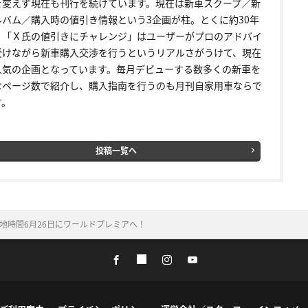
を変えず現在も刊行を続けています。現在は新車スクープ／新
ルバム／購入時の値引き情報という3企画が柱。とくに約30年
く「Ｘ氏の値引きにチャレンジ」はユーザーがプロのアドバイ
受けながら新車購入交渉を行うというリアルさがうけて、現在
人気の企画となっています。毎月デビューする数多くの新車を
なページ数で紹介し、購入指南を行うのも月刊自家用車ならで
す。
投稿一覧へ
現地時間6月26日にワールドプレミアへ！