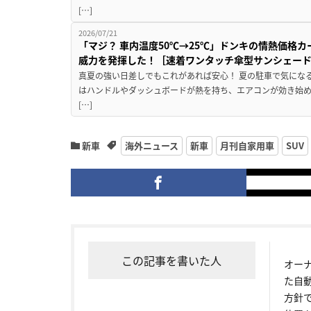
[…]
2026/07/21
「マジ？ 車内温度50℃→25℃」ドンキの情熱価格
威力を発揮した！［速着ワンタッチ傘型サンシェー
真夏の強い日差しでもこれがあれば安心！ 夏の駐車で気にな
はハンドルやダッシュボードが熱を持ち、エアコンが効き始め
[…]
新車
海外ニュース
新車
月刊自家用車
SUV
この記事を書いた人
オー
た自
方針