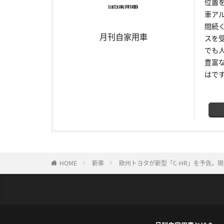
位置
車ア
間続
月刊自家用車
スを
でも
豊富
はで
HOME
新車
欧州トヨタが新型「C-HR」を予告。