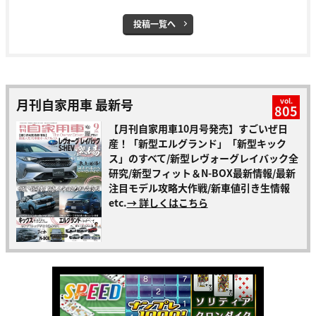
投稿一覧へ
月刊自家用車 最新号
vol.
805
【月刊自家用車10月号発売】すごいぜ日
産！「新型エルグランド」「新型キック
ス」のすべて/新型レヴォーグレイバック全
研究/新型フィット＆N-BOX最新情報/最新
注目モデル攻略大作戦/新車値引き生情報
etc.
→ 詳しくはこちら