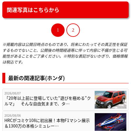
関連写真はこちらから
1
2
※掲載内容は公開日時点のものであり、将来にわたってその真正性を保証
するものでないこと、公開後の時間経過等に伴って内容に不備が生じる可
能性があることをご了承ください。※特別な表記がないかぎり、価格情報
は税込です。
最新の関連記事(ホンダ)
2026/08/07
「20年以上前に登場していた“遊びを極める”ク
ルマ」 そんな自由気ままで、タ…
2026/08/06
HRCがコミケ108に初出展！本物F1マシン展示
＆1300万の本格シミュレー…