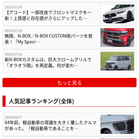
2026/07/30
【アコード】一部改良でフロントマスクを一
新！上質感と存在感がさらにアップした…
2026/07/16
無限、N-BOX／N-BOX CUSTOM用パーツを発
表！「My Speci…
2026/07/16
新N-BOXカスタムは、巨大クロームグリルで
「オラオラ顔」を再定義。何が変わ…
もっと見る
人気記事ランキング(全体)
2026/08/07
64年前、軽自動車の常識を大きく覆したクルマ
があった。「軽自動車であることを…