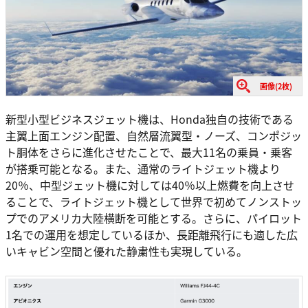
画像(2枚)
新型小型ビジネスジェット機は、Honda独自の技術である
主翼上面エンジン配置、自然層流翼型・ノーズ、コンポジッ
ト胴体をさらに進化させたことで、最大11名の乗員・乗客
が搭乗可能となる。また、通常のライトジェット機より
20％、中型ジェット機に対しては40％以上燃費を向上させ
ることで、ライトジェット機として世界で初めてノンストッ
プでのアメリカ大陸横断を可能とする。さらに、パイロット
1名での運用を想定しているほか、長距離飛行にも適した広
いキャビン空間と優れた静粛性も実現している。