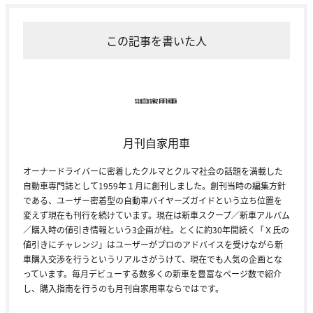
この記事を書いた人
月刊自家用車
オーナードライバーに密着したクルマとクルマ社会の話題を満載した
自動車専門誌として1959年１月に創刊しました。創刊当時の編集方針
である、ユーザー密着型の自動車バイヤーズガイドという立ち位置を
変えず現在も刊行を続けています。現在は新車スクープ／新車アルバム
／購入時の値引き情報という3企画が柱。とくに約30年間続く「Ｘ氏の
値引きにチャレンジ」はユーザーがプロのアドバイスを受けながら新
車購入交渉を行うというリアルさがうけて、現在でも人気の企画とな
っています。毎月デビューする数多くの新車を豊富なページ数で紹介
し、購入指南を行うのも月刊自家用車ならではです。