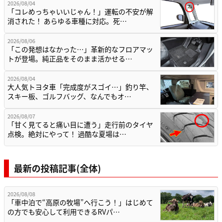
2026/08/04
「コレめっちゃいいじゃん！」運転の不安が解
消された！ あらゆる車種に対応。死…
2026/08/06
「この発想はなかった…」革新的なフロアマッ
トが登場。純正品をそのまま活かせる…
2026/08/04
大人気トヨタ車「完成度がスゴイ…」釣り竿、
スキー板、ゴルフバッグ、なんでもオ…
2026/08/07
「甘く見てると痛い目に遭う」走行前のタイヤ
点検。絶対にやって！ 過酷な夏場は…
最新の投稿記事(全体)
2026/08/08
「車中泊で“高原の牧場”へ行こう！」はじめて
の方でも安心して利用できるRVパ…