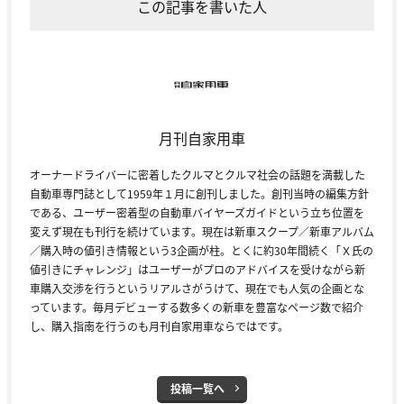
この記事を書いた人
月刊自家用車
オーナードライバーに密着したクルマとクルマ社会の話題を満載した
自動車専門誌として1959年１月に創刊しました。創刊当時の編集方針
である、ユーザー密着型の自動車バイヤーズガイドという立ち位置を
変えず現在も刊行を続けています。現在は新車スクープ／新車アルバム
／購入時の値引き情報という3企画が柱。とくに約30年間続く「Ｘ氏の
値引きにチャレンジ」はユーザーがプロのアドバイスを受けながら新
車購入交渉を行うというリアルさがうけて、現在でも人気の企画とな
っています。毎月デビューする数多くの新車を豊富なページ数で紹介
し、購入指南を行うのも月刊自家用車ならではです。
投稿一覧へ