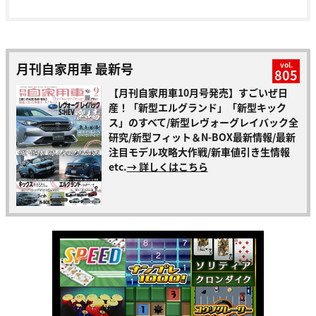
月刊自家用車 最新号
vol.
805
【月刊自家用車10月号発売】すごいぜ日
産！「新型エルグランド」「新型キック
ス」のすべて/新型レヴォーグレイバック全
研究/新型フィット＆N-BOX最新情報/最新
注目モデル攻略大作戦/新車値引き生情報
etc.
→ 詳しくはこちら