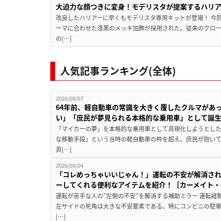
大迫力な顔つきに変身！モデリスタが提案するハリ
改良したハリアーに早くもモデリスタ専用キットが登場！ 今
ーマに合わせた漆黒のメッキ加飾が採用された。従来のクロ
の[…]
人気記事ランキング(全体)
2026/08/07
64年前、軽自動車の常識を大きく覆したクルマがあ
い」「庶民が夢見られる本格的な乗用車」として誕
「マイカーの夢」を本格的な乗用車として具現化しようとした
な移動手段」という当時の軽自動車の枠を超え、庶民が抱い
具[…]
2026/08/04
「コレめっちゃいいじゃん！」運転の不安が解消され
ーしてくれる便利なアイテムを紹介！［カーメイト・CZ
運転が苦手な人の”左側の不安”を解消する補助ミラー 運転経
左サイドの死角は大きな不安要素である。特にコンビニの駐
[…]