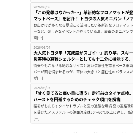
2026/08/06
「この発想はなかった…」革新的なフロアマットが
マットベース］を紹介！ トヨタの人気ミニバン「ノ
お出かけが多くなる夏場こそ活用したい革新的なフロアマット
ーなど、楽しみなイベントが控えている夏。愛車のミニバン
画[…]
2026/08/04
大人気トヨタ車「完成度がスゴイ…」釣り竿、スキー
災害時の避難シェルターとしても十二分に機能する
街乗りもこなせる絶妙なサイズと高い信頼性を誇るベース車両
バーが頭を悩ませるのが、車体の大きさと居住性のバランス
が[…]
2026/08/07
「甘く見てると痛い目に遭う」走行前のタイヤ点検。
バーストを回避するためのチェック項目を解説
猛暑がもたらすタイヤトラブルと夏の過酷な環境 夏の道路環
を受けたアスファルトの路面温度は50〜60℃以上に達し、
[…]