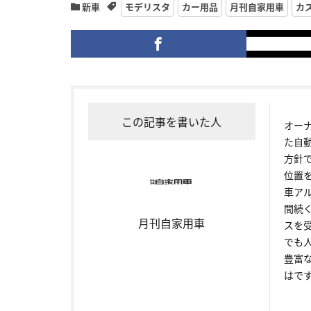
新車
モデリスタ
カー用品
月刊自家用車
カ
この記事を書いた人
オー
た自
方針
位置
車ア
間続
月刊自家用車
スを
でも
豊富
はで