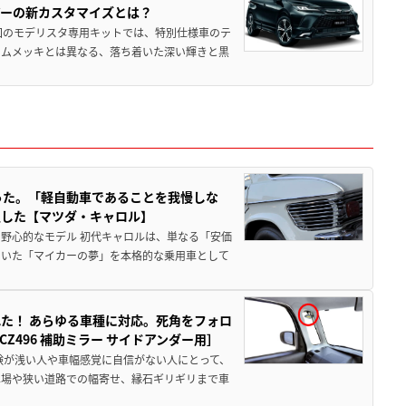
アーの新カスタマイズとは？
回のモデリスタ専用キットでは、特別仕様車のテ
ームメッキとは異なる、落ち着いた深い輝きと黒
った。「軽自動車であることを我慢しな
生した【マツダ・キャロル】
野心的なモデル 初代キャロルは、単なる「安価
ていた「マイカーの夢」を本格的な乗用車として
た！ あらゆる車種に対応。死角をフォロ
496 補助ミラー サイドアンダー用］
験が浅い人や車幅感覚に自信がない人にとって、
車場や狭い道路での幅寄せ、縁石ギリギリまで車