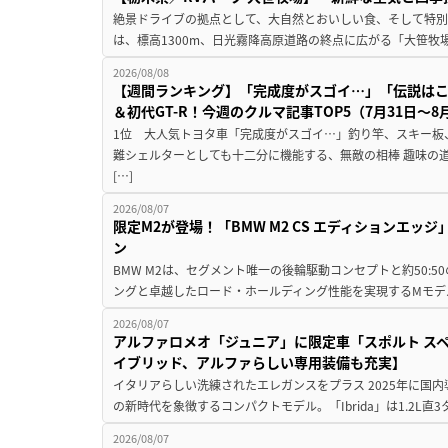
絶景ドライブの拠点として、大自然とおいしい食、そして特別な
は、標高1300m、日光霧降高原道路の終点に広がる「大笹牧場
2026/08/08
【週間ランキング】「完成度がスゴイ…」「伝説は
＆初代GT-R！今週のクルマ記事TOP5（7月31日〜8
1位 大人気トヨタ車「完成度がスゴイ…」釣り竿、スキー板
難シェルターとしても十二分に機能する、無敵の相棒 趣味の
[…]
2026/08/07
限定M2が登場！「BMW M2 CS エディションエッジ
ン
BMW M2は、セグメント唯一の後輪駆動コンセプトと約50:
ングと卓越したロード・ホールディング性能を実現するMモデル。BMW 
2026/08/07
アルファロメオ「ジュニア」に限定車「スポルト スペ
イブリッド、アルファらしい専用装備も充実】
イタリアらしい洗練されたエレガンスをプラス 2025年に国内
の新時代を象徴するコンパクトモデル。「Ibrida」は1.2L直3
2026/08/07