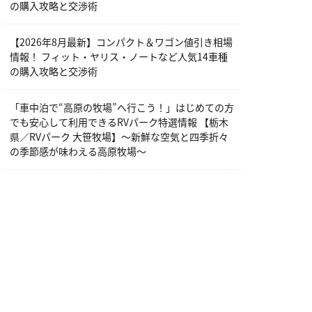
の購入攻略と交渉術
【2026年8月最新】コンパクト＆ワゴン値引き相場
情報！ フィット・ヤリス・ノートなど人気14車種
の購入攻略と交渉術
「車中泊で“高原の牧場”へ行こう！」はじめての方
でも安心して利用できるRVパーク特選情報 【栃木
県／RVパーク 大笹牧場】～新鮮な空気と四季折々
の季節感が味わえる高原牧場～