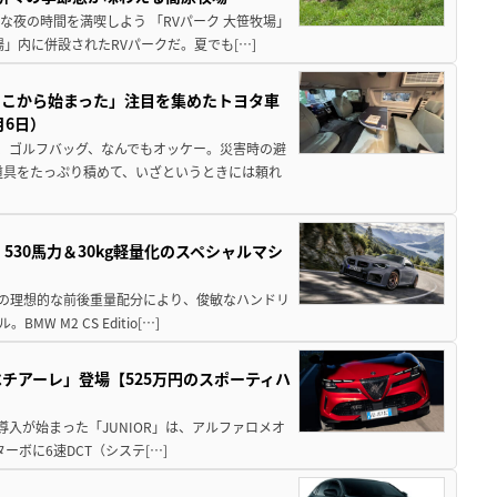
夜の時間を満喫しよう 「RVパーク 大笹牧場」
」内に併設されたRVパークだ。夏でも[…]
ここから始まった」注目を集めたトヨタ車
月6日）
、ゴルフバッグ、なんでもオッケー。災害時の避
道具をたっぷり積めて、いざというときには頼れ
」530馬力＆30kg軽量化のスペシャルマシ
50の理想的な前後重量配分により、俊敏なハンドリ
M2 CS Editio[…]
チアーレ」登場【525万円のスポーティハ
導入が始まった「JUNIOR」は、アルファロメオ
ターボに6速DCT（システ[…]