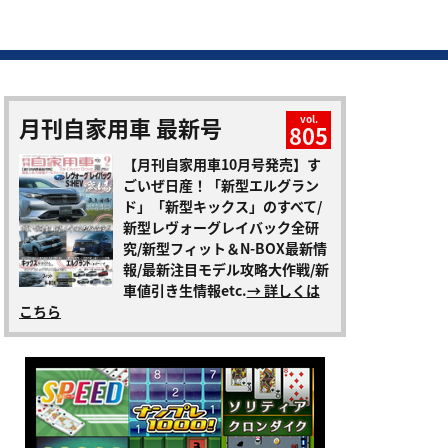
月刊自家用車 最新号
vol.
805
【月刊自家用車10月号発売】す
ごいぜ日産！「新型エルグラン
ド」「新型キックス」のすべて/
新型レヴォーグレイバック全研
究/新型フィット＆N-BOX最新情
報/最新注目モデル攻略大作戦/新
車値引き生情報etc.
→ 詳しくは
こちら