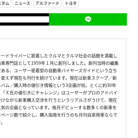
スタム
ニュース
アルファード
トヨタ
ナードライバーに密着したクルマとクルマ社会の話題を満載し
動車専門誌として1959年１月に創刊しました。創刊当時の編集
である、ユーザー密着型の自動車バイヤーズガイドという立ち
を変えず現在も刊行を続けています。現在は新車スクープ／新
ルバム／購入時の値引き情報という3企画が柱。とくに約30年
く「Ｘ氏の値引きにチャレンジ」はユーザーがプロのアドバイ
受けながら新車購入交渉を行うというリアルさがうけて、現在
人気の企画となっています。毎月デビューする数多くの新車を
なページ数で紹介し、購入指南を行うのも月刊自家用車ならで
す。