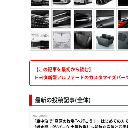
【この記事を最初から読む】
トヨタ新型アルファードのカスタマイズパー
最新の投稿記事(全体)
2026/08/08
「車中泊で“高原の牧場”へ行こう！」はじめての方
【栃木県／RVパーク 大笹牧場】～新鮮な空気と四