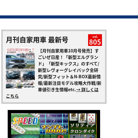
月刊自家用車 最新号
vol.
805
【月刊自家用車10月号発売】す
ごいぜ日産！「新型エルグラン
ド」「新型キックス」のすべて/
新型レヴォーグレイバック全研
究/新型フィット＆N-BOX最新情
報/最新注目モデル攻略大作戦/新
車値引き生情報etc.
→ 詳しくは
こちら