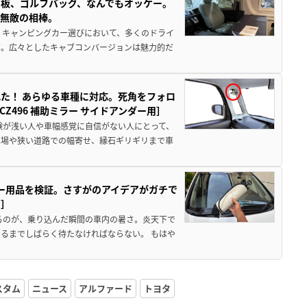
板、ゴルフバッグ、なんでもオッケー。
、無敵の相棒。
 キャンピングカー選びにおいて、多くのドライ
だ。広々としたキャブコンバージョンは魅力的だ
た！ あらゆる車種に対応。死角をフォロ
496 補助ミラー サイドアンダー用］
験が浅い人や車幅感覚に自信がない人にとって、
車場や狭い道路での幅寄せ、縁石ギリギリまで車
カー用品を検証。さすがのアイデアがガチで
ド］
るのが、乗り込んだ瞬間の車内の暑さ。炎天下で
るまでしばらく待たなければならない。 もはや
スタム
ニュース
アルファード
トヨタ