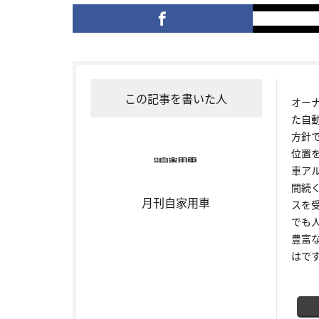
この記事を書いた人
オー
た自
方針
位置
車ア
間続
月刊自家用車
スを
でも
豊富
はで