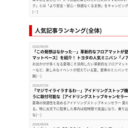
ク」とは「より安全・安心・快適なくるま旅」をキャンピン
[…]
人気記事ランキング(全体)
2026/08/06
「この発想はなかった…」革新的なフロアマットが
マットベース］を紹介！ トヨタの人気ミニバン「ノ
お出かけが多くなる夏場こそ活用したい革新的なフロアマット
ーなど、楽しみなイベントが控えている夏。愛車のミニバン
画[…]
2026/07/30
「マジでイライラするわ…」アイドリングストップ機
うに取付可能な［アイドリングストップキャンセラ
夏場の快適性を高めるアイドリングストップキャンセラー 夏
る。特に炎天下に駐車した車内は短時間で高温になり、乗り
な[…]
2026/08/04