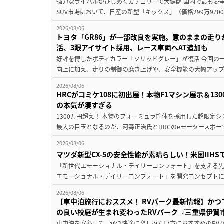
強力なライバルがひしめくカテゴリーで大健闘 国内で最も競
SUV市場において、日産の新型「キックス」（価格299万9700～
2026/08/06
トヨタ「GR86」が一部改良を実施。意のままの走
活、3眼アイサイト採用、レース車両へAT追加も
好評を博したボディカラー「ソリッドグレー」が復活 今回の
向上に加え、走りの制御の磨き上げや、安全機能の大幅アップデー
2026/08/06
HRCがコミケ108に初出展！本物F1マシン展示＆1
の本気が凄すぎる
1300万円超え！ 本物のフォーミュラ筐体を採用した超限定
最大の目玉となるのが、河森正治氏とHRCのeモータースポー
2026/08/06
マツダ新型CX-5の安全性能が素晴らしい！米国IIH
「新世代エモーショナル・デイリーコンフォート」を支える先進安
エモーショナル・デイリーコンフォート」を開発コンセプトに
2026/08/06
【車中泊旅行におススメ！ RVパーク最新情報】か
の良い校庭が生まれ変わったRVパーク『三重県伊賀市
車中泊を安心して、かつ快適に楽しみたい方におすすめのRVパ