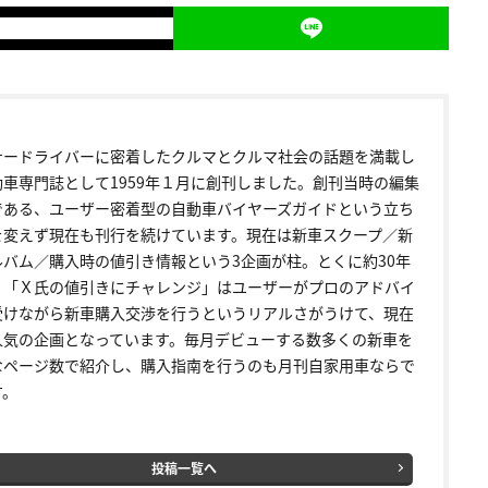
ナードライバーに密着したクルマとクルマ社会の話題を満載し
動車専門誌として1959年１月に創刊しました。創刊当時の編集
である、ユーザー密着型の自動車バイヤーズガイドという立ち
を変えず現在も刊行を続けています。現在は新車スクープ／新
ルバム／購入時の値引き情報という3企画が柱。とくに約30年
く「Ｘ氏の値引きにチャレンジ」はユーザーがプロのアドバイ
受けながら新車購入交渉を行うというリアルさがうけて、現在
人気の企画となっています。毎月デビューする数多くの新車を
なページ数で紹介し、購入指南を行うのも月刊自家用車ならで
す。
投稿一覧へ