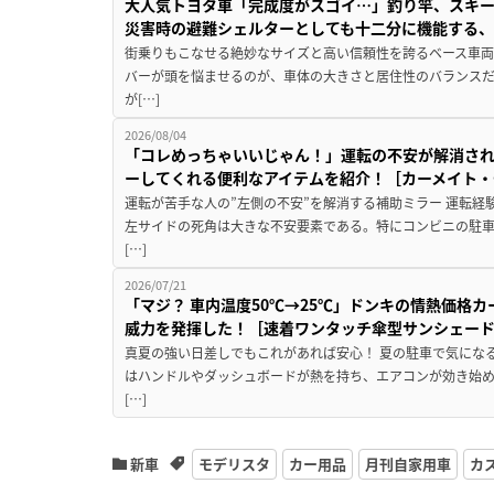
大人気トヨタ車「完成度がスゴイ…」釣り竿、スキー
災害時の避難シェルターとしても十二分に機能する
街乗りもこなせる絶妙なサイズと高い信頼性を誇るベース車両
バーが頭を悩ませるのが、車体の大きさと居住性のバランス
が[…]
2026/08/04
「コレめっちゃいいじゃん！」運転の不安が解消され
ーしてくれる便利なアイテムを紹介！［カーメイト・CZ
運転が苦手な人の”左側の不安”を解消する補助ミラー 運転経
左サイドの死角は大きな不安要素である。特にコンビニの駐
[…]
2026/07/21
「マジ？ 車内温度50℃→25℃」ドンキの情熱価格
威力を発揮した！［速着ワンタッチ傘型サンシェー
真夏の強い日差しでもこれがあれば安心！ 夏の駐車で気にな
はハンドルやダッシュボードが熱を持ち、エアコンが効き始め
[…]
新車
モデリスタ
カー用品
月刊自家用車
カ