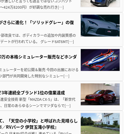
争が激しいと言っても過言ではないコンパクト
424万8200円）が好調な売れ行き[…]
りがさらに進化！「ソリッドグレー」の復
一部改良では、ボディカラーの追加や内装質感の
トが行われている。 グレード6AT6MT[…]
300万の本格シミュレーター販売などホンダ
シミュレーターを初公開＆販売 今回の出展における
ツ部門が共同開発した特別なシミュレー[…]
Sで3年連続全ブランド1位の偉業達成
全技術 新型「MAZDA CX-5」は、「新世代
、日常のあらゆるシーンでマツダならで[…]
つて、「天空の小学校」と呼ばれた見晴らし
／RVパーク 伊賀玉滝小学校』
ーク 日本RV協会が推し進めている「RVパー