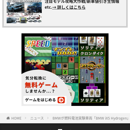
注目モデル攻略大作戦/新車値引き生情報
etc.
→ 詳しくはこちら
HOME
ニュース
BMWが燃料電池実験車両「BMW iX5 Hydrog