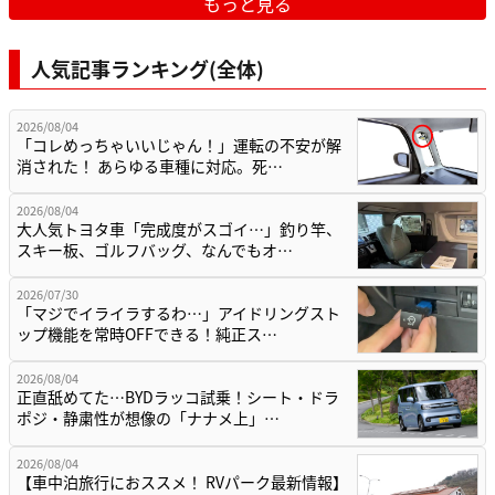
もっと見る
人気記事ランキング(全体)
2026/08/04
「コレめっちゃいいじゃん！」運転の不安が解
消された！ あらゆる車種に対応。死…
2026/08/04
大人気トヨタ車「完成度がスゴイ…」釣り竿、
スキー板、ゴルフバッグ、なんでもオ…
2026/07/30
「マジでイライラするわ…」アイドリングスト
ップ機能を常時OFFできる！純正ス…
2026/08/04
正直舐めてた…BYDラッコ試乗！シート・ドラ
ポジ・静粛性が想像の「ナナメ上」…
2026/08/04
【車中泊旅行におススメ！ RVパーク最新情報】