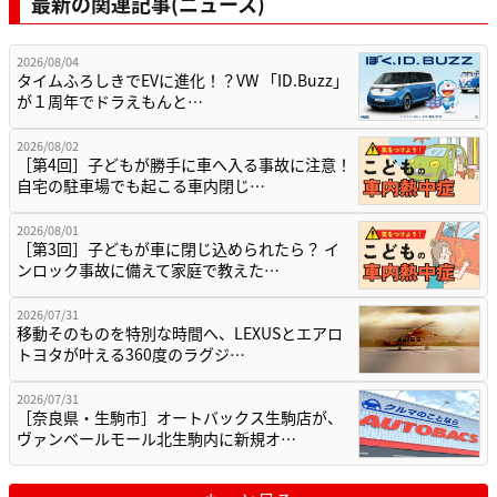
最新の関連記事(ニュース)
2026/08/04
タイムふろしきでEVに進化！？VW 「ID.Buzz」
が１周年でドラえもんと…
2026/08/02
［第4回］子どもが勝手に車へ入る事故に注意！
自宅の駐車場でも起こる車内閉じ…
2026/08/01
［第3回］子どもが車に閉じ込められたら？ イ
ンロック事故に備えて家庭で教えた…
2026/07/31
移動そのものを特別な時間へ、LEXUSとエアロ
トヨタが叶える360度のラグジ…
2026/07/31
［奈良県・生駒市］オートバックス生駒店が、
ヴァンベールモール北生駒内に新規オ…