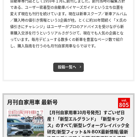
自動車専門誌として1959年１月に創刊しました。創刊当時の編集方針
である、ユーザー密着型の自動車バイヤーズガイドという立ち位置を
変えず現在も刊行を続けています。現在は新車スクープ／新車アルバム
／購入時の値引き情報という3企画が柱。とくに約30年間続く「Ｘ氏の
値引きにチャレンジ」はユーザーがプロのアドバイスを受けながら新
車購入交渉を行うというリアルさがうけて、現在でも人気の企画とな
っています。毎月デビューする数多くの新車を豊富なページ数で紹介
し、購入指南を行うのも月刊自家用車ならではです。
投稿一覧へ
月刊自家用車 最新号
vol.
805
【月刊自家用車10月号発売】すごいぜ日
産！「新型エルグランド」「新型キック
ス」のすべて/新型レヴォーグレイバック全
研究/新型フィット＆N-BOX最新情報/最新