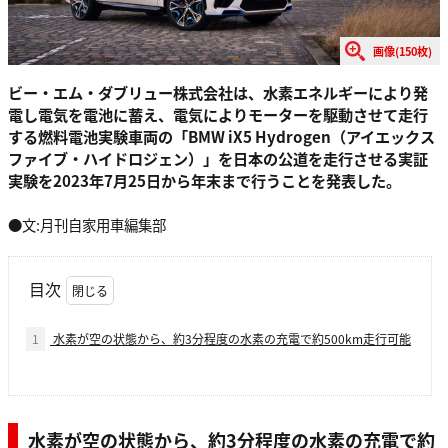
画像(150枚)
ビー・エム・ダブリュー株式会社は、水素エネルギーにより発
電し電気を電池に蓄え、電気によりモーターを駆動させて走行
する燃料電池実験車両の「BMW iX5 Hydrogen（アイエックス
ファイブ・ハイドロジェン）」を日本の公道を走行させる実証
実験を2023年7月25日から年末まで行うことを発表した。
●文:月刊自家用車編集部
目次
1
水素が空の状態から、約3分程度の水素の充電で約500km走行可能
水素が空の状態から、約3分程度の水素の充電で約