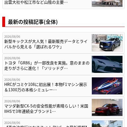
出雲大社や松江市など山陰の主要…
最新の投稿記事(全体)
2026/08/06
新型キックスが大人気！最新販売データとライ
バルから見える「選ばれるワケ」
2026/08/06
トヨタ「GR86」が一部改良を実施。意のままの
走りがさらに進化！「ソリッドグ…
2026/08/06
HRCがコミケ108に初出展！本物F1マシン展示
＆1300万の本格シミュレー…
2026/08/06
マツダ新型CX-5の安全性能が素晴らしい！米国
IIHSで3年連続全ブランド1…
2026/08/06