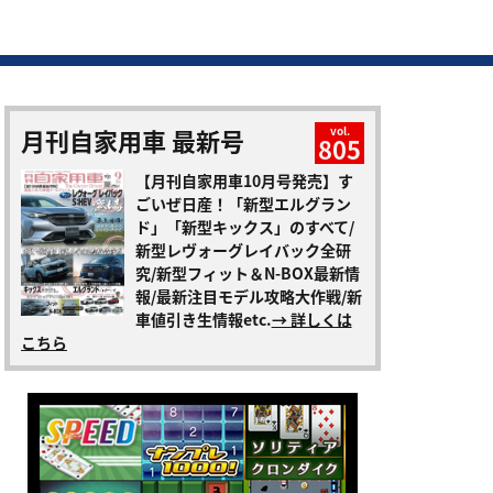
月刊自家用車 最新号
vol.
805
【月刊自家用車10月号発売】す
ごいぜ日産！「新型エルグラン
ド」「新型キックス」のすべて/
新型レヴォーグレイバック全研
究/新型フィット＆N-BOX最新情
報/最新注目モデル攻略大作戦/新
車値引き生情報etc.
→ 詳しくは
こちら