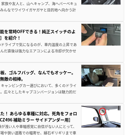
 家族や友人と、山へキャンプ、海へバーベキュ
でみんなでワイワイガヤガヤと目的地へ向かう計
能を常時OFFできる！純正スイッチのよ
ー］を紹介！
のドライブで気になるのが、車内温度の上昇であ
込んだ直後は強力なエアコンによる冷却が欠かせ
板、ゴルフバッグ、なんでもオッケー。
、無敵の相棒。
 キャンピングカー選びにおいて、多くのドライ
だ。広々としたキャブコンバージョンは魅力的だ
た！ あらゆる車種に対応。死角をフォロ
496 補助ミラー サイドアンダー用］
験が浅い人や車幅感覚に自信がない人にとって、
車場や狭い道路での幅寄せ、縁石ギリギリまで車