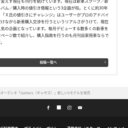
を変えず現在も刊行を続けています。現在は新車スクープ／新
ルバム／購入時の値引き情報という3企画が柱。とくに約30年
く「Ｘ氏の値引きにチャレンジ」はユーザーがプロのアドバイ
受けながら新車購入交渉を行うというリアルさがうけて、現在
人気の企画となっています。毎月デビューする数多くの新車を
なページ数で紹介し、購入指南を行うのも月刊自家用車ならで
す。
投稿一覧へ
ーディオ「Gathers（ギャザズ）」新しい5モデルを発売