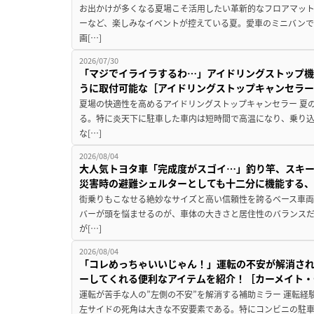
お出かけが多くなる夏場こそ活用したい革新的なフロアマット
ーなど、楽しみなイベントが控えている夏。愛車のミニバン
画[…]
2026/07/30
「マジでイライラするわ…」アイドリングストップ機
うに取付可能な［アイドリングストップキャンセラ
夏場の快適性を高めるアイドリングストップキャンセラー 夏
る。特に炎天下に駐車した車内は短時間で高温になり、乗り
な[…]
2026/08/04
大人気トヨタ車「完成度がスゴイ…」釣り竿、スキー
災害時の避難シェルターとしても十二分に機能する
街乗りもこなせる絶妙なサイズと高い信頼性を誇るベース車両
バーが頭を悩ませるのが、車体の大きさと居住性のバランス
が[…]
2026/08/04
「コレめっちゃいいじゃん！」運転の不安が解消され
ーしてくれる便利なアイテムを紹介！［カーメイト・CZ
運転が苦手な人の”左側の不安”を解消する補助ミラー 運転経
左サイドの死角は大きな不安要素である。特にコンビニの駐