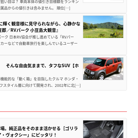
月の狙い目は？ 車両本体の値引き目標額をランキン
品からの値引きは含みません。 順位[…]
亜に輝く観音様に見守られながら、心静かな
郡／RVパーク 小豆島大観音』
ーク 日本RV協会が推し進めている「RVパー
グカーなどで自動車旅行を楽しんでいるユーザー
」 そんな自由気ままで、タフなSUV【ホ
機能的な「動く箱」を目指したクルマ ホンダ・
スタイル層に向けて開発され、2002年に北[…]
登場。純正品をそのまま活かせる［ゴリラ
ア・ヴォクシー」にピッタリ！