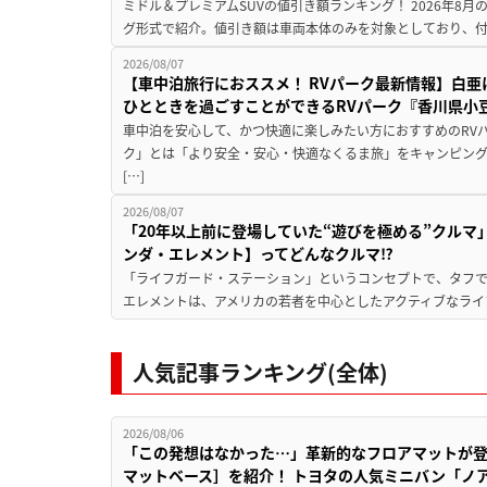
ミドル＆プレミアムSUVの値引き額ランキング！ 2026年8
グ形式で紹介。値引き額は車両本体のみを対象としており、付属
2026/08/07
【車中泊旅行におススメ！ RVパーク最新情報】白
ひとときを過ごすことができるRVパーク『香川県小豆
車中泊を安心して、かつ快適に楽しみたい方におすすめのRVパ
ク」とは「より安全・安心・快適なくるま旅」をキャンピン
[…]
2026/08/07
「20年以上前に登場していた“遊びを極める”クルマ
ンダ・エレメント】ってどんなクルマ⁉︎
「ライフガード・ステーション」というコンセプトで、タフで
エレメントは、アメリカの若者を中心としたアクティブなライフ
人気記事ランキング(全体)
2026/08/06
「この発想はなかった…」革新的なフロアマットが
マットベース］を紹介！ トヨタの人気ミニバン「ノ