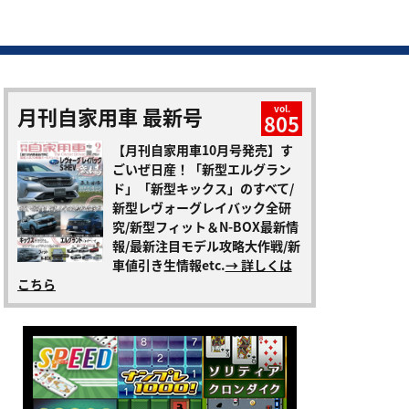
月刊自家用車 最新号
vol.
805
【月刊自家用車10月号発売】す
ごいぜ日産！「新型エルグラン
ド」「新型キックス」のすべて/
新型レヴォーグレイバック全研
究/新型フィット＆N-BOX最新情
報/最新注目モデル攻略大作戦/新
車値引き生情報etc.
→ 詳しくは
こちら