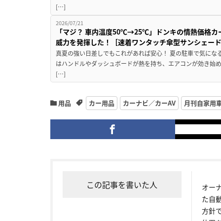
[…]
2026/07/21
「マジ？ 車内温度50℃→25℃」ドンキの情熱価格
威力を発揮した！［速着ワンタッチ傘型サンシェー
真夏の強い日差しでもこれがあれば安心！ 夏の駐車で気にな
はハンドルやダッシュボードが熱を持ち、エアコンが効き始め
[…]
用品
カー用品
カーナビ／カーAV
月刊自家用
この記事を書いた人
オー
た自
方針