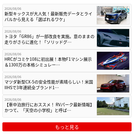
2026/08/06
新型キックスが大人気！最新販売データとライ
バルから見える「選ばれるワケ」
2026/08/06
トヨタ「GR86」が一部改良を実施。意のままの
走りがさらに進化！「ソリッドグ…
2026/08/06
HRCがコミケ108に初出展！本物F1マシン展示
＆1300万の本格シミュレー…
2026/08/06
マツダ新型CX-5の安全性能が素晴らしい！米国
IIHSで3年連続全ブランド1…
2026/08/06
【車中泊旅行におススメ！ RVパーク最新情報】
かつて、「天空の小学校」と呼ば…
もっと見る