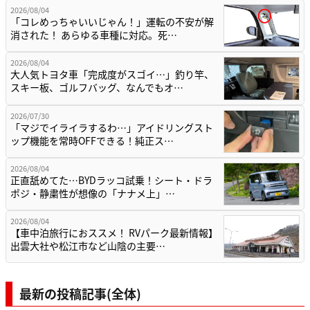
2026/08/04
「コレめっちゃいいじゃん！」運転の不安が解
消された！ あらゆる車種に対応。死…
2026/08/04
大人気トヨタ車「完成度がスゴイ…」釣り竿、
スキー板、ゴルフバッグ、なんでもオ…
2026/07/30
「マジでイライラするわ…」アイドリングスト
ップ機能を常時OFFできる！純正ス…
2026/08/04
正直舐めてた…BYDラッコ試乗！シート・ドラ
ポジ・静粛性が想像の「ナナメ上」…
2026/08/04
【車中泊旅行におススメ！ RVパーク最新情報】
出雲大社や松江市など山陰の主要…
最新の投稿記事(全体)