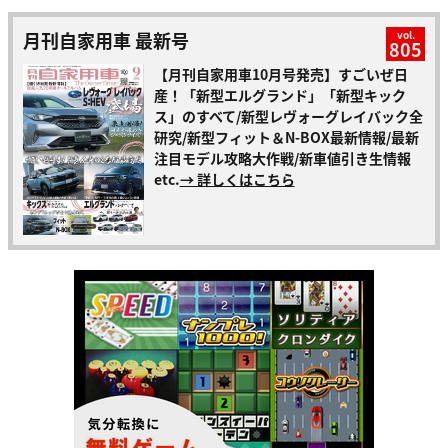
月刊自家用車 最新号
vol.
805
【月刊自家用車10月号発売】すごいぜ日
産！「新型エルグランド」「新型キック
ス」のすべて/新型レヴォーグレイバック全
研究/新型フィット＆N-BOX最新情報/最新
注目モデル攻略大作戦/新車値引き生情報
etc.
→ 詳しくはこちら