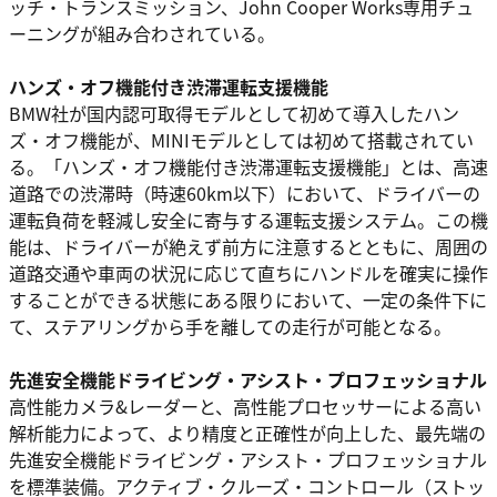
ッチ・トランスミッション、John Cooper Works専用チュ
ーニングが組み合わされている。
ハンズ・オフ機能付き渋滞運転支援機能
BMW社が国内認可取得モデルとして初めて導入したハン
ズ・オフ機能が、MINIモデルとしては初めて搭載されてい
る。「ハンズ・オフ機能付き渋滞運転支援機能」とは、高速
道路での渋滞時（時速60km以下）において、ドライバーの
運転負荷を軽減し安全に寄与する運転支援システム。この機
能は、ドライバーが絶えず前方に注意するとともに、周囲の
道路交通や車両の状況に応じて直ちにハンドルを確実に操作
することができる状態にある限りにおいて、一定の条件下に
て、ステアリングから手を離しての走行が可能となる。
先進安全機能ドライビング・アシスト・プロフェッショナル
高性能カメラ&レーダーと、高性能プロセッサーによる高い
解析能力によって、より精度と正確性が向上した、最先端の
先進安全機能ドライビング・アシスト・プロフェッショナル
を標準装備。アクティブ・クルーズ・コントロール（ストッ