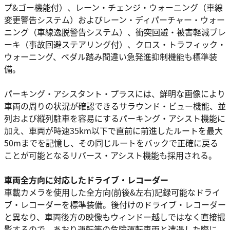
プ&ゴー機能付）、レーン・チェンジ・ウォーニング（車線
変更警告システム）およびレーン・ディパーチャー・ウォー
ニング（車線逸脱警告システム）、衝突回避・被害軽減ブレ
ーキ（事故回避ステアリング付）、クロス・トラフィック・
ウォーニング、ペダル踏み間違い急発進抑制機能も標準装
備。
パーキング・アシスタント・プラスには、鮮明な画像により
車両の周りの状況が確認できるサラウンド・ビュー機能、並
列および縦列駐車を容易にするパーキング・アシスト機能に
加え、車両が時速35km以下で直前に前進したルートを最大
50mまでを記憶し、その同じルートをバックで正確に戻る
ことが可能となるリバース・アシスト機能も採用される。
車両全方向に対応したドライブ・レコーダー
車載カメラを使用した全方向(前後&左右)記録可能なドライ
ブ・レコーダーを標準装備。後付けのドライブ・レコーダー
と異なり、車両後方の映像もウィンドー越しではなく直接撮
影するので、あおり運転等の危険運転車両と遭遇した際に、