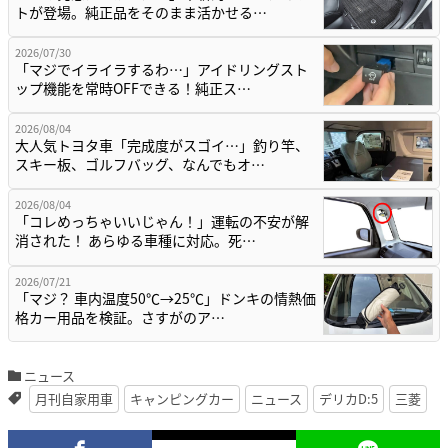
トが登場。純正品をそのまま活かせる…
2026/07/30
「マジでイライラするわ…」アイドリングスト
ップ機能を常時OFFできる！純正ス…
2026/08/04
大人気トヨタ車「完成度がスゴイ…」釣り竿、
スキー板、ゴルフバッグ、なんでもオ…
2026/08/04
「コレめっちゃいいじゃん！」運転の不安が解
消された！ あらゆる車種に対応。死…
2026/07/21
「マジ？ 車内温度50℃→25℃」ドンキの情熱価
格カー用品を検証。さすがのア…
ニュース
月刊自家用車
キャンピングカー
ニュース
デリカD:5
三菱