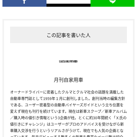
この記事を書いた人
月刊自家用車
オーナードライバーに密着したクルマとクルマ社会の話題を満載した
自動車専門誌として1959年１月に創刊しました。創刊当時の編集方針
である、ユーザー密着型の自動車バイヤーズガイドという立ち位置を
変えず現在も刊行を続けています。現在は新車スクープ／新車アルバム
／購入時の値引き情報という3企画が柱。とくに約30年間続く「Ｘ氏の
値引きにチャレンジ」はユーザーがプロのアドバイスを受けながら新
車購入交渉を行うというリアルさがうけて、現在でも人気の企画とな
っています。毎月デビューする数多くの新車を豊富なページ数で紹介