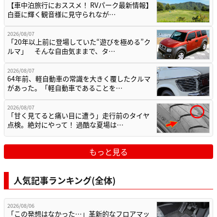
【車中泊旅行におススメ！ RVパーク最新情報】
白亜に輝く観音様に見守られなが…
2026/08/07
「20年以上前に登場していた“遊びを極める”ク
ルマ」 そんな自由気ままで、タ…
2026/08/07
64年前、軽自動車の常識を大きく覆したクルマ
があった。「軽自動車であることを…
2026/08/07
「甘く見てると痛い目に遭う」走行前のタイヤ
点検。絶対にやって！ 過酷な夏場は…
もっと見る
人気記事ランキング(全体)
2026/08/06
「この発想はなかった…」革新的なフロアマッ