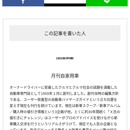
この記事を書いた人
月刊自家用車
オーナードライバーに密着したクルマとクルマ社会の話題を満載した
自動車専門誌として1959年１月に創刊しました。創刊当時の編集方針
である、ユーザー密着型の自動車バイヤーズガイドという立ち位置を
変えず現在も刊行を続けています。現在は新車スクープ／新車アルバム
／購入時の値引き情報という3企画が柱。とくに約30年間続く「Ｘ氏の
値引きにチャレンジ」はユーザーがプロのアドバイスを受けながら新
車購入交渉を行うというリアルさがうけて、現在でも人気の企画とな
っています。毎月デビューする数多くの新車を豊富なページ数で紹介