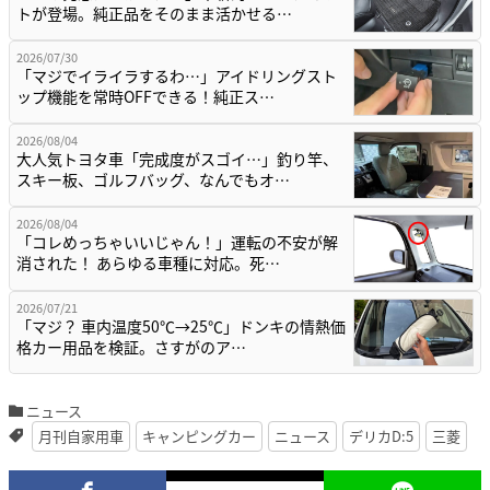
トが登場。純正品をそのまま活かせる…
2026/07/30
「マジでイライラするわ…」アイドリングスト
ップ機能を常時OFFできる！純正ス…
2026/08/04
大人気トヨタ車「完成度がスゴイ…」釣り竿、
スキー板、ゴルフバッグ、なんでもオ…
2026/08/04
「コレめっちゃいいじゃん！」運転の不安が解
消された！ あらゆる車種に対応。死…
2026/07/21
「マジ？ 車内温度50℃→25℃」ドンキの情熱価
格カー用品を検証。さすがのア…
ニュース
月刊自家用車
キャンピングカー
ニュース
デリカD:5
三菱