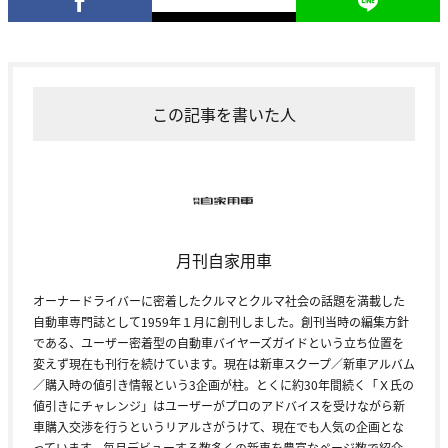
この記事を書いた人
月刊自家用車
オーナードライバーに密着したクルマとクルマ社会の話題を満載した
自動車専門誌として1959年１月に創刊しました。創刊当時の編集方針
である、ユーザー密着型の自動車バイヤーズガイドという立ち位置を
変えず現在も刊行を続けています。現在は新車スクープ／新車アルバム
／購入時の値引き情報という3企画が柱。とくに約30年間続く「Ｘ氏の
値引きにチャレンジ」はユーザーがプロのアドバイスを受けながら新
車購入交渉を行うというリアルさがうけて、現在でも人気の企画とな
っています。毎月デビューする数多くの新車を豊富なページ数で紹介