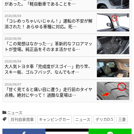
があった。「軽自動車であることを…
2026/08/04
「コレめっちゃいいじゃん！」運転の不安が解
消された！ あらゆる車種に対応。死…
2026/08/06
「この発想はなかった…」革新的なフロアマッ
トが登場。純正品をそのまま活かせる…
2026/08/04
大人気トヨタ車「完成度がスゴイ…」釣り竿、
スキー板、ゴルフバッグ、なんでもオ…
2026/08/07
「甘く見てると痛い目に遭う」走行前のタイヤ
点検。絶対にやって！ 過酷な夏場は…
ニュース
月刊自家用車
キャンピングカー
ニュース
デリカD:5
三菱