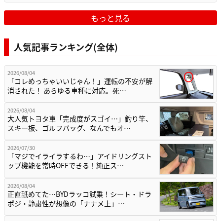
もっと見る
人気記事ランキング(全体)
2026/08/04
「コレめっちゃいいじゃん！」運転の不安が解
消された！ あらゆる車種に対応。死…
2026/08/04
大人気トヨタ車「完成度がスゴイ…」釣り竿、
スキー板、ゴルフバッグ、なんでもオ…
2026/07/30
「マジでイライラするわ…」アイドリングスト
ップ機能を常時OFFできる！純正ス…
2026/08/04
正直舐めてた…BYDラッコ試乗！シート・ドラ
ポジ・静粛性が想像の「ナナメ上」…