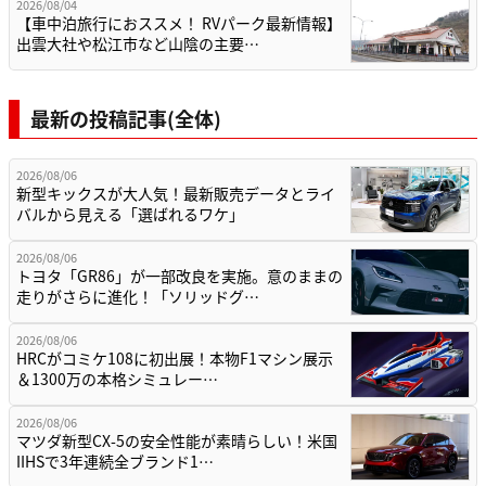
2026/08/04
【車中泊旅行におススメ！ RVパーク最新情報】
出雲大社や松江市など山陰の主要…
最新の投稿記事(全体)
2026/08/06
新型キックスが大人気！最新販売データとライ
バルから見える「選ばれるワケ」
2026/08/06
トヨタ「GR86」が一部改良を実施。意のままの
走りがさらに進化！「ソリッドグ…
2026/08/06
HRCがコミケ108に初出展！本物F1マシン展示
＆1300万の本格シミュレー…
2026/08/06
マツダ新型CX-5の安全性能が素晴らしい！米国
IIHSで3年連続全ブランド1…