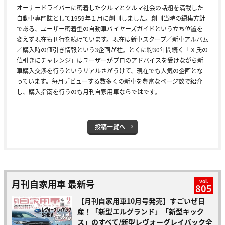
オーナードライバーに密着したクルマとクルマ社会の話題を満載した
自動車専門誌として1959年１月に創刊しました。創刊当時の編集方針
である、ユーザー密着型の自動車バイヤーズガイドという立ち位置を
変えず現在も刊行を続けています。現在は新車スクープ／新車アルバム
／購入時の値引き情報という3企画が柱。とくに約30年間続く「Ｘ氏の
値引きにチャレンジ」はユーザーがプロのアドバイスを受けながら新
車購入交渉を行うというリアルさがうけて、現在でも人気の企画とな
っています。毎月デビューする数多くの新車を豊富なページ数で紹介
し、購入指南を行うのも月刊自家用車ならではです。
投稿一覧へ
月刊自家用車 最新号
vol.
805
【月刊自家用車10月号発売】すごいぜ日
産！「新型エルグランド」「新型キック
ス」のすべて/新型レヴォーグレイバック全