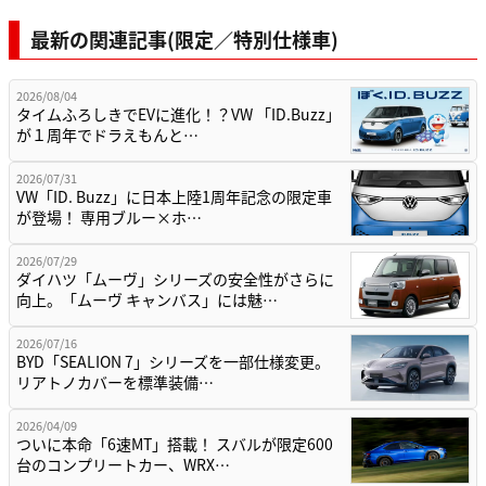
最新の関連記事(限定／特別仕様車)
2026/08/04
タイムふろしきでEVに進化！？VW 「ID.Buzz」
が１周年でドラえもんと…
2026/07/31
VW「ID. Buzz」に日本上陸1周年記念の限定車
が登場！ 専用ブルー×ホ…
2026/07/29
ダイハツ「ムーヴ」シリーズの安全性がさらに
向上。「ムーヴ キャンバス」には魅…
2026/07/16
BYD「SEALION 7」シリーズを一部仕様変更。
リアトノカバーを標準装備…
2026/04/09
ついに本命「6速MT」搭載！ スバルが限定600
台のコンプリートカー、WRX…