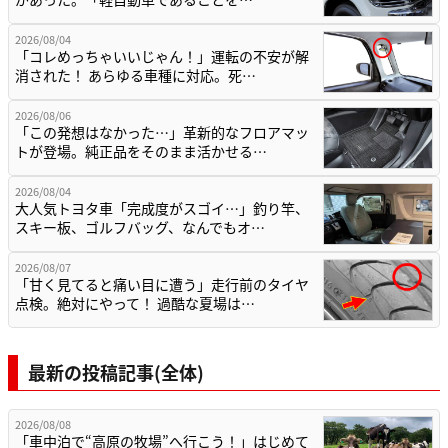
2026/08/04
「コレめっちゃいいじゃん！」運転の不安が解
消された！ あらゆる車種に対応。死…
2026/08/06
「この発想はなかった…」革新的なフロアマッ
トが登場。純正品をそのまま活かせる…
2026/08/04
大人気トヨタ車「完成度がスゴイ…」釣り竿、
スキー板、ゴルフバッグ、なんでもオ…
2026/08/07
「甘く見てると痛い目に遭う」走行前のタイヤ
点検。絶対にやって！ 過酷な夏場は…
最新の投稿記事(全体)
2026/08/08
「車中泊で“高原の牧場”へ行こう！」はじめて