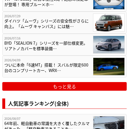
が登場！ 専用ブルー×ホ…
2026/07/29
ダイハツ「ムーヴ」シリーズの安全性がさらに
向上。「ムーヴ キャンバス」には魅…
2026/07/16
BYD「SEALION 7」シリーズを一部仕様変更。
リアトノカバーを標準装備…
2026/04/09
ついに本命「6速MT」搭載！ スバルが限定600
台のコンプリートカー、WRX…
もっと見る
人気記事ランキング(全体)
2026/08/07
64年前、軽自動車の常識を大きく覆したクルマ
があった。「軽自動車であることを…