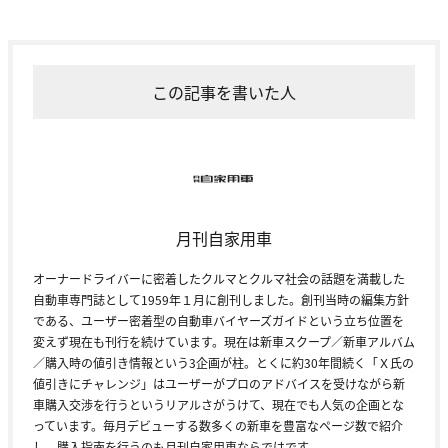
この記事を書いた人
月刊自家用車
オーナードライバーに密着したクルマとクルマ社会の話題を満載した
自動車専門誌として1959年１月に創刊しました。創刊当時の編集方針
である、ユーザー密着型の自動車バイヤーズガイドという立ち位置を
変えず現在も刊行を続けています。現在は新車スクープ／新車アルバム
／購入時の値引き情報という3企画が柱。とくに約30年間続く「Ｘ氏の
値引きにチャレンジ」はユーザーがプロのアドバイスを受けながら新
車購入交渉を行うというリアルさがうけて、現在でも人気の企画とな
っています。毎月デビューする数多くの新車を豊富なページ数で紹介
し、購入指南を行うのも月刊自家用車ならではです。