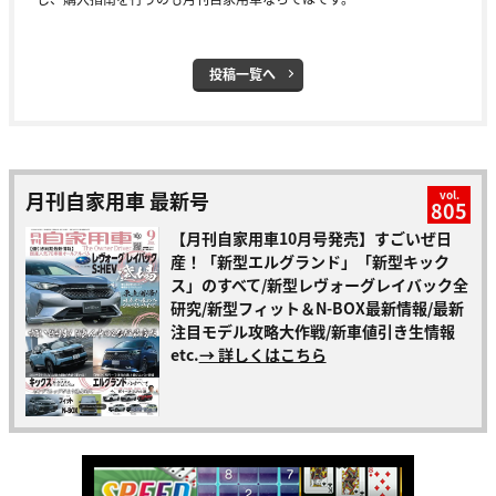
投稿一覧へ
月刊自家用車 最新号
vol.
805
【月刊自家用車10月号発売】すごいぜ日
産！「新型エルグランド」「新型キック
ス」のすべて/新型レヴォーグレイバック全
研究/新型フィット＆N-BOX最新情報/最新
注目モデル攻略大作戦/新車値引き生情報
etc.
→ 詳しくはこちら