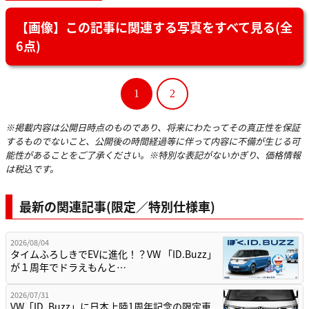
【画像】この記事に関連する写真をすべて見る(全
6点)
1
2
※掲載内容は公開日時点のものであり、将来にわたってその真正性を保証
するものでないこと、公開後の時間経過等に伴って内容に不備が生じる可
能性があることをご了承ください。※特別な表記がないかぎり、価格情報
は税込です。
最新の関連記事(限定／特別仕様車)
2026/08/04
タイムふろしきでEVに進化！？VW 「ID.Buzz」
が１周年でドラえもんと…
2026/07/31
VW「ID. Buzz」に日本上陸1周年記念の限定車