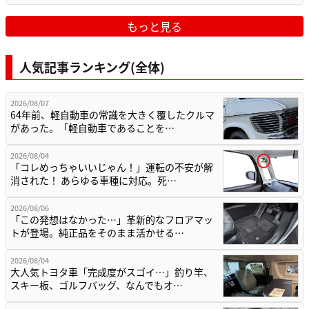
もっと見る
人気記事ランキング(全体)
2026/08/07
64年前、軽自動車の常識を大きく覆したクルマ
があった。「軽自動車であることを…
2026/08/04
「コレめっちゃいいじゃん！」運転の不安が解
消された！ あらゆる車種に対応。死…
2026/08/06
「この発想はなかった…」革新的なフロアマッ
トが登場。純正品をそのまま活かせる…
2026/08/04
大人気トヨタ車「完成度がスゴイ…」釣り竿、
スキー板、ゴルフバッグ、なんでもオ…