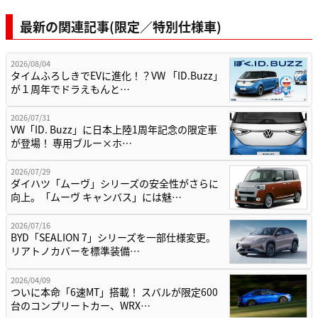
最新の関連記事(限定／特別仕様車)
2026/08/04
タイムふろしきでEVに進化！？VW 「ID.Buzz」
が１周年でドラえもんと…
2026/07/31
VW「ID. Buzz」に日本上陸1周年記念の限定車
が登場！ 専用ブルー×ホ…
2026/07/29
ダイハツ「ムーヴ」シリーズの安全性がさらに
向上。「ムーヴ キャンバス」には魅…
2026/07/16
BYD「SEALION 7」シリーズを一部仕様変更。
リアトノカバーを標準装備…
2026/04/09
ついに本命「6速MT」搭載！ スバルが限定600
台のコンプリートカー、WRX…