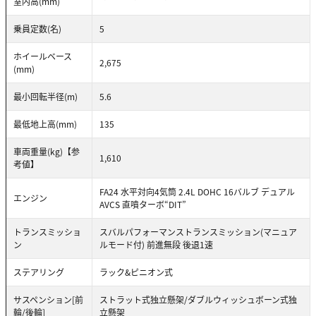
室内高(mm)
乗員定数(名)
5
ホイールベース
2,675
(mm)
最小回転半径(m)
5.6
最低地上高(mm)
135
車両重量(kg)【参
1,610
考値】
FA24 水平対向4気筒 2.4L DOHC 16バルブ デュアル
エンジン
AVCS 直噴ターボ“DIT”
トランスミッショ
スバルパフォーマンストランスミッション(マニュア
ン
ルモード付) 前進無段 後退1速
ステアリング
ラック&ピニオン式
サスペンション[前
ストラット式独立懸架/ダブルウィッシュボーン式独
輪/後輪]
立懸架