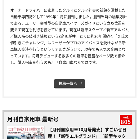
オーナードライバーに密着したクルマとクルマ社会の話題を満載した
自動車専門誌として1959年１月に創刊しました。創刊当時の編集方針
である、ユーザー密着型の自動車バイヤーズガイドという立ち位置を
変えず現在も刊行を続けています。現在は新車スクープ／新車アルバム
／購入時の値引き情報という3企画が柱。とくに約30年間続く「Ｘ氏の
値引きにチャレンジ」はユーザーがプロのアドバイスを受けながら新
車購入交渉を行うというリアルさがうけて、現在でも人気の企画とな
っています。毎月デビューする数多くの新車を豊富なページ数で紹介
し、購入指南を行うのも月刊自家用車ならではです。
投稿一覧へ
月刊自家用車 最新号
vol.
805
【月刊自家用車10月号発売】すごいぜ日
産！「新型エルグランド」「新型キック