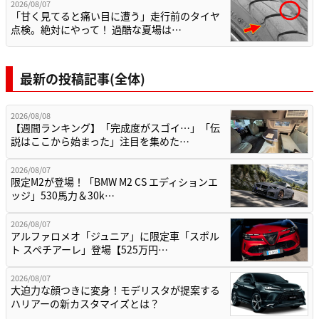
2026/08/07
「甘く見てると痛い目に遭う」走行前のタイヤ
点検。絶対にやって！ 過酷な夏場は…
最新の投稿記事(全体)
2026/08/08
【週間ランキング】「完成度がスゴイ…」「伝
説はここから始まった」注目を集めた…
2026/08/07
限定M2が登場！「BMW M2 CS エディションエ
ッジ」530馬力＆30k…
2026/08/07
アルファロメオ「ジュニア」に限定車「スポル
ト スペチアーレ」登場【525万円…
2026/08/07
大迫力な顔つきに変身！モデリスタが提案する
ハリアーの新カスタマイズとは？