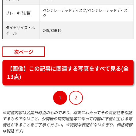
ベンチレーテッドディスク/ベンチレーテッドディス
ブレーキ[前/後]
ク
タイヤサイズ・ホ
245/35R19
イール
次ページ
【画像】この記事に関連する写真をすべて見る(全
13点)
1
2
※掲載内容は公開日時点のものであり、将来にわたってその真正性を保証
するものでないこと、公開後の時間経過等に伴って内容に不備が生じる可
能性があることをご了承ください。※特別な表記がないかぎり、価格情報
は税込です。