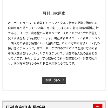
月刊自家用車
オーナードライバーに密着したクルマとクルマ社会の話題を満載した
自動車専門誌として1959年１月に創刊しました。創刊当時の編集方針
である、ユーザー密着型の自動車バイヤーズガイドという立ち位置を
変えず現在も刊行を続けています。現在は新車スクープ／新車アルバム
／購入時の値引き情報という3企画が柱。とくに約30年間続く「Ｘ氏の
値引きにチャレンジ」はユーザーがプロのアドバイスを受けながら新
車購入交渉を行うというリアルさがうけて、現在でも人気の企画とな
っています。毎月デビューする数多くの新車を豊富なページ数で紹介
し、購入指南を行うのも月刊自家用車ならではです。
投稿一覧へ
月刊自家用車 最新号
vol.