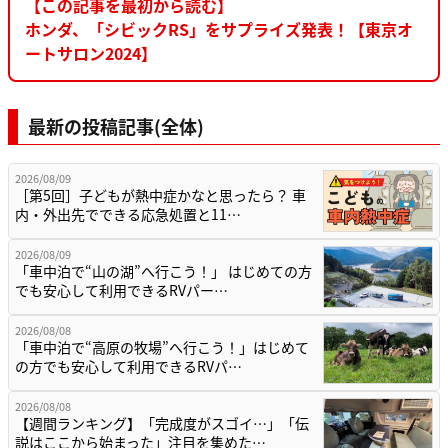
【この記事を最初から読む】
ホンダ、「シビックRS」をサプライズ発表！【東京オ
ートサロン2024】
最新の投稿記事(全体)
2026/08/09
［第5回］子どもが熱中症かなと思ったら？ 車
内・外出先でできる応急処置と11…
2026/08/09
「車中泊で“山の湖”へ行こう！」 はじめての方
でも安心して利用できるRVパー…
2026/08/08
「車中泊で“高原の牧場”へ行こう！」はじめて
の方でも安心して利用できるRVパ…
2026/08/08
【週間ランキング】「完成度がスゴイ…」「伝
説はここから始まった」注目を集めた…