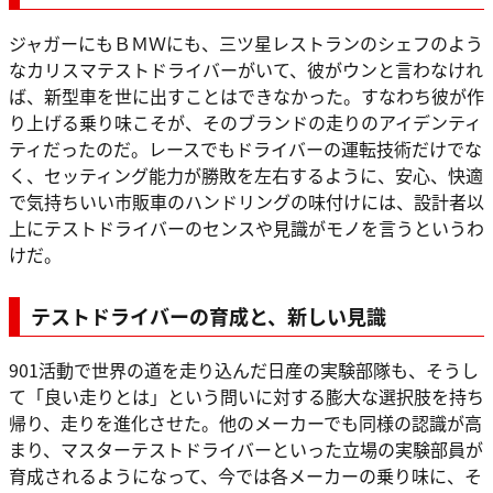
ジャガーにもＢＭＷにも、三ツ星レストランのシェフのよう
なカリスマテストドライバーがいて、彼がウンと言わなけれ
ば、新型車を世に出すことはできなかった。すなわち彼が作
り上げる乗り味こそが、そのブランドの走りのアイデンティ
ティだったのだ。レースでもドライバーの運転技術だけでな
く、セッティング能力が勝敗を左右するように、安心、快適
で気持ちいい市販車のハンドリングの味付けには、設計者以
上にテストドライバーのセンスや見識がモノを言うというわ
けだ。
テストドライバーの育成と、新しい見識
901活動で世界の道を走り込んだ日産の実験部隊も、そうし
て「良い走りとは」という問いに対する膨大な選択肢を持ち
帰り、走りを進化させた。他のメーカーでも同様の認識が高
まり、マスターテストドライバーといった立場の実験部員が
育成されるようになって、今では各メーカーの乗り味に、そ