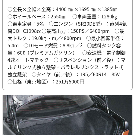
○全長×全幅×全高：4400 ㎜ ×1695 ㎜ ×1385㎜
○ホイールベース：2550㎜ ○車両重量：1280㎏
○乗車定員：5名 ○エンジン（SR20DE型）：直列4気
筒DOHC1998㏄○最高出力：150PS／6400rpm ○最
大トルク：19.0㎏ ・m／4800rpm ○最小回転半径：
5.4m ○10モード燃費：8.8㎞ ／ℓ ○燃料タンク容
量：60ℓ（プレミアムガソリン） ○変速機：電子制御
4速オートマチック ○サスペンション（前／後）：マ
ルチリンク式独立懸架／パラレルリンクストラット式
独立懸架 ○タイヤ（前／後）：195／60R14 85V
○価格（東京地区）：251万5000円