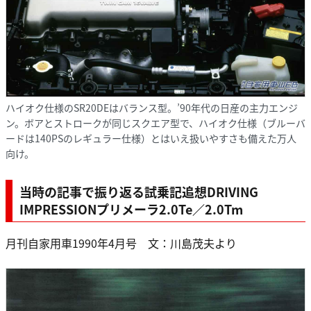
ハイオク仕様のSR20DEはバランス型。’90年代の日産の主力エンジ
ン。ボアとストロークが同じスクエア型で、ハイオク仕様（ブルーバ
ードは140PSのレギュラー仕様）とはいえ扱いやすさも備えた万人
向け。
当時の記事で振り返る試乗記追想DRIVING
IMPRESSIONプリメーラ2.0Te／2.0Tm
月刊自家用車1990年4月号 文：川島茂夫より