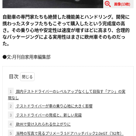
画像(13枚)
自動車の専門家たちも絶賛した機能美とハンドリング。開発に
携わったスタッフたちもこぞって購入したという完成度の高
さ。その乗り心地や安定性は速度が増すほどに高まり、合理的
なパッケージングによる実用性はまさに欧州車そのものだっ
た。
●文:月刊自家用車編集部
目次
1
国内テストドライバーのレベルアップなくして目指す「アシ」の実
現なし
2
テストドライバーが車の乗り心地に大きく影響
3
テストドライバーの育成と、新しい見識
4
欧州で受け入れられる仕上がりに
5
当時の写真で見るプリメーラ 5ドアハッチバック2.0eGT（’92年）