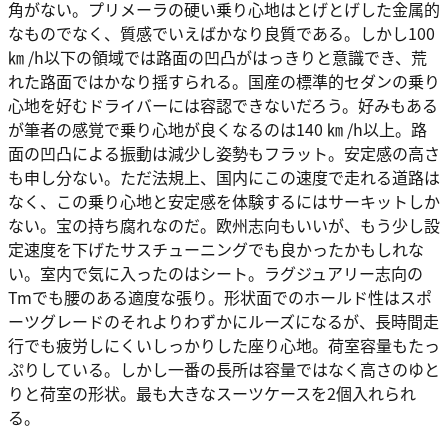
角がない。プリメーラの硬い乗り心地はとげとげした金属的
なものでなく、質感でいえばかなり良質である。しかし100
㎞ /h以下の領域では路面の凹凸がはっきりと意識でき、荒
れた路面ではかなり揺すられる。国産の標準的セダンの乗り
心地を好むドライバーには容認できないだろう。好みもある
が筆者の感覚で乗り心地が良くなるのは140 ㎞ /h以上。路
面の凹凸による振動は減少し姿勢もフラット。安定感の高さ
も申し分ない。ただ法規上、国内にこの速度で走れる道路は
なく、この乗り心地と安定感を体験するにはサーキットしか
ない。宝の持ち腐れなのだ。欧州志向もいいが、もう少し設
定速度を下げたサスチューニングでも良かったかもしれな
い。室内で気に入ったのはシート。ラグジュアリー志向の
Tmでも腰のある適度な張り。形状面でのホールド性はスポ
ーツグレードのそれよりわずかにルーズになるが、長時間走
行でも疲労しにくいしっかりした座り心地。荷室容量もたっ
ぷりしている。しかし一番の長所は容量ではなく高さのゆと
りと荷室の形状。最も大きなスーツケースを2個入れられ
る。