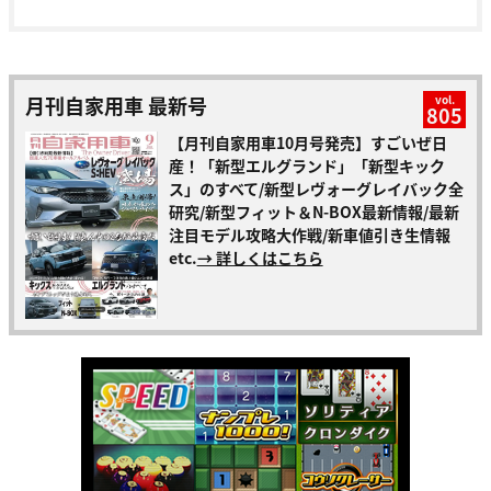
月刊自家用車 最新号
vol.
805
【月刊自家用車10月号発売】すごいぜ日
産！「新型エルグランド」「新型キック
ス」のすべて/新型レヴォーグレイバック全
研究/新型フィット＆N-BOX最新情報/最新
注目モデル攻略大作戦/新車値引き生情報
etc.
→ 詳しくはこちら