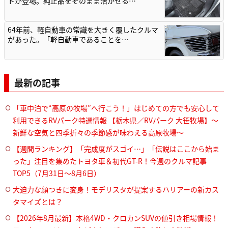
トが登場。純正品をそのまま活かせる…
64年前、軽自動車の常識を大きく覆したクルマ
があった。「軽自動車であることを…
最新の記事
「車中泊で“高原の牧場”へ行こう！」はじめての方でも安心して
利用できるRVパーク特選情報 【栃木県／RVパーク 大笹牧場】～
新鮮な空気と四季折々の季節感が味わえる高原牧場～
【週間ランキング】「完成度がスゴイ…」「伝説はここから始ま
った」注目を集めたトヨタ車＆初代GT-R！今週のクルマ記事
TOP5（7月31日〜8月6日）
大迫力な顔つきに変身！モデリスタが提案するハリアーの新カス
タマイズとは？
【2026年8月最新】本格4WD・クロカンSUVの値引き相場情報！