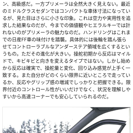
ン、高級感だ。一方プリメーラは全然大きく見えない。最近
のミドルクラスセダンではコンパクトな車体寸法になってい
るが、見た目はさらに小さな印象。これは空力や実用性を追
求した結果なのだが、今までの価値観やヒエラルキーでは計
れないのがプリメーラの魅力なのだ。ハンドリングはこれま
での日産FF車の味付けを踏襲。具体的には後輪を踏ん張ら
せてコントローラブルなアンダーステア領域を広くするとい
うもの。ただその進化が大きい。操舵初期から反応はマイル
ドで、キビキビと向きを変えるタイプではない。しかし始め
から反応は確実で、操舵量と変化、回り込み感覚が上手く一
致する。また自分がどのくらい限界に近いところで走ってい
るか、反応やグリップ感の増減でしっかりと把握できる。限
界付近のコントロール性がいいだけでなく、状況を理解しや
すいから高速コーナーでも安心していられるのだ。