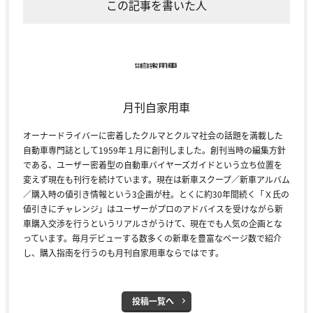
この記事を書いた人
月刊自家用車
オーナードライバーに密着したクルマとクルマ社会の話題を満載した
自動車専門誌として1959年１月に創刊しました。創刊当時の編集方針
である、ユーザー密着型の自動車バイヤーズガイドという立ち位置を
変えず現在も刊行を続けています。現在は新車スクープ／新車アルバム
／購入時の値引き情報という3企画が柱。とくに約30年間続く「Ｘ氏の
値引きにチャレンジ」はユーザーがプロのアドバイスを受けながら新
車購入交渉を行うというリアルさがうけて、現在でも人気の企画とな
っています。毎月デビューする数多くの新車を豊富なページ数で紹介
し、購入指南を行うのも月刊自家用車ならではです。
投稿一覧へ