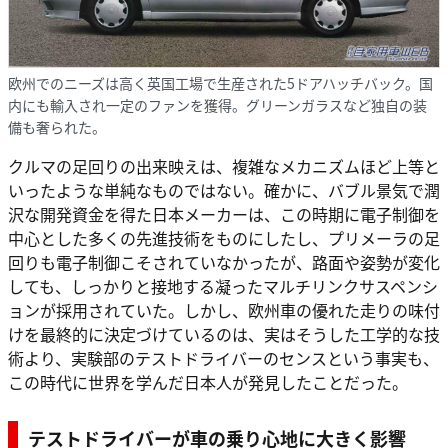
欧州でのニーズは高く英国工場で生産された5ドアハッチバック。国
内にも輸入され一定のファンを獲得。グリーンガラスなど独自の装
備も奢られた。
クルマの足回りの出来映えは、複雑なメカニズムほど上等と
いったような単純なものではない。確かに、バブル景気で潤
沢な開発資金を得た日本メーカーは、この時期に電子制御を
中心とした多くの先進技術をものにしたし、プリメーラの足
回りも電子制御こそされていなかったが、路面や姿勢が変化
しても、しっかりと接地する凝ったマルチリンクサスペンシ
ョンが採用されていた。しかし、欧州車の優れた走りの味付
けを最終的に決定づけているのは、実はそうした工学的な技
術より、実験部のテストドライバーのセンスという事実も、
この時代に世界を学んだ日本人が発見したことだった。
テストドライバーが車の乗り心地に大きく影響