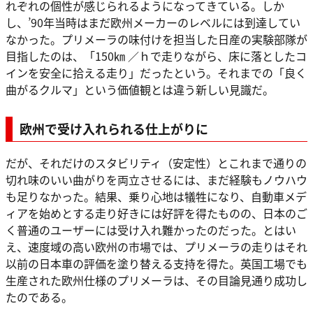
れぞれの個性が感じられるようになってきている。しか
し、’90年当時はまだ欧州メーカーのレベルには到達してい
なかった。プリメーラの味付けを担当した日産の実験部隊が
目指したのは、「150㎞ ／ｈで走りながら、床に落としたコ
インを安全に拾える走り」だったという。それまでの「良く
曲がるクルマ」という価値観とは違う新しい見識だ。
欧州で受け入れられる仕上がりに
だが、それだけのスタビリティ（安定性）とこれまで通りの
切れ味のいい曲がりを両立させるには、まだ経験もノウハウ
も足りなかった。結果、乗り心地は犠牲になり、自動車メデ
ィアを始めとする走り好きには好評を得たものの、日本のご
く普通のユーザーには受け入れ難かったのだった。とはい
え、速度域の高い欧州の市場では、プリメーラの走りはそれ
以前の日本車の評価を塗り替える支持を得た。英国工場でも
生産された欧州仕様のプリメーラは、その目論見通り成功し
たのである。