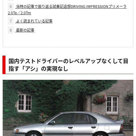
6
当時の記事で振り返る試乗記追想DRIVING IMPRESSIONプリメーラ
2.0Te／2.0Tm
7
よく読まれている記事
8
最新の記事
国内テストドライバーのレベルアップなくして目
指す「アシ」の実現なし