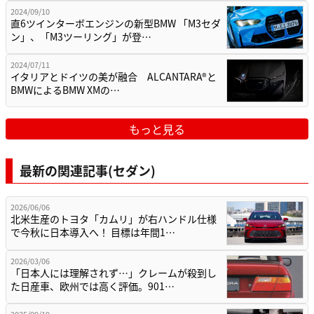
2024/09/10
直6ツインターボエンジンの新型BMW 「M3セダ
ン」、「M3ツーリング」が登…
2024/07/11
イタリアとドイツの美が融合 ALCANTARA®と
BMWによるBMW XMの…
もっと見る
最新の関連記事(セダン)
2026/06/06
北米生産のトヨタ「カムリ」が右ハンドル仕様
で今秋に日本導入へ！ 目標は年間1…
2026/03/06
「日本人には理解されず…」クレームが殺到し
た日産車、欧州では高く評価。901…
2025/09/19