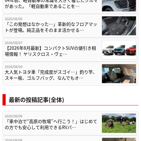
64年前、軽自動車の常識を大きく覆したクルマ
があった。「軽自動車であることを…
2026/08/06
「この発想はなかった…」革新的なフロアマッ
トが登場。純正品をそのまま活かせる…
2026/08/07
【2026年8月最新】コンパクトSUVの値引き相
場情報！ ヤリスクロス・ヴェ…
2026/08/04
大人気トヨタ車「完成度がスゴイ…」釣り竿、
スキー板、ゴルフバッグ、なんでもオ…
最新の投稿記事(全体)
2026/08/08
「車中泊で“高原の牧場”へ行こう！」はじめて
の方でも安心して利用できるRVパ…
2026/08/08