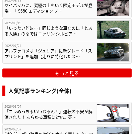
マイバッハに、究極の上をいく限定モデルが登
場。「 S680 エディション ノ…
2025/09/19
「いったい何故…」同じような車なのに「とあ
る人達」の間ではニッサン シルビア…
2025/07/24
アルファロメオ「ジュリア」に新グレード「ス
プリント」を追加【走りに特化したス…
もっと見る
人気記事ランキング(全体)
2026/08/04
「コレめっちゃいいじゃん！」運転の不安が解
消された！ あらゆる車種に対応。死…
2026/08/07