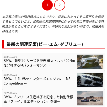
1
2
※掲載内容は公開日時点のものであり、将来にわたってその真正性を保証
するものでないこと、公開後の時間経過等に伴って内容に不備が生じる可
能性があることをご了承ください。※特別な表記がないかぎり、価格情報
は税込です。
最新の関連記事(ビー･エム･ダブリュー)
2024/10/30
BMW、新型1シリーズを発表 最大トルク400Nm
を発揮するMパフォーマンス…
2024/09/25
BMW、4.4L V8ツインターボエンジンの「M8
Competition …
2024/09/25
BMW、8シリーズ生産終了を記念した特別仕様
車「ファイナルエディション」を発…