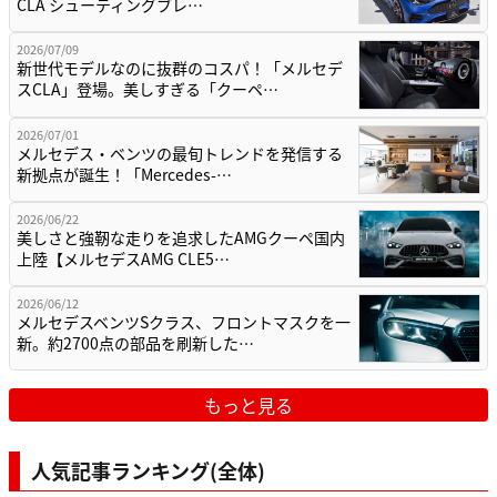
CLA シューティングブレ…
2026/07/09
新世代モデルなのに抜群のコスパ！「メルセデ
スCLA」登場。美しすぎる「クーペ…
2026/07/01
メルセデス・ベンツの最旬トレンドを発信する
新拠点が誕生！「Mercedes-…
2026/06/22
美しさと強靭な走りを追求したAMGクーペ国内
上陸【メルセデスAMG CLE5…
2026/06/12
メルセデスベンツSクラス、フロントマスクを一
新。約2700点の部品を刷新した…
もっと見る
人気記事ランキング(全体)