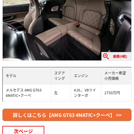
画像(4枚)
ステア
メーカー希望
モデル
エンジン
リング
小売価格
メルセデス AMG GT63
4.0L、V8ツイ
左
2750万円
4MATIC+クーペ
ンターボ
詳しくはこちら【AMG GT63 4MATIC+クーペ】 >>
次ページ