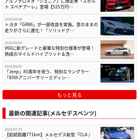
アルファロメオ「ジュニア」に限定車「スポル
ト スペチアーレ」登場【525万円…
2026/08/06
トヨタ「GR86」が一部改良を実施。意のままの
走りがさらに進化！「ソリッドグ…
2026/08/05
V60に新グレードと豪華な特別仕様車が登場！
熟成のマイルドハイブリッド＆洗…
2026/08/05
「Jeep」85周年を祝う、特別なラングラー
「85thアニバーサリーエディシ…
もっと見る
最新の関連記事(メルセデスベンツ)
2026/07/29
【航続距離771km】メルセデス新型「CLA /