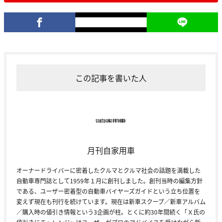
この記事を書いた人
月刊自家用車
オーナードライバーに密着したクルマとクルマ社会の話題を満載した
自動車専門誌として1959年１月に創刊しました。創刊当時の編集方針
である、ユーザー密着型の自動車バイヤーズガイドという立ち位置を
変えず現在も刊行を続けています。現在は新車スクープ／新車アルバム
／購入時の値引き情報という3企画が柱。とくに約30年間続く「Ｘ氏の