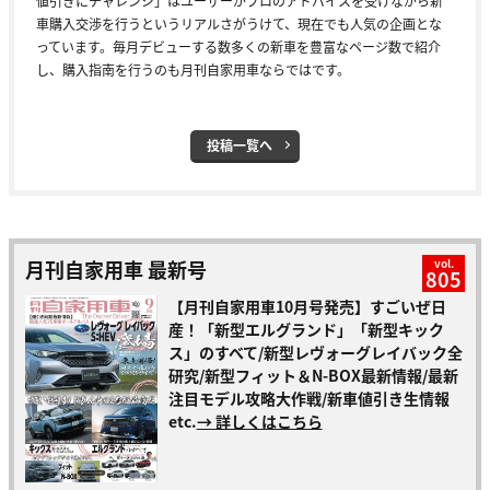
値引きにチャレンジ」はユーザーがプロのアドバイスを受けながら新
車購入交渉を行うというリアルさがうけて、現在でも人気の企画とな
っています。毎月デビューする数多くの新車を豊富なページ数で紹介
し、購入指南を行うのも月刊自家用車ならではです。
投稿一覧へ
月刊自家用車 最新号
vol.
805
【月刊自家用車10月号発売】すごいぜ日
産！「新型エルグランド」「新型キック
ス」のすべて/新型レヴォーグレイバック全
研究/新型フィット＆N-BOX最新情報/最新
注目モデル攻略大作戦/新車値引き生情報
etc.
→ 詳しくはこちら