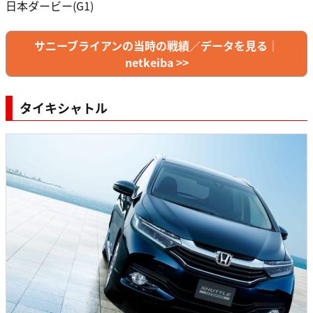
日本ダービー(G1)
サニーブライアンの当時の戦績／データを見る｜
netkeiba >>
タイキシャトル