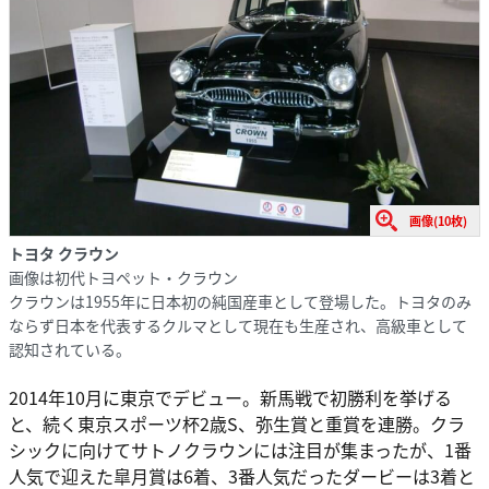
画像(10枚)
トヨタ クラウン
画像は初代トヨペット・クラウン
クラウンは1955年に日本初の純国産車として登場した。トヨタのみ
ならず日本を代表するクルマとして現在も生産され、高級車として
認知されている。
2014年10月に東京でデビュー。新馬戦で初勝利を挙げる
と、続く東京スポーツ杯2歳S、弥生賞と重賞を連勝。クラ
シックに向けてサトノクラウンには注目が集まったが、1番
人気で迎えた皐月賞は6着、3番人気だったダービーは3着と