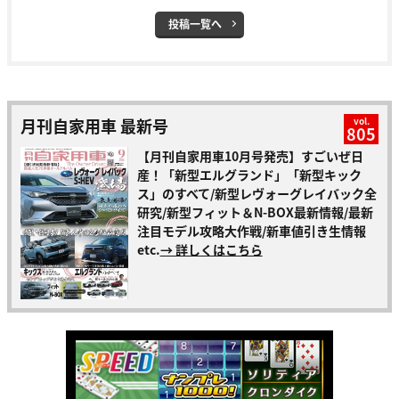
投稿一覧へ
月刊自家用車 最新号
vol.
805
【月刊自家用車10月号発売】すごいぜ日
産！「新型エルグランド」「新型キック
ス」のすべて/新型レヴォーグレイバック全
研究/新型フィット＆N-BOX最新情報/最新
注目モデル攻略大作戦/新車値引き生情報
etc.
→ 詳しくはこちら