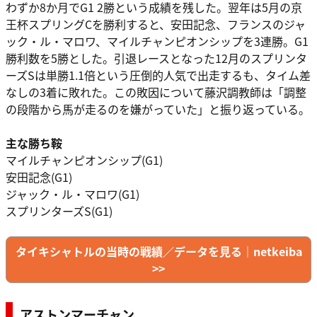
わずか8か月でG1 2勝という成績を残した。翌年は5月の京
王杯スプリングCを勝利すると、安田記念、フランスのジャ
ック・ル・マロワ、マイルチャンピオンシップを3連勝。G1
勝利数を5勝とした。引退レースとなった12月のスプリンタ
ーズSは単勝1.1倍という圧倒的人気で出走するも、タイム差
なしの3着に敗れた。この敗因について藤沢調教師は「調整
の段階から馬が走るのを嫌がっていた」と振り返っている。
主な勝ち鞍
マイルチャンピオンシップ(G1)
安田記念(G1)
ジャック・ル・マロワ(G1)
スプリンターズS(G1)
タイキシャトルの当時の戦績／データを見る｜netkeiba
>>
アストンマーチャン