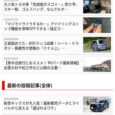
大人気トヨタ車「完成度がスゴイ…」釣り竿、
スキー板、ゴルフバッグ、なんでもオ…
2026/07/30
「マジでイライラするわ…」アイドリングスト
ップ機能を常時OFFできる！純正ス…
2026/08/04
正直舐めてた…BYDラッコ試乗！シート・ドラ
ポジ・静粛性が想像の「ナナメ上」…
2026/08/04
【車中泊旅行におススメ！ RVパーク最新情報】
出雲大社や松江市など山陰の主要…
最新の投稿記事(全体)
2026/08/06
新型キックスが大人気！最新販売データとライ
バルから見える「選ばれるワケ」