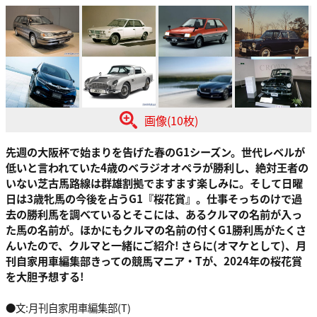
画像(10枚)
先週の大阪杯で始まりを告げた春のG1シーズン。世代レベルが
低いと言われていた4歳のベラジオオペラが勝利し、絶対王者の
いない芝古馬路線は群雄割拠でますます楽しみに。そして日曜
日は3歳牝馬の今後を占うG1『桜花賞』。仕事そっちのけで過
去の勝利馬を調べているとそこには、あるクルマの名前が入っ
た馬の名前が。ほかにもクルマの名前の付くG1勝利馬がたくさ
んいたので、クルマと一緒にご紹介! さらに(オマケとして)、月
刊自家用車編集部きっての競馬マニア・Tが、2024年の桜花賞
を大胆予想する!
●文:月刊自家用車編集部(T)