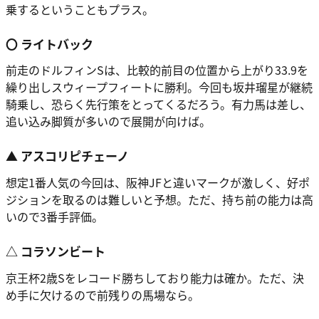
乗するということもプラス。
〇
ライトバック
前走のドルフィンSは、比較的前目の位置から上がり33.9を
繰り出しスウィープフィートに勝利。今回も坂井瑠星が継続
騎乗し、恐らく先行策をとってくるだろう。有力馬は差し、
追い込み脚質が多いので展開が向けば。
▲
アスコリピチェーノ
想定1番人気の今回は、阪神JFと違いマークが激しく、好ポ
ジションを取るのは難しいと予想。ただ、持ち前の能力は高
いので3番手評価。
△
コラソンビート
京王杯2歳Sをレコード勝ちしており能力は確か。ただ、決
め手に欠けるので前残りの馬場なら。