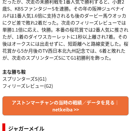
だったが、次走の未勝利戦を1番人気で勝利すると、小倉2
歳S、KBSファンタジーSを連勝。その年の阪神ジュベナイ
ルFは1番人気1.6倍に支持されるも後のダービー馬ウオッカ
にクビ差で敗れ2着だった。次走のフィリーズレビューでは
単勝1.1倍に応え、快勝。本番の桜花賞では2番人気に推され
たが、1着のダイワスカーレットに1秒以上離され7着。その
後はオークスには出走せずに、短距離へと路線変更した。桜
花賞から5か月後のTV西日本北九州記念では、6着と敗れた
が、次走のスプリンターズSにてG1初勝利を飾った。
主な勝ち鞍
スプリンターズS(G1)
フィリーズレビュー(G2)
アストンマーチャンの当時の戦績／データを見る｜
netkeiba >>
ジャガーメイル