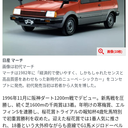
画像(10枚)
日産 マーチ
画像は初代マーチ
マーチは1982年に「経済的で使いやすく、しかもしゃれたセンスと
高品質感をあわせもった新時代のニューベ－シックカー」をコンセ
プトに発売。初代発売当初は若者から人気を博した。
1996年11月に阪神ダート1200ｍ戦でデビュー。新馬戦を圧
勝し、続く芝1600mの千両賞は3着。年明けの寒梅賞、エル
フィンSを連勝し、桜花賞トライアルの報知杯4歳牝馬特別
で初重賞勝利を収めた。迎えた桜花賞では1番人気に推さ
れ、18番という大外枠ながらも直線でG1馬メジロドーベル