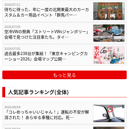
2026/07/11
待ちに待った、年に一度の北関東最大のカーカ
スタム＆カー用品イベント「群馬パー…
2026/07/05
空冷VWの祭典「ストリートVWsジャンボリー」
会場で見つけた注目車たち。タイ…
2026/07/02
過去最多238台が集結！『東京キャンピングカ
ーショー2026』会場マップ公開…
もっと見る
人気記事ランキング(全体)
2026/08/04
「コレめっちゃいいじゃん！」運転の不安が解
消された！ あらゆる車種に対応。死…
2026/08/04