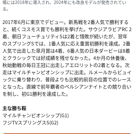
場には2018年に導入され、2024年にも改良モデルが発売されてい
る。
2017年6月に東京でデビュー。新馬戦を2番人気で勝利する
と、続くコスモス賞でも勝利を挙げた。サウジアラビアRC 2
着、朝日フューチュリティSは2着と惜敗が続いたが、翌年
のスプリングSでは、1番人気に応え重賞初勝利を達成。2番
人気で出走した皐月賞は4着、6番人気の日本ダービーは8着
とクラシックでは好成績を残せなかった。4か月の休養後、
秋始動戦の毎日王冠に出走しアエロリットの2着となる。次
走はマイルチャンピオンシップに出走。ルメールからビュイ
ックに乗り替わり、普段よりも比較的前目の位置でのレース
となった。直線で前年覇者のペルシアンナイトとの競り合い
を制し、初G1勝利を達成した。
主な勝ち鞍
マイルチャンピオンシップ(G1)
フジTVスプリングスS(G2)