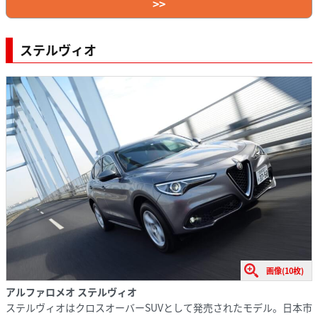
>>
ステルヴィオ
画像(10枚)
アルファロメオ ステルヴィオ
ステルヴィオはクロスオーバーSUVとして発売されたモデル。日本市