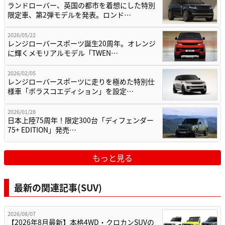
ランドローバー、英国の都市を着想にした特別
限定車、第2弾モデルを発表。ロンド…
2026/05/22
レンジローバースポーツ誕生20周年。オレンジ
に輝くメモリアルモデル「TWEN…
2026/02/05
レンジローバースポーツに走りを極めた特別仕
様車「ボラスコエディション」を設定…
2026/01/28
日本上陸75周年！限定300台「ディフェンダー
75+ EDITION」発売…
もっと見る
最新の関連記事(SUV)
2026/08/07
【2026年8月最新】本格4WD・クロカンSUVの