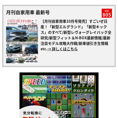
月刊自家用車 最新号
vol.
805
【月刊自家用車10月号発売】すごいぜ日
産！「新型エルグランド」「新型キック
ス」のすべて/新型レヴォーグレイバック全
研究/新型フィット＆N-BOX最新情報/最新
注目モデル攻略大作戦/新車値引き生情報
etc.
→ 詳しくはこちら