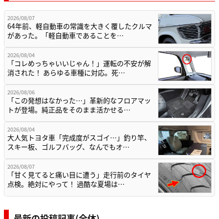
2026/08/07
64年前、軽自動車の常識を大きく覆したクルマ
があった。「軽自動車であることを…
2026/08/04
「コレめっちゃいいじゃん！」運転の不安が解
消された！ あらゆる車種に対応。死…
2026/08/06
「この発想はなかった…」革新的なフロアマッ
トが登場。純正品をそのまま活かせる…
2026/08/04
大人気トヨタ車「完成度がスゴイ…」釣り竿、
スキー板、ゴルフバッグ、なんでもオ…
2026/08/07
「甘く見てると痛い目に遭う」走行前のタイヤ
点検。絶対にやって！ 過酷な夏場は…
最新の投稿記事(全体)