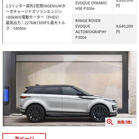
EVOQUE DYNAMIC
円
1.5リッター直列3気筒INGENIUMタ
HSE P300e
ーボチャージドガソリンエンジン
+80kWの電動モーター（PHEV）
RANGE ROVER
最高出力：227kW/309PS 最大トル
EVOQUE
9,640,000
ク：540Nm
AUTOBIOGRAPHY
円
P300e
画像(3枚)
次ページ