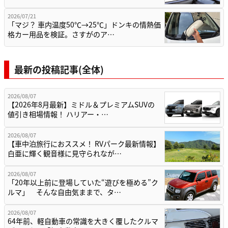
2026/07/21
「マジ？ 車内温度50℃→25℃」ドンキの情熱価
格カー用品を検証。さすがのア…
最新の投稿記事(全体)
2026/08/07
【2026年8月最新】ミドル＆プレミアムSUVの
値引き相場情報！ ハリアー・…
2026/08/07
【車中泊旅行におススメ！ RVパーク最新情報】
白亜に輝く観音様に見守られなが…
2026/08/07
「20年以上前に登場していた“遊びを極める”ク
ルマ」 そんな自由気ままで、タ…
2026/08/07
64年前、軽自動車の常識を大きく覆したクルマ