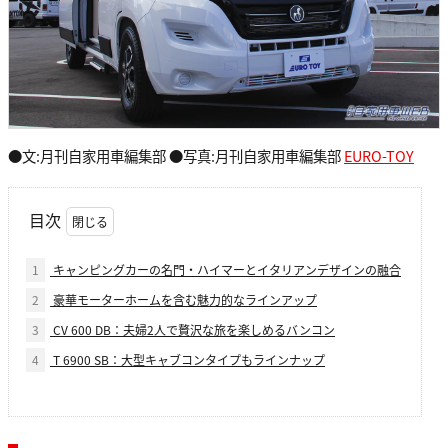
●文:月刊自家用車編集部 ●写真:月刊自家用車編集部
EURO-TOY
目次
1
キャンピングカーの名門・ハイマーとイタリアンデザインの融合
2
豪華モーターホームを含む魅力的なラインアップ
3
CV 600 DB：夫婦2人で贅沢な旅を楽しめるバンコン
4
T 6900 SB：大型キャブコンタイプもラインナップ