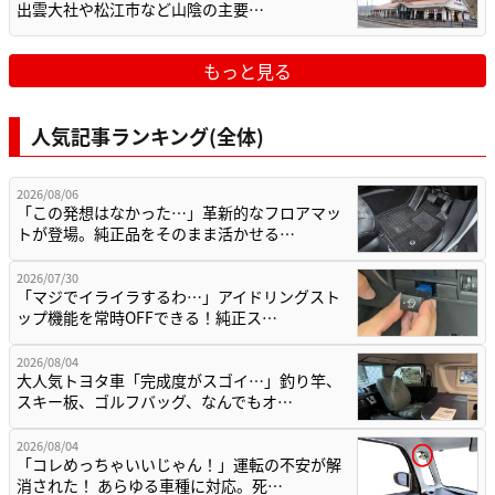
出雲大社や松江市など山陰の主要…
もっと見る
人気記事ランキング(全体)
2026/08/06
「この発想はなかった…」革新的なフロアマッ
トが登場。純正品をそのまま活かせる…
2026/07/30
「マジでイライラするわ…」アイドリングスト
ップ機能を常時OFFできる！純正ス…
2026/08/04
大人気トヨタ車「完成度がスゴイ…」釣り竿、
スキー板、ゴルフバッグ、なんでもオ…
2026/08/04
「コレめっちゃいいじゃん！」運転の不安が解
消された！ あらゆる車種に対応。死…