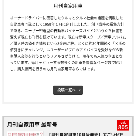
月刊自家用車
オーナードライバーに密着したクルマとクルマ社会の話題を満載した
自動車専門誌として1959年１月に創刊しました。創刊当時の編集方針
である、ユーザー密着型の自動車バイヤーズガイドという立ち位置を
変えず現在も刊行を続けています。現在は新車スクープ／新車アルバム
／購入時の値引き情報という3企画が柱。とくに約30年間続く「Ｘ氏の
値引きにチャレンジ」はユーザーがプロのアドバイスを受けながら新
車購入交渉を行うというリアルさがうけて、現在でも人気の企画とな
っています。毎月デビューする数多くの新車を豊富なページ数で紹介
し、購入指南を行うのも月刊自家用車ならではです。
投稿一覧へ
月刊自家用車 最新号
vol.
805
【月刊自家用車10月号発売】すごいぜ日