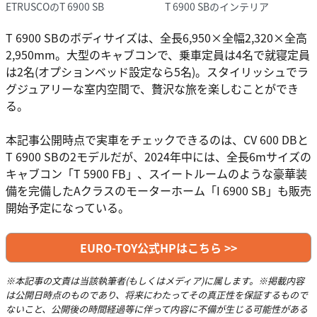
ETRUSCOのT 6900 SB
T 6900 SBのインテリア
T 6900 SBのボディサイズは、全長6,950×全幅2,320×全高
2,950mm。大型のキャブコンで、乗車定員は4名で就寝定員
は2名(オプションベッド設定なら5名)。スタイリッシュでラ
グジュアリーな室内空間で、贅沢な旅を楽しむことができ
る。
本記事公開時点で実車をチェックできるのは、CV 600 DBと
T 6900 SBの2モデルだが、2024年中には、全長6mサイズの
キャブコン「T 5900 FB」、スイートルームのような豪華装
備を完備したAクラスのモーターホーム「I 6900 SB」も販売
開始予定になっている。
EURO-TOY公式HPはこちら >>
※本記事の文責は当該執筆者(もしくはメディア)に属します。※掲載内容
は公開日時点のものであり、将来にわたってその真正性を保証するもので
ないこと、公開後の時間経過等に伴って内容に不備が生じる可能性がある