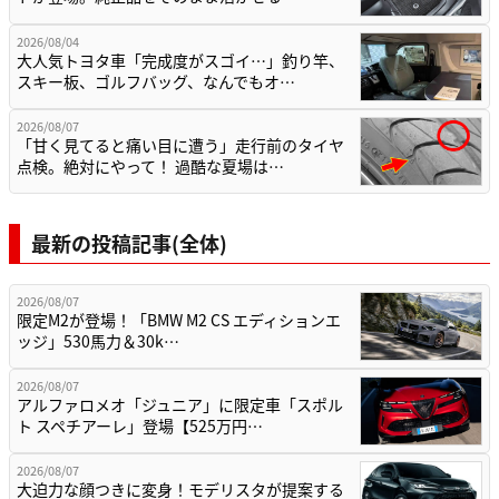
2026/08/04
大人気トヨタ車「完成度がスゴイ…」釣り竿、
スキー板、ゴルフバッグ、なんでもオ…
2026/08/07
「甘く見てると痛い目に遭う」走行前のタイヤ
点検。絶対にやって！ 過酷な夏場は…
最新の投稿記事(全体)
2026/08/07
限定M2が登場！「BMW M2 CS エディションエ
ッジ」530馬力＆30k…
2026/08/07
アルファロメオ「ジュニア」に限定車「スポル
ト スペチアーレ」登場【525万円…
2026/08/07
大迫力な顔つきに変身！モデリスタが提案する