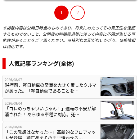
1
2
※掲載内容は公開日時点のものであり、将来にわたってその真正性を保証
するものでないこと、公開後の時間経過等に伴って内容に不備が生じる可
能性があることをご了承ください。※特別な表記がないかぎり、価格情報
は税込です。
人気記事ランキング(全体)
2026/08/07
64年前、軽自動車の常識を大きく覆したクルマ
があった。「軽自動車であることを…
2026/08/04
「コレめっちゃいいじゃん！」運転の不安が解
消された！ あらゆる車種に対応。死…
2026/08/06
「この発想はなかった…」革新的なフロアマッ
トが登場。純正品をそのまま活かせる…