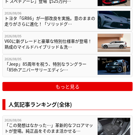
ト スペチアーレ」登場【525万円…
2026/08/06
トヨタ「GR86」が一部改良を実施。意のままの
走りがさらに進化！「ソリッドグ…
2026/08/05
V60に新グレードと豪華な特別仕様車が登場！
熟成のマイルドハイブリッド＆洗…
2026/08/05
「Jeep」85周年を祝う、特別なラングラー
「85thアニバーサリーエディシ…
もっと見る
人気記事ランキング(全体)
2026/08/06
「この発想はなかった…」革新的なフロアマッ
トが登場。純正品をそのまま活かせる…