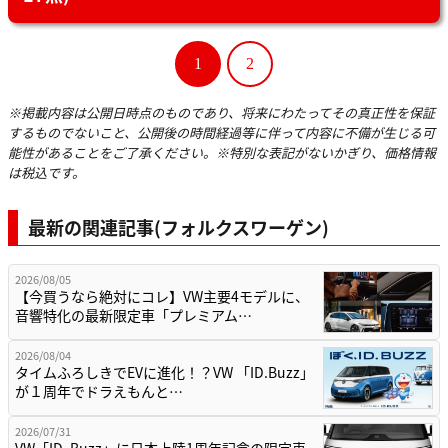
1
2
※掲載内容は公開日時点のものであり、将来にわたってその真正性を保証
するものでないこと、公開後の時間経過等に伴って内容に不備が生じる可
能性があることをご了承ください。※特別な表記がないかぎり、価格情報
は税込です。
最新の関連記事(フォルクスワーゲン)
2026/08/05
【今買うなら絶対にコレ】VW主要4モデルに、
音響特化の最新限定車「プレミアム…
2026/08/04
タイムふろしきでEVに進化！？VW 「ID.Buzz」
が１周年でドラえもんと…
2026/07/31