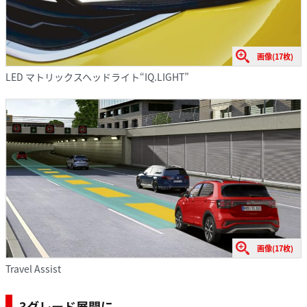
画像(17枚)
LED マトリックスヘッドライト“IQ.LIGHT”
画像(17枚)
Travel Assist
3グレード展開に