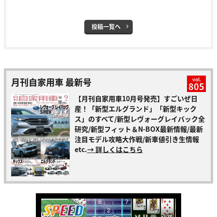
投稿一覧へ
月刊自家用車 最新号
vol.
805
【月刊自家用車10月号発売】すごいぜ日
産！「新型エルグランド」「新型キック
ス」のすべて/新型レヴォーグレイバック全
研究/新型フィット＆N-BOX最新情報/最新
注目モデル攻略大作戦/新車値引き生情報
etc.
→ 詳しくはこちら