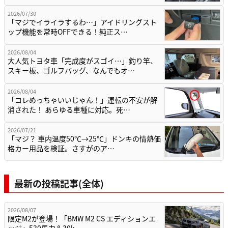
2026/07/30
「マジでイライラするわ…」アイドリングスト
ップ機能を常時OFFできる！純正ス…
2026/08/04
大人気トヨタ車「完成度がスゴイ…」釣り竿、
スキー板、ゴルフバッグ、なんでもオ…
2026/08/04
「コレめっちゃいいじゃん！」運転の不安が解
消された！ あらゆる車種に対応。死…
2026/07/21
「マジ？ 車内温度50℃→25℃」ドンキの情熱価
格カー用品を検証。さすがのア…
最新の投稿記事(全体)
2026/08/07
限定M2が登場！「BMW M2 CS エディションエ
ッジ」530馬力＆30k…