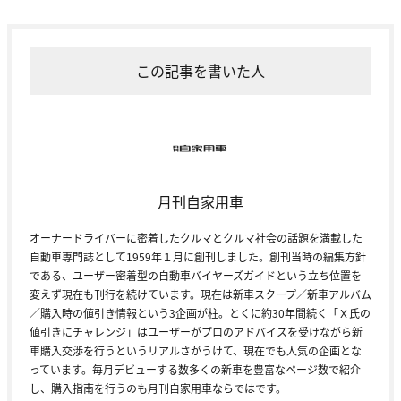
この記事を書いた人
月刊自家用車
オーナードライバーに密着したクルマとクルマ社会の話題を満載した
自動車専門誌として1959年１月に創刊しました。創刊当時の編集方針
である、ユーザー密着型の自動車バイヤーズガイドという立ち位置を
変えず現在も刊行を続けています。現在は新車スクープ／新車アルバム
／購入時の値引き情報という3企画が柱。とくに約30年間続く「Ｘ氏の
値引きにチャレンジ」はユーザーがプロのアドバイスを受けながら新
車購入交渉を行うというリアルさがうけて、現在でも人気の企画とな
っています。毎月デビューする数多くの新車を豊富なページ数で紹介
し、購入指南を行うのも月刊自家用車ならではです。