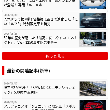
VW「ID. Buzz」に日本上陸1周年記念の限定車
が登場！ 専用ブルー×ホ…
2026/06/30
人気すぎて第2弾！価格据え置きで進化した「黒
いゴルフR」特別限定車を発売
2026/05/26
50年の歴史が磨いた「最高に使いやすいコンパ
クト」。VWポロ50周年記念モデ…
もっと見る
最新の関連記事(新車)
2026/08/07
限定M2が登場！「BMW M2 CS エディションエ
ッジ」530馬力＆30k…
2026/08/07
アルファロメオ「ジュニア」に限定車「スポル