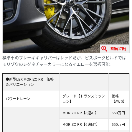
画像(17枚)
標準車のブレーキキャリパーはレッドだが、ビスポークビルドでは
モリゾウのシグネチャーカラーになるイエローを選択可能。
●新型LBX MORIZO RR 価格
＆バリエーション
グレード【トランスミッシ
価格
パワートレーン
ョン】
【AWD】
MORIZO RR【8速AT】
650万円
MORIZO RR【6速MT】
650万円