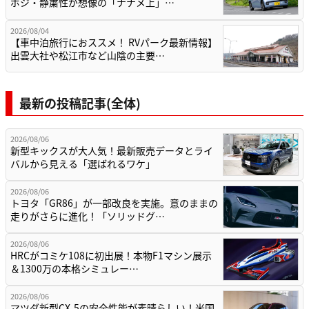
ポジ・静粛性が想像の「ナナメ上」…
2026/08/04
【車中泊旅行におススメ！ RVパーク最新情報】
出雲大社や松江市など山陰の主要…
最新の投稿記事(全体)
2026/08/06
新型キックスが大人気！最新販売データとライ
バルから見える「選ばれるワケ」
2026/08/06
トヨタ「GR86」が一部改良を実施。意のままの
走りがさらに進化！「ソリッドグ…
2026/08/06
HRCがコミケ108に初出展！本物F1マシン展示
＆1300万の本格シミュレー…
2026/08/06
マツダ新型CX-5の安全性能が素晴らしい！米国