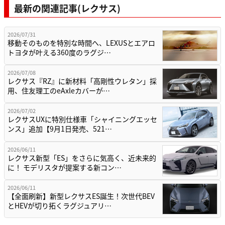
最新の関連記事(レクサス)
2026/07/31
移動そのものを特別な時間へ、LEXUSとエアロ
トヨタが叶える360度のラグジ…
2026/07/08
レクサス『RZ』に新材料「高剛性ウレタン」採
用、住友理工のeAxleカバーが…
2026/07/02
レクサスUXに特別仕様車「シャイニングエッセ
ンス」追加【9月1日発売、521…
2026/06/11
レクサス新型「ES」をさらに気高く、近未来的
に！ モデリスタが提案する新コン…
2026/06/11
【全面刷新】新型レクサスES誕生！次世代BEV
とHEVが切り拓くラグジュアリ…