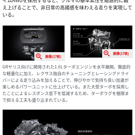
イムAWDを採用するなど、クルマの基本素性を敵底的に鍛
え上げることで、非日常の高揚感を味わえる走りを実現して
いる。
画像(17枚)
画像(17枚)
GRヤリス向けに開発された1.6Lターボエンジンを水平展開。徹底的
な軽量化に加え、レクサス独自のチューニングとレーシングドライ
バーによる走り込みを加えることで、伸びやかで気持ち良い加速が
楽しめるパワーユニットに仕上げている。また大型ターボを採用し
たことによるレスポンス低下を低減するため、ターボラグを極限ま
で抑える工夫も盛り込まれている。