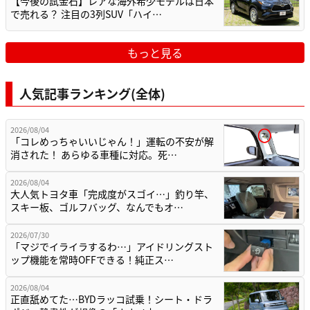
【今後の試金石】レアな海外希少モデルは日本
で売れる？ 注目の3列SUV「ハイ…
もっと見る
人気記事ランキング(全体)
2026/08/04
「コレめっちゃいいじゃん！」運転の不安が解
消された！ あらゆる車種に対応。死…
2026/08/04
大人気トヨタ車「完成度がスゴイ…」釣り竿、
スキー板、ゴルフバッグ、なんでもオ…
2026/07/30
「マジでイライラするわ…」アイドリングスト
ップ機能を常時OFFできる！純正ス…
2026/08/04
正直舐めてた…BYDラッコ試乗！シート・ドラ