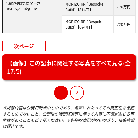
1.6ℓ直列3気筒ターボ
MORIZO RR “Bespoke
720万円
304PS/40.8kg・m
Build”【8速AT】
MORIZO RR “Bespoke
720万円
Build”【6速MT】
次ページ
【画像】この記事に関連する写真をすべて見る(全
17点)
1
2
※掲載内容は公開日時点のものであり、将来にわたってその真正性を保証
するものでないこと、公開後の時間経過等に伴って内容に不備が生じる可
能性があることをご了承ください。※特別な表記がないかぎり、価格情報
は税込です。