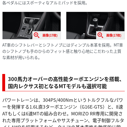
各ペダルにはスポーティなアルミパッドを採用。
画像(17枚)
画像(17枚)
AT車のシフトレバーとシフトノブにはディンプル本革を採用。MT車
のシフトノブも手のひらのフィット感と触り心地にこだわった上質
な素材が用いられる。
300馬力オーバーの高性能ターボエンジンを搭載、
国内レクサス初となるMTモデルも選択可能
パワートレーンは、304PS/400Nmというトルクフルなパワ
ーを発揮する1.6L直3ターボエンジン（G16E-GTS）と、8速
ATもしくは6速MTの組み合わせ。MORIZO RR専用に開発さ
れた専用プラットフォームやサスチューン、電子制御フルタ