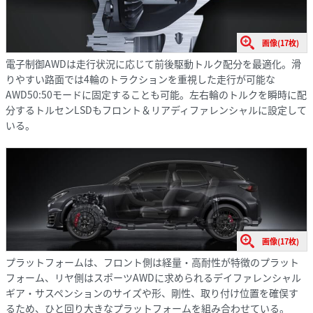
画像(17枚)
電子制御AWDは走行状況に応じて前後駆動トルク配分を最適化。滑
りやすい路面では4輪のトラクションを重視した走行が可能な
AWD50:50モードに固定することも可能。左右輪のトルクを瞬時に配
分するトルセンLSDもフロント＆リアディファレンシャルに設定して
いる。
画像(17枚)
プラットフォームは、フロント側は経量・高耐性が特徴のプラット
フォーム、リヤ側はスポーツAWDに求められるデイファレンシャル
ギア・サスペンションのサイズや形、剛性、取り付け位置を確俣す
るため、ひと回り大きなプラットフォームを組み合わせている。