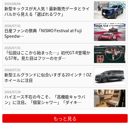
2026/08/06
新型キックスが大人気！最新販売データとライ
バルから見える「選ばれるワケ」
2026/07/31
日産ファンの祭典「NISMO Festival at Fuji
Speedw…
2026/07/31
「伝説はここから始まった…」初代GT-R登場か
ら57年。見た目はフツーのセダ…
2026/07/31
新型エルグランドに似合いすぎる20インチ！OZ
ホイールに注目
2026/07/28
ハイエース不在の今こそ、「高機能キャラバ
ン」に注目。「個室シャワー」「ダイキ…
もっと見る