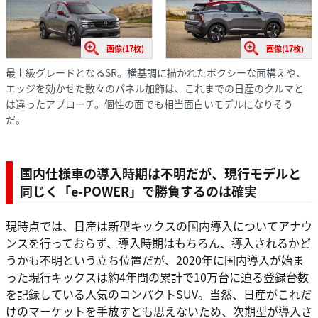
画像(17枚)
画像(17枚)
最上級グレードとなるSR。横基調に描かれたボクシーな面構えや、
エッジを効かせた数々のパネル加飾は、これまでの日産のクルマと
は違ったアプローチ。個性の面でも相当面白いモデルになりそう
だ。
国内仕様車の導入時期は不明だが、現行モデルと
同じく「e-POWER」で勝負するのは確実
現時点では、日産は新型キックスの国内導入についてアナウ
ンスを行っておらず、導入時期はもちろん、導入されるかど
うかも不明という立ち位置だが、2020年に国内導入が始ま
った現行キックスは約4年間の累計で10万台に迫る登録台数
を記録している人気のコンパクトSUV。当然、日産がこれだ
けのマーケットを手放すとも思えないため、次期型が導入さ