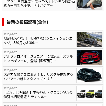
「マジ？ 車内温度50℃→25℃」ドンキの情熱価
格カー用品を検証。さすがのア…
最新の投稿記事(全体)
2026/08/07
限定M2が登場！「BMW M2 CS エディションエ
ッジ」530馬力＆30k…
2026/08/07
アルファロメオ「ジュニア」に限定車「スポル
ト スペチアーレ」登場【525万円…
2026/08/07
大迫力な顔つきに変身！モデリスタが提案する
ハリアーの新カスタマイズとは？
2026/08/07
【2026年8月最新】本格4WD・クロカンSUVの
値引き相場情報！ ランクル…