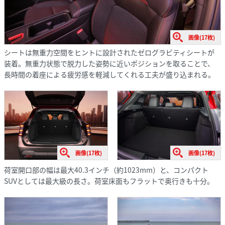
画像(17枚)
シートは無重力空間をヒントに設計されたゼログラビティシートが
装着。無重力状態で脱力した姿勢に近いポジションを取ることで、
長時間の着座による疲労感を軽減してくれる工夫が盛り込まれる。
画像(17枚)
画像(17枚)
荷室開口部の幅は最大40.3インチ（約1023mm）と、コンパクト
SUVとしては最大級の長さ。荷室床面もフラットで奥行きも十分。