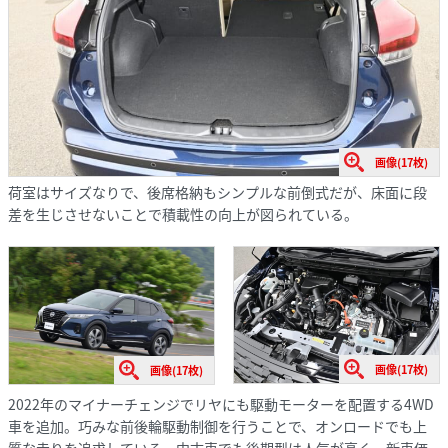
画像(17枚)
荷室はサイズなりで、後席格納もシンプルな前倒式だが、床面に段
差を生じさせないことで積載性の向上が図られている。
画像(17枚)
画像(17枚)
2022年のマイナーチェンジでリヤにも駆動モーターを配置する4WD
車を追加。巧みな前後輪駆動制御を行うことで、オンロードでも上
質な走りを追求している。中古車でも後期型は人気が高く、新車価