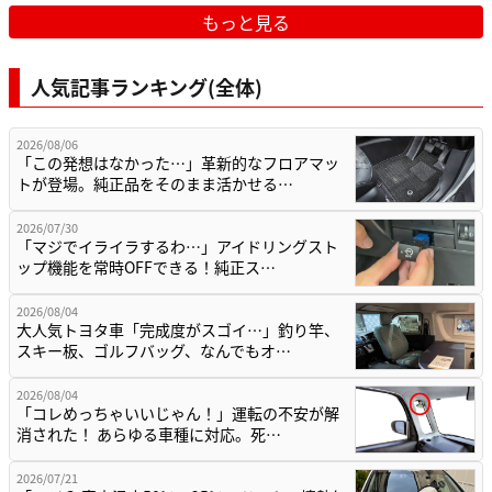
もっと見る
人気記事ランキング(全体)
2026/08/06
「この発想はなかった…」革新的なフロアマッ
トが登場。純正品をそのまま活かせる…
2026/07/30
「マジでイライラするわ…」アイドリングスト
ップ機能を常時OFFできる！純正ス…
2026/08/04
大人気トヨタ車「完成度がスゴイ…」釣り竿、
スキー板、ゴルフバッグ、なんでもオ…
2026/08/04
「コレめっちゃいいじゃん！」運転の不安が解
消された！ あらゆる車種に対応。死…
2026/07/21