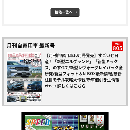
投稿一覧へ
月刊自家用車 最新号
vol.
805
【月刊自家用車10月号発売】すごいぜ日
産！「新型エルグランド」「新型キック
ス」のすべて/新型レヴォーグレイバック全
研究/新型フィット＆N-BOX最新情報/最新
注目モデル攻略大作戦/新車値引き生情報
etc.
→ 詳しくはこちら