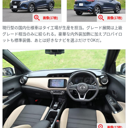
画像(17枚)
画像(17枚)
現行型の国内仕様車はタイ工場が生産を担当。グレード展開は上級
グレード相当のみに絞られる。豪華な内外装加飾に加えプロパイロ
ットも標準装備、あとは好きなナビを選ぶだけでOKだ。
画像(17枚)