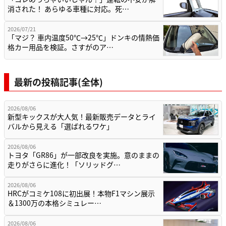
消された！ あらゆる車種に対応。死…
2026/07/21
「マジ？ 車内温度50℃→25℃」ドンキの情熱価
格カー用品を検証。さすがのア…
最新の投稿記事(全体)
2026/08/06
新型キックスが大人気！最新販売データとライ
バルから見える「選ばれるワケ」
2026/08/06
トヨタ「GR86」が一部改良を実施。意のままの
走りがさらに進化！「ソリッドグ…
2026/08/06
HRCがコミケ108に初出展！本物F1マシン展示
＆1300万の本格シミュレー…
2026/08/06