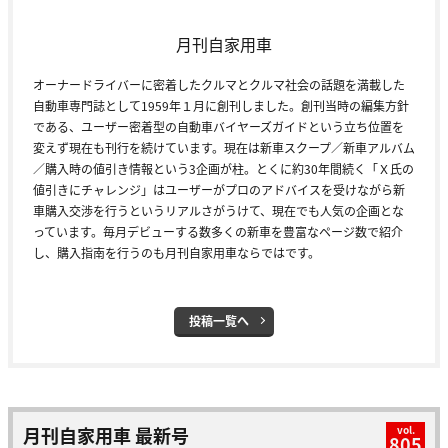
月刊自家用車
オーナードライバーに密着したクルマとクルマ社会の話題を満載した
自動車専門誌として1959年１月に創刊しました。創刊当時の編集方針
である、ユーザー密着型の自動車バイヤーズガイドという立ち位置を
変えず現在も刊行を続けています。現在は新車スクープ／新車アルバム
／購入時の値引き情報という3企画が柱。とくに約30年間続く「Ｘ氏の
値引きにチャレンジ」はユーザーがプロのアドバイスを受けながら新
車購入交渉を行うというリアルさがうけて、現在でも人気の企画とな
っています。毎月デビューする数多くの新車を豊富なページ数で紹介
し、購入指南を行うのも月刊自家用車ならではです。
投稿一覧へ
月刊自家用車 最新号
vol.
805