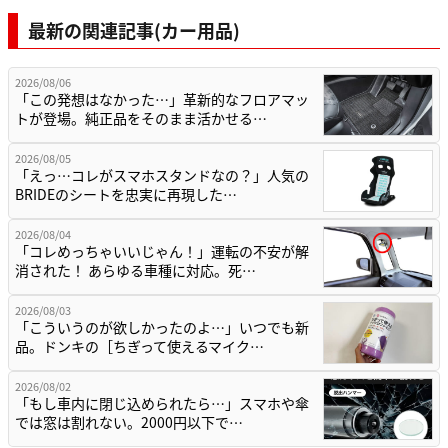
最新の関連記事(カー用品)
2026/08/06
「この発想はなかった…」革新的なフロアマッ
トが登場。純正品をそのまま活かせる…
2026/08/05
「えっ…コレがスマホスタンドなの？」人気の
BRIDEのシートを忠実に再現した…
2026/08/04
「コレめっちゃいいじゃん！」運転の不安が解
消された！ あらゆる車種に対応。死…
2026/08/03
「こういうのが欲しかったのよ…」いつでも新
品。ドンキの［ちぎって使えるマイク…
2026/08/02
「もし車内に閉じ込められたら…」スマホや傘
では窓は割れない。2000円以下で…