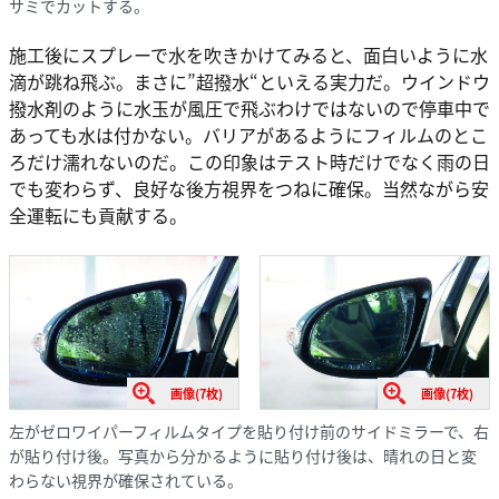
サミでカットする。
施工後にスプレーで水を吹きかけてみると、面白いように水
滴が跳ね飛ぶ。まさに”超撥水“といえる実力だ。ウインドウ
撥水剤のように水玉が風圧で飛ぶわけではないので停車中で
あっても水は付かない。バリアがあるようにフィルムのとこ
ろだけ濡れないのだ。この印象はテスト時だけでなく雨の日
でも変わらず、良好な後方視界をつねに確保。当然ながら安
全運転にも貢献する。
画像(7枚)
画像(7枚)
左がゼロワイパーフィルムタイプを貼り付け前のサイドミラーで、右
が貼り付け後。写真から分かるように貼り付け後は、晴れの日と変
わらない視界が確保されている。