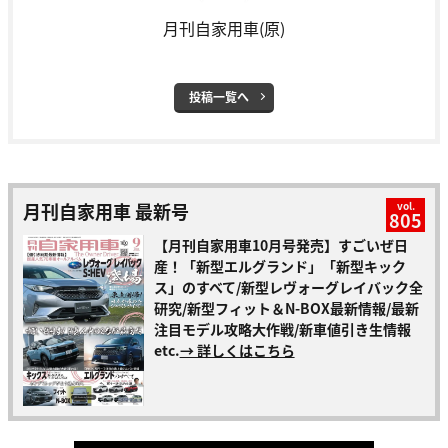
月刊自家用車(原)
投稿一覧へ
月刊自家用車 最新号
vol.
805
【月刊自家用車10月号発売】すごいぜ日
産！「新型エルグランド」「新型キック
ス」のすべて/新型レヴォーグレイバック全
研究/新型フィット＆N-BOX最新情報/最新
注目モデル攻略大作戦/新車値引き生情報
etc.
→ 詳しくはこちら