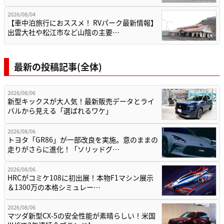
2026/08/04
【車中泊旅行におススメ！ RVパーク最新情報】
出雲大社や松江市など山陰の主要…
最新の投稿記事(全体)
2026/08/06
新型キックスが大人気！最新販売データとライ
バルから見える「選ばれるワケ」
2026/08/06
トヨタ「GR86」が一部改良を実施。意のままの
走りがさらに進化！「ソリッドグ…
2026/08/06
HRCがコミケ108に初出展！本物F1マシン展示
＆1300万の本格シミュレー…
2026/08/06
マツダ新型CX-5の安全性能が素晴らしい！米国