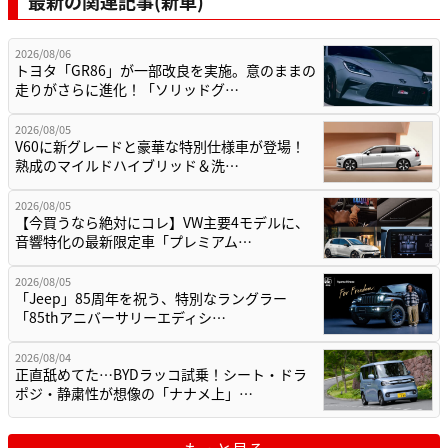
最新の関連記事(新車)
2026/08/06
トヨタ「GR86」が一部改良を実施。意のままの
走りがさらに進化！「ソリッドグ…
2026/08/05
V60に新グレードと豪華な特別仕様車が登場！
熟成のマイルドハイブリッド＆洗…
2026/08/05
【今買うなら絶対にコレ】VW主要4モデルに、
音響特化の最新限定車「プレミアム…
2026/08/05
「Jeep」85周年を祝う、特別なラングラー
「85thアニバーサリーエディシ…
2026/08/04
正直舐めてた…BYDラッコ試乗！シート・ドラ
ポジ・静粛性が想像の「ナナメ上」…