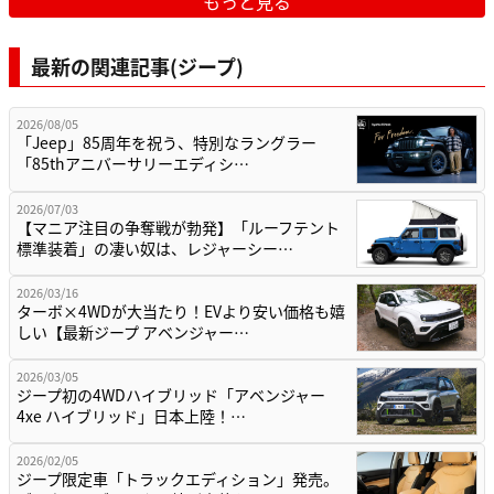
もっと見る
最新の関連記事(ジープ)
2026/08/05
「Jeep」85周年を祝う、特別なラングラー
「85thアニバーサリーエディシ…
2026/07/03
【マニア注目の争奪戦が勃発】「ルーフテント
標準装着」の凄い奴は、レジャーシー…
2026/03/16
ターボ×4WDが大当たり！EVより安い価格も嬉
しい【最新ジープ アベンジャー…
2026/03/05
ジープ初の4WDハイブリッド「アベンジャー
4xe ハイブリッド」日本上陸！…
2026/02/05
ジープ限定車「トラックエディション」発売。