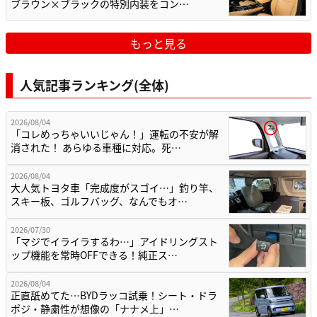
ブラウン×ブラックの特別内装をコン…
もっと見る
人気記事ランキング(全体)
2026/08/04
「コレめっちゃいいじゃん！」運転の不安が解
消された！ あらゆる車種に対応。死…
2026/08/04
大人気トヨタ車「完成度がスゴイ…」釣り竿、
スキー板、ゴルフバッグ、なんでもオ…
2026/07/30
「マジでイライラするわ…」アイドリングスト
ップ機能を常時OFFできる！純正ス…
2026/08/04
正直舐めてた…BYDラッコ試乗！シート・ドラ
ポジ・静粛性が想像の「ナナメ上」…