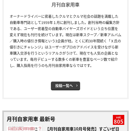
月刊自家用車
オーナードライバーに密着したクルマとクルマ社会の話題を満載した
自動車専門誌として1959年１月に創刊しました。創刊当時の編集方針
である、ユーザー密着型の自動車バイヤーズガイドという立ち位置を
変えず現在も刊行を続けています。現在は新車スクープ／新車アルバム
／購入時の値引き情報という3企画が柱。とくに約30年間続く「Ｘ氏の
値引きにチャレンジ」はユーザーがプロのアドバイスを受けながら新
車購入交渉を行うというリアルさがうけて、現在でも人気の企画とな
っています。毎月デビューする数多くの新車を豊富なページ数で紹介
し、購入指南を行うのも月刊自家用車ならではです。
投稿一覧へ
月刊自家用車 最新号
vol.
805
【月刊自家用車10月号発売】すごいぜ日