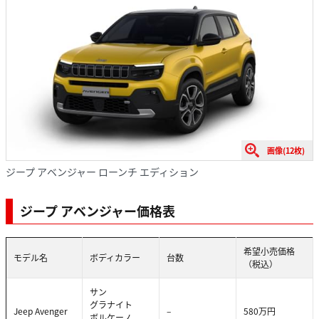
画像(12枚)
ジープ アベンジャー ローンチ エディション
ジープ アベンジャー価格表
希望小売価格
モデル名
ボディカラー
台数
（税込）
サン
グラナイト
Jeep Avenger
–
580万円
ボルケーノ