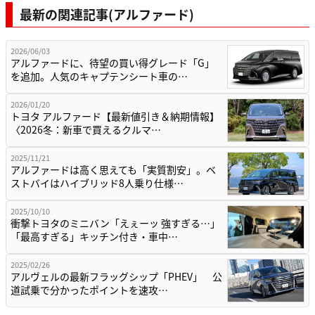
最新の関連記事(アルファード)
2026/06/03
アルファードに、待望の買い得グレード「G」
を追加。人気のキャプテンシート車の…
2026/01/20
トヨタ アルファード【最新値引き＆納期情報】
〈2026冬：新車で買えるクルマ…
2025/11/21
アルファードは高く思えても「実質割安」。ベ
ストバイはハイブリッド8人乗り仕様…
2025/10/10
衝撃トヨタのミニバン「えぇーッ 強すぎる…」
「最高すぎる」キッチン付き・車中…
2025/02/26
アルヴェルの最新フラッグシップ「PHEV」 公
道試乗で分かったポイントを速攻…