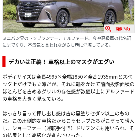
画像(6枚)
ミニバン界のトップランナー、アルファード。今や高級車の代名詞
にまでなり、不景気と言われながらも巷に氾濫している。
デカいは正義！ 車格以上のマスクがエグい
ボディサイズは全長4995×全幅1850×全高1935mmとスペ
ック上だけでも立派だが、それに輪をかけて前面投影面積の
ほとんどを占めるグリルの存在感が数値以上にアルファード
の車格を大きく見せている。
はっきり言って押し出し感は古の黒塗りセダン以上のもの
だ。この圧倒的な車格だからこそセレブたちがこぞって購入
し、ショーファー（運転手付き）ドリブンにも用いられ、そ
の結果として高級化が進んでいった。