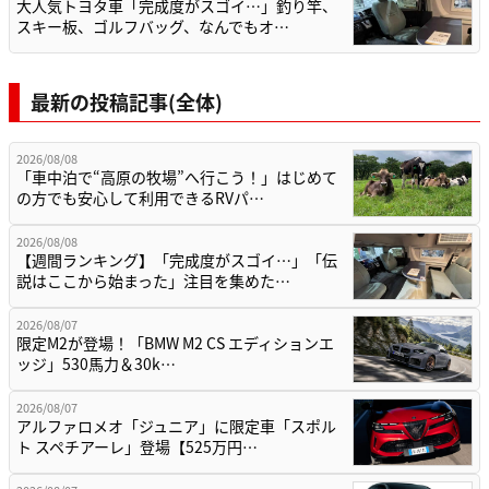
大人気トヨタ車「完成度がスゴイ…」釣り竿、
スキー板、ゴルフバッグ、なんでもオ…
最新の投稿記事(全体)
2026/08/08
「車中泊で“高原の牧場”へ行こう！」はじめて
の方でも安心して利用できるRVパ…
2026/08/08
【週間ランキング】「完成度がスゴイ…」「伝
説はここから始まった」注目を集めた…
2026/08/07
限定M2が登場！「BMW M2 CS エディションエ
ッジ」530馬力＆30k…
2026/08/07
アルファロメオ「ジュニア」に限定車「スポル
ト スペチアーレ」登場【525万円…