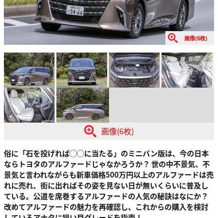
画像(6枚)
画像(6枚)
俗に「石を投げれば◯◯に当たる」のミニバン版は、今の日本
ならトヨタのアルファードじゃなかろうか？ 世の中不景気、不
景気と言われながらも新車価格500万円以上のアルファードは売
れに売れ、街に出ればその姿を見ない日が無いくらいに普及し
ている。公道を席巻するアルファードの人気の秘訣はなにか？
改めてアルファードの魅力を再確認し、これからの購入を検討
しているアナタに狙い目グレードを指南！