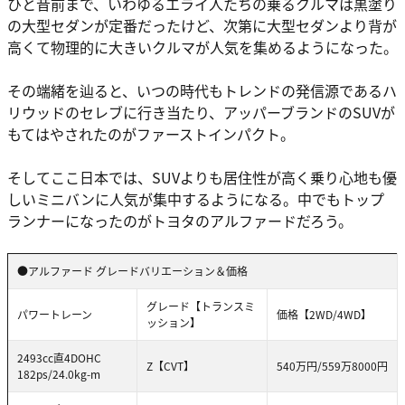
ひと昔前まで、いわゆるエライ人たちの乗るクルマは黒塗り
の大型セダンが定番だったけど、次第に大型セダンより背が
高くて物理的に大きいクルマが人気を集めるようになった。
その端緒を辿ると、いつの時代もトレンドの発信源であるハ
リウッドのセレブに行き当たり、アッパーブランドのSUVが
もてはやされたのがファーストインパクト。
そしてここ日本では、SUVよりも居住性が高く乗り心地も優
しいミニバンに人気が集中するようになる。中でもトップ
ランナーになったのがトヨタのアルファードだろう。
●アルファード グレードバリエーション＆価格
グレード【トランスミ
パワートレーン
価格【2WD/4WD】
ッション】
2493cc直4DOHC
Z【CVT】
540万円/559万8000円
182ps/24.0kg-m