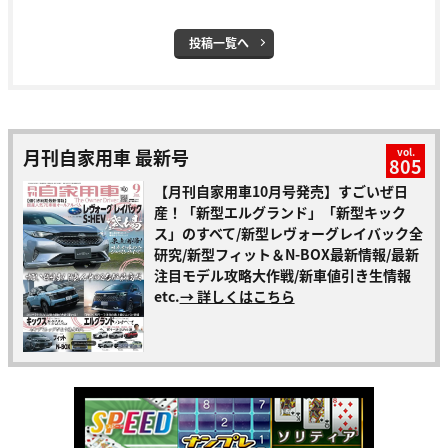
投稿一覧へ
月刊自家用車 最新号
vol.
805
【月刊自家用車10月号発売】すごいぜ日
産！「新型エルグランド」「新型キック
ス」のすべて/新型レヴォーグレイバック全
研究/新型フィット＆N-BOX最新情報/最新
注目モデル攻略大作戦/新車値引き生情報
etc.
→ 詳しくはこちら