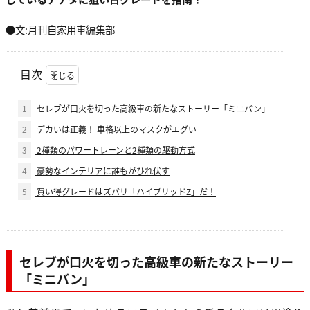
●文:月刊自家用車編集部
目次
1
セレブが口火を切った高級車の新たなストーリー「ミニバン」
2
デカいは正義！ 車格以上のマスクがエグい
3
2種類のパワートレーンと2種類の駆動方式
4
豪勢なインテリアに誰もがひれ伏す
5
買い得グレードはズバリ「ハイブリッドZ」だ！
セレブが口火を切った高級車の新たなストーリー
「ミニバン」