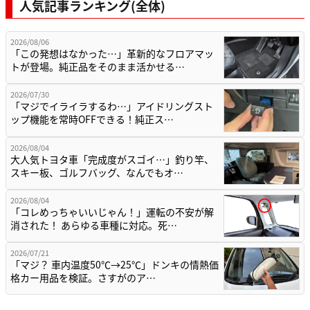
人気記事ランキング(全体)
2026/08/06
「この発想はなかった…」革新的なフロアマッ
トが登場。純正品をそのまま活かせる…
2026/07/30
「マジでイライラするわ…」アイドリングスト
ップ機能を常時OFFできる！純正ス…
2026/08/04
大人気トヨタ車「完成度がスゴイ…」釣り竿、
スキー板、ゴルフバッグ、なんでもオ…
2026/08/04
「コレめっちゃいいじゃん！」運転の不安が解
消された！ あらゆる車種に対応。死…
2026/07/21
「マジ？ 車内温度50℃→25℃」ドンキの情熱価
格カー用品を検証。さすがのア…