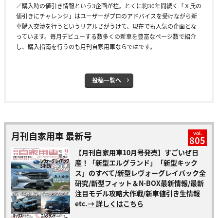
／購入時の値引き情報という3企画が柱。とくに約30年間続く「Ｘ氏の
値引きにチャレンジ」はユーザーがプロのアドバイスを受けながら新
車購入交渉を行うというリアルさがうけて、現在でも人気の企画とな
っています。毎月デビューする数多くの新車を豊富なページ数で紹介
し、購入指南を行うのも月刊自家用車ならではです。
投稿一覧へ
月刊自家用車 最新号
vol.
805
【月刊自家用車10月号発売】すごいぜ日
産！「新型エルグランド」「新型キック
ス」のすべて/新型レヴォーグレイバック全
研究/新型フィット＆N-BOX最新情報/最新
注目モデル攻略大作戦/新車値引き生情報
etc.
→ 詳しくはこちら