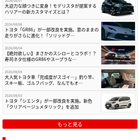
2026/08/07
大迫力な顔つきに変身！モデリスタが提案する
ハリアーの新カスタマイズとは？
2026/08/06
トヨタ「GR86」が一部改良を実施。意のままの
走りがさらに進化！「ソリッドグ…
2026/08/04
【絶対欲しい】まさかのスシローとコラボ！？
寿司ネタ仕様のGR86やスープラな…
2026/08/04
大人気トヨタ車「完成度がスゴイ…」釣り竿、
スキー板、ゴルフバッグ、なんでもオ…
2026/08/03
トヨタ「シエンタ」が一部改良を実施。新色
「クリアベージュメタリック」を追加
もっと見る