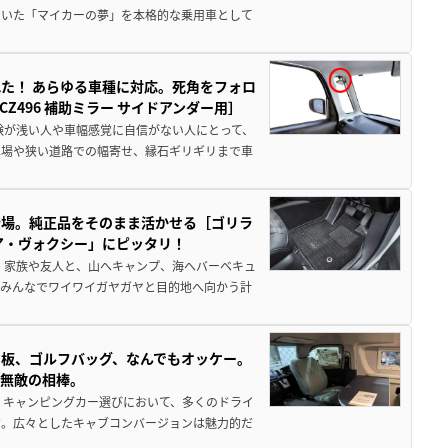
ていた「マイカーの夢」を本格的な乗用車として
た！ あらゆる車種に対応。死角をフォロ
496 補助ミラー サイドアンダー用］
験が浅い人や車幅感覚に自信がない人にとって、
車場や狭い道路での幅寄せ、縁石ギリギリまで車
登場。純正品をそのまま活かせる［ゴリラ
ア・ヴォクシー」にピッタリ！
 家族や友人と、山へキャンプ、海へバーベキュ
でみんなでワイワイガヤガヤと目的地へ向かう計
板、ゴルフバッグ、なんでもオッケー。
、無敵の相棒。
 キャンピングカー選びにおいて、多くのドライ
だ。広々としたキャブコンバージョンは魅力的だ