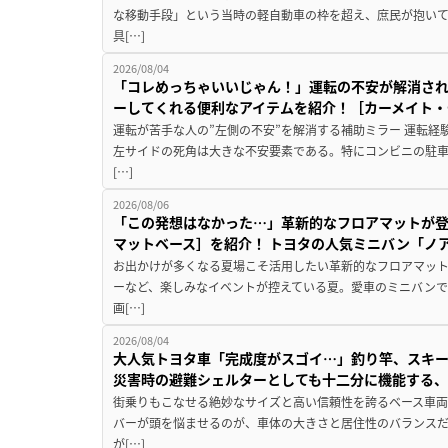
な移動手段」という当時の軽自動車の枠を超え、庶民が抱い
具[…]
2026/08/04
「コレめっちゃいいじゃん！」運転の不安が解消され
ーしてくれる便利なアイテムを紹介！［カーメイト・CZ
運転が苦手な人の”左側の不安”を解消する補助ミラー 運転経
左サイドの死角は大きな不安要素である。特にコンビニの駐
[…]
2026/08/06
「この発想はなかった…」革新的なフロアマットが
マットベース］を紹介！ トヨタの人気ミニバン「ノ
お出かけが多くなる夏場こそ活用したい革新的なフロアマット
ーなど、楽しみなイベントが控えている夏。愛車のミニバン
画[…]
2026/08/04
大人気トヨタ車「完成度がスゴイ…」釣り竿、スキー
災害時の避難シェルターとしても十二分に機能する
街乗りもこなせる絶妙なサイズと高い信頼性を誇るベース車両
バーが頭を悩ませるのが、車体の大きさと居住性のバランス
が[…]