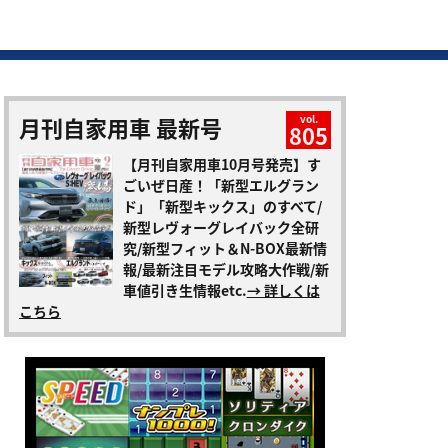
月刊自家用車 最新号
vol.
805
【月刊自家用車10月号発売】す
ごいぜ日産！「新型エルグラン
ド」「新型キックス」のすべて/
新型レヴォーグレイバック全研
究/新型フィット＆N-BOX最新情
報/最新注目モデル攻略大作戦/新
車値引き生情報etc.
→ 詳しくは
こちら