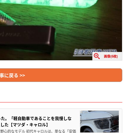
画像(6枚)
事に戻る >>
った。「軽自動車であることを我慢しな
生した【マツダ・キャロル】
野心的なモデル 初代キャロルは、単なる「安価