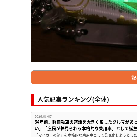
記
人気記事ランキング(全体)
2026/08/07
64年前、軽自動車の常識を大きく覆したクルマがあ
い」「庶民が夢見られる本格的な乗用車」として誕
「マイカーの夢」を本格的な乗用車として具現化しようとした