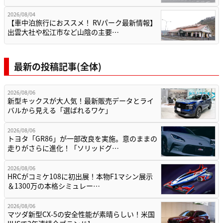
2026/08/04
【車中泊旅行におススメ！ RVパーク最新情報】
出雲大社や松江市など山陰の主要…
最新の投稿記事(全体)
2026/08/06
新型キックスが大人気！最新販売データとライ
バルから見える「選ばれるワケ」
2026/08/06
トヨタ「GR86」が一部改良を実施。意のままの
走りがさらに進化！「ソリッドグ…
2026/08/06
HRCがコミケ108に初出展！本物F1マシン展示
＆1300万の本格シミュレー…
2026/08/06
マツダ新型CX-5の安全性能が素晴らしい！米国