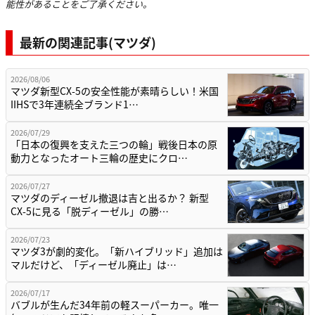
能性があることをご了承ください。
最新の関連記事(マツダ)
2026/08/06
マツダ新型CX-5の安全性能が素晴らしい！米国
IIHSで3年連続全ブランド1…
2026/07/29
「日本の復興を支えた三つの輪」戦後日本の原
動力となったオート三輪の歴史にクロ…
2026/07/27
マツダのディーゼル撤退は吉と出るか？ 新型
CX-5に見る「脱ディーゼル」の勝…
2026/07/23
マツダ3が劇的変化。「新ハイブリッド」追加は
マルだけど、「ディーゼル廃止」は…
2026/07/17
バブルが生んだ34年前の軽スーパーカー。唯一