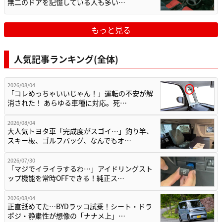
無二のドアを記憶している人も多い…
もっと見る
人気記事ランキング(全体)
2026/08/04
「コレめっちゃいいじゃん！」運転の不安が解
消された！ あらゆる車種に対応。死…
2026/08/04
大人気トヨタ車「完成度がスゴイ…」釣り竿、
スキー板、ゴルフバッグ、なんでもオ…
2026/07/30
「マジでイライラするわ…」アイドリングスト
ップ機能を常時OFFできる！純正ス…
2026/08/04
正直舐めてた…BYDラッコ試乗！シート・ドラ
ポジ・静粛性が想像の「ナナメ上」…