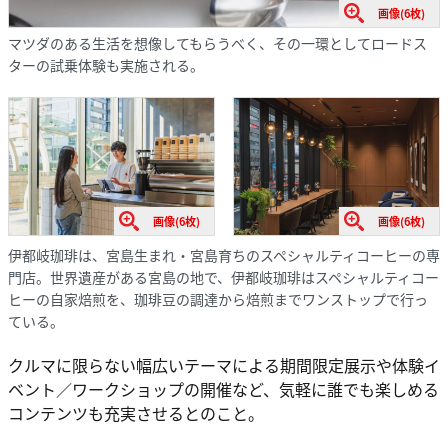
画像(6枚)
マツダのある生活を想像してもらうべく、その一環としてロードス
ターの試乗体験も実施される。
画像(6枚)
画像(6枚)
伊都岐珈琲は、宮島生まれ・宮島育ちのスペシャルティコーヒーの専
門店。世界遺産がある宮島の地で、伊都岐珈琲はスペシャルティコー
ヒーの自家焙煎を、珈琲豆の調達から焙煎までワンストップで行っ
ている。
クルマに限らない幅広いテーマによる期間限定展示や体験イ
ベント／ワークショップの開催など、気軽に誰でも楽しめる
コンテンツも充実させるとのこと。