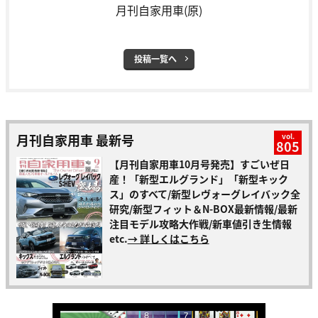
月刊自家用車(原)
投稿一覧へ
月刊自家用車 最新号
vol.
805
【月刊自家用車10月号発売】すごいぜ日
産！「新型エルグランド」「新型キック
ス」のすべて/新型レヴォーグレイバック全
研究/新型フィット＆N-BOX最新情報/最新
注目モデル攻略大作戦/新車値引き生情報
etc.
→ 詳しくはこちら