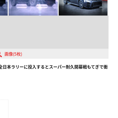
画像(5枚)
中に全日本ラリーに投入するとスーパー耐久開幕戦もてぎで衝