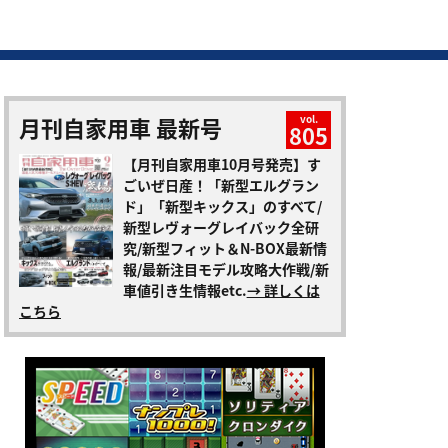
月刊自家用車 最新号
vol.
805
【月刊自家用車10月号発売】す
ごいぜ日産！「新型エルグラン
ド」「新型キックス」のすべて/
新型レヴォーグレイバック全研
究/新型フィット＆N-BOX最新情
報/最新注目モデル攻略大作戦/新
車値引き生情報etc.
→ 詳しくは
こちら