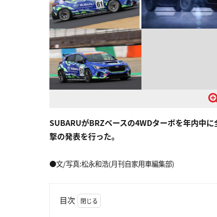
SUBARUがBRZベースの4WDターボを年内
撃の発表を行った。
●文/写真:松永和浩(月刊自家用車編集部)
目次