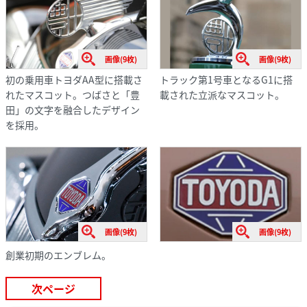
画像(9枚)
画像(9枚)
初の乗用車トヨダAA型に搭載さ
トラック第1号車となるG1に搭
れたマスコット。つばさと「豊
載された立派なマスコット。
田」の文字を融合したデザイン
を採用。
画像(9枚)
画像(9枚)
創業初期のエンブレム。
次ページ