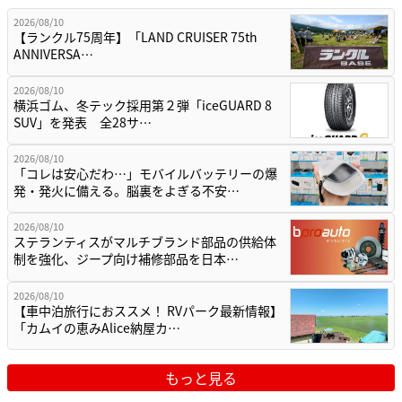
2026/08/10
【ランクル75周年】「LAND CRUISER 75th
ANNIVERSA…
2026/08/10
横浜ゴム、冬テック採用第２弾「iceGUARD 8
SUV」を発表 全28サ…
2026/08/10
「コレは安心だわ…」モバイルバッテリーの爆
発・発火に備える。脳裏をよぎる不安…
2026/08/10
ステランティスがマルチブランド部品の供給体
制を強化、ジープ向け補修部品を日本…
2026/08/10
【車中泊旅行におススメ！ RVパーク最新情報】
「カムイの恵みAlice納屋カ…
もっと見る