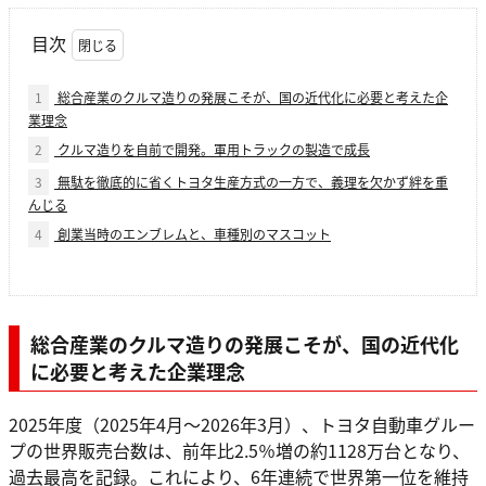
目次
1
総合産業のクルマ造りの発展こそが、国の近代化に必要と考えた企
業理念
2
クルマ造りを自前で開発。軍用トラックの製造で成長
3
無駄を徹底的に省くトヨタ生産方式の一方で、義理を欠かず絆を重
んじる
4
創業当時のエンブレムと、車種別のマスコット
総合産業のクルマ造りの発展こそが、国の近代化
に必要と考えた企業理念
2025年度（2025年4月〜2026年3月）、トヨタ自動車グルー
プの世界販売台数は、前年比2.5％増の約1128万台となり、
過去最高を記録。これにより、6年連続で世界第一位を維持