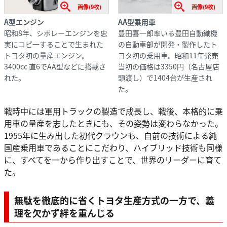
画像(9枚)
画像(9枚)
A型エンジン
AA型乗用車
昭和8年、シボレーエンジンを忠
豊田喜一郎率いる豊田自動織機
実にコピ一することで生まれた
の自動車部が開発・製作したト
トヨタ初の量産エンジン。
ヨタ初の乗用車。昭和11年発売
3400cc 直6でAA型などに搭載さ
当初の価格は3350円（名古屋店
れた。
頭渡し）で1404台が生産され
た。
戦時中には軍用トラックの製造で成長し、戦後、本格的に乗
用車の量産を志したときにも、その姿勢は変わらなかった。
1955年に生み出した初代クラウンも、自前の技術による純
国産乗用車であることにこだわり、ハイブリッド技術も同様
に、すべてを一から作り出すことで、世界のリーダーに育て
た。
無駄を徹底的に省くトヨタ生産方式の一方で、義
理を欠かず絆を重んじる