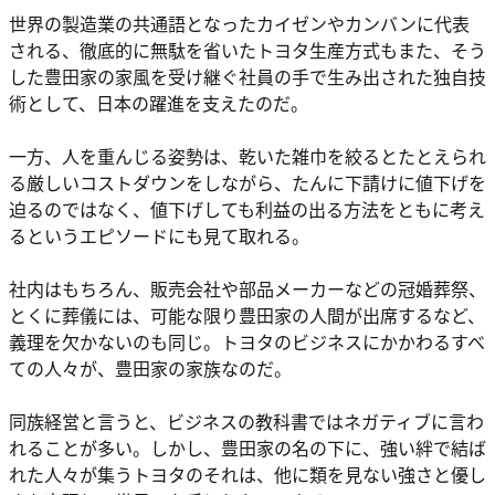
世界の製造業の共通語となったカイゼンやカンバンに代表
される、徹底的に無駄を省いたトヨタ生産方式もまた、そう
した豊田家の家風を受け継ぐ社員の手で生み出された独自技
術として、日本の躍進を支えたのだ。
一方、人を重んじる姿勢は、乾いた雑巾を絞るとたとえられ
る厳しいコストダウンをしながら、たんに下請けに値下げを
迫るのではなく、値下げしても利益の出る方法をともに考え
るというエピソードにも見て取れる。
社内はもちろん、販売会社や部品メーカーなどの冠婚葬祭、
とくに葬儀には、可能な限り豊田家の人間が出席するなど、
義理を欠かないのも同じ。トヨタのビジネスにかかわるすべ
ての人々が、豊田家の家族なのだ。
同族経営と言うと、ビジネスの教科書ではネガティブに言わ
れることが多い。しかし、豊田家の名の下に、強い絆で結ば
れた人々が集うトヨタのそれは、他に類を見ない強さと優し