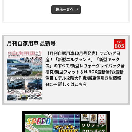
投稿一覧へ
月刊自家用車 最新号
vol.
805
【月刊自家用車10月号発売】すごいぜ日
産！「新型エルグランド」「新型キック
ス」のすべて/新型レヴォーグレイバック全
研究/新型フィット＆N-BOX最新情報/最新
注目モデル攻略大作戦/新車値引き生情報
etc.
→ 詳しくはこちら