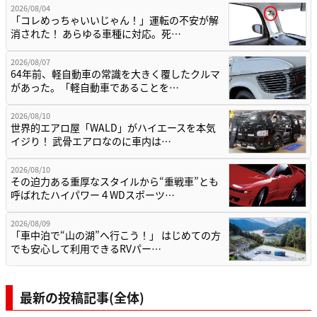
2026/08/04
「コレめっちゃいいじゃん！」運転の不安が解
消された！ あらゆる車種に対応。死…
2026/08/07
64年前、軽自動車の常識を大きく覆したクルマ
があった。「軽自動車であることを…
2026/08/10
世界的エアロ屋「WALD」がハイエースを本気
イジり！ 武骨エアロなのに車内は…
2026/08/10
その迫力ある重厚なスタイルから“重戦車”とも
呼ばれたハイパワー４WDスポーツ…
2026/08/09
「車中泊で“山の湖”へ行こう！」 はじめての方
でも安心して利用できるRVパー…
最新の投稿記事(全体)