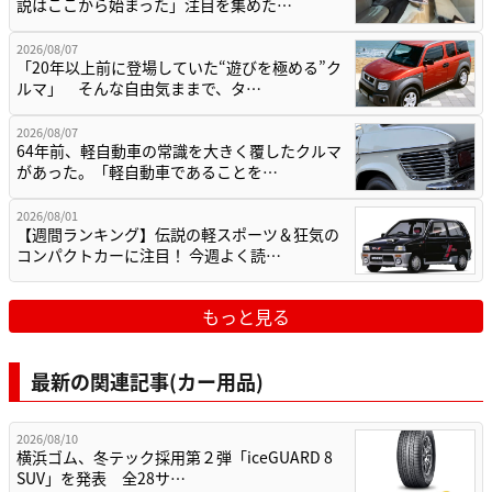
説はここから始まった」注目を集めた…
2026/08/07
「20年以上前に登場していた“遊びを極める”ク
ルマ」 そんな自由気ままで、タ…
2026/08/07
64年前、軽自動車の常識を大きく覆したクルマ
があった。「軽自動車であることを…
2026/08/01
【週間ランキング】伝説の軽スポーツ＆狂気の
コンパクトカーに注目！ 今週よく読…
もっと見る
最新の関連記事(カー用品)
2026/08/10
横浜ゴム、冬テック採用第２弾「iceGUARD 8
SUV」を発表 全28サ…