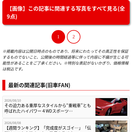
【画像】この記事に関連する写真をすべて見る(全
9点)
1
2
※掲載内容は公開日時点のものであり、将来にわたってその真正性を保証
するものでないこと、公開後の時間経過等に伴って内容に不備が生じる可
能性があることをご了承ください。※特別な表記がないかぎり、価格情報
は税込です。
最新の関連記事(旧車FAN)
2026/08/10
その迫力ある重厚なスタイルから“重戦車”とも
呼ばれたハイパワー４WDスポーツ…
2026/08/08
【週間ランキング】「完成度がスゴイ…」「伝