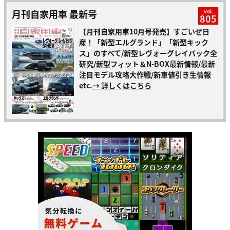
月刊自家用車 最新号
vol.
805
【月刊自家用車10月号発売】すごいぜ日
産！「新型エルグランド」「新型キック
ス」のすべて/新型レヴォーグレイバック全
研究/新型フィット＆N-BOX最新情報/最新
注目モデル攻略大作戦/新車値引き生情報
etc.
→ 詳しくはこちら