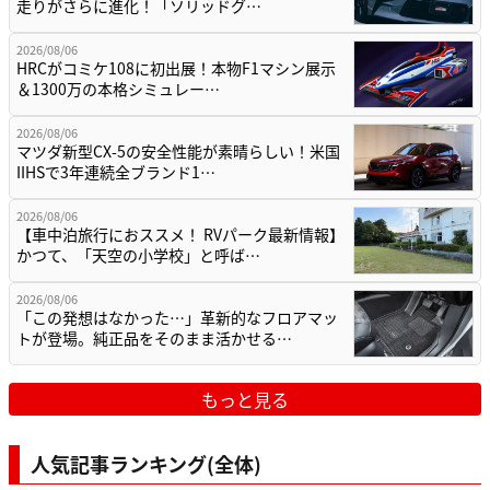
走りがさらに進化！「ソリッドグ…
2026/08/06
HRCがコミケ108に初出展！本物F1マシン展示
＆1300万の本格シミュレー…
2026/08/06
マツダ新型CX-5の安全性能が素晴らしい！米国
IIHSで3年連続全ブランド1…
2026/08/06
【車中泊旅行におススメ！ RVパーク最新情報】
かつて、「天空の小学校」と呼ば…
2026/08/06
「この発想はなかった…」革新的なフロアマッ
トが登場。純正品をそのまま活かせる…
もっと見る
人気記事ランキング(全体)