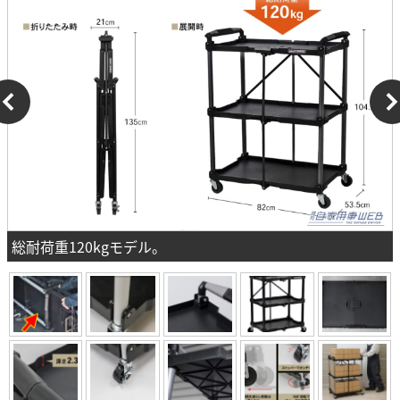
総耐荷重120kgモデル。