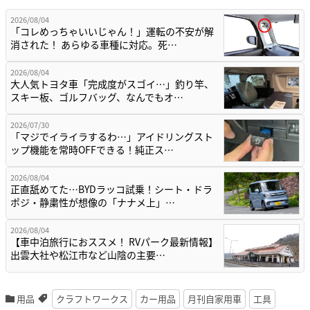
2026/08/04
「コレめっちゃいいじゃん！」運転の不安が解
消された！ あらゆる車種に対応。死…
2026/08/04
大人気トヨタ車「完成度がスゴイ…」釣り竿、
スキー板、ゴルフバッグ、なんでもオ…
2026/07/30
「マジでイライラするわ…」アイドリングスト
ップ機能を常時OFFできる！純正ス…
2026/08/04
正直舐めてた…BYDラッコ試乗！シート・ドラ
ポジ・静粛性が想像の「ナナメ上」…
2026/08/04
【車中泊旅行におススメ！ RVパーク最新情報】
出雲大社や松江市など山陰の主要…
用品
クラフトワークス
カー用品
月刊自家用車
工具