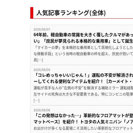
人気記事ランキング(全体)
2026/08/07
64年前、軽自動車の常識を大きく覆したクルマがあ
い」「庶民が夢見られる本格的な乗用車」として誕
「マイカーの夢」を本格的な乗用車として具現化しようとした
な移動手段」という当時の軽自動車の枠を超え、庶民が抱い
具[…]
2026/08/04
「コレめっちゃいいじゃん！」運転の不安が解消され
ーしてくれる便利なアイテムを紹介！［カーメイト・CZ
運転が苦手な人の”左側の不安”を解消する補助ミラー 運転経
左サイドの死角は大きな不安要素である。特にコンビニの駐
[…]
2026/08/06
「この発想はなかった…」革新的なフロアマットが
マットベース］を紹介！ トヨタの人気ミニバン「ノ
お出かけが多くなる夏場こそ活用したい革新的なフロアマット