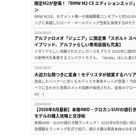
限定M2が登場！「BMW M2 CS エディションエッジ
ン
BMW M2は、セグメント唯一の後輪駆動コンセプトと約50:
ングと卓越したロード・ホールディング性能を実現するMモデル。BMW 
2026/08/07
アルファロメオ「ジュニア」に限定車「スポルト スペ
イブリッド、アルファらしい専用装備も充実】
イタリアらしい洗練されたエレガンスをプラス 2025年に国内
の新時代を象徴するコンパクトモデル。「Ibrida」は1.2L直3
2026/08/07
大迫力な顔つきに変身！モデリスタが提案するハリ
改良したハリアーに早くもモデリスタ専用キットが登場！ 今
ーマに合わせた漆黒のメッキ加飾が採用された。従来のクロ
の[…]
2026/08/07
【2026年8月最新】本格4WD・クロカンSUVの値
モデルの購入攻略と交渉術
本格4WD・SUVの値引き額ランキング！ 2026年8月の狙い目
目標額をランキング形式で紹介。値引き額は車両本体のみを対