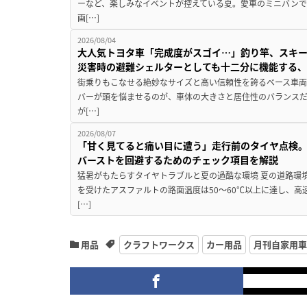
ーなど、楽しみなイベントが控えている夏。愛車のミニバン
画[…]
2026/08/04
大人気トヨタ車「完成度がスゴイ…」釣り竿、スキー
災害時の避難シェルターとしても十二分に機能する
街乗りもこなせる絶妙なサイズと高い信頼性を誇るベース車両
バーが頭を悩ませるのが、車体の大きさと居住性のバランス
が[…]
2026/08/07
「甘く見てると痛い目に遭う」走行前のタイヤ点検。
バーストを回避するためのチェック項目を解説
猛暑がもたらすタイヤトラブルと夏の過酷な環境 夏の道路環
を受けたアスファルトの路面温度は50〜60℃以上に達し、
[…]
用品
クラフトワークス
カー用品
月刊自家用車