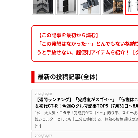
【この記事を最初から読む】
「この発想はなかった…」とんでもない格納
うと手放せない、超便利アイテムを紹介！［
最新の投稿記事(全体)
2026/08/08
【週間ランキング】「完成度がスゴイ…」「伝説は
＆初代GT-R！今週のクルマ記事TOP5（7月31日〜8
1位 大人気トヨタ車「完成度がスゴイ…」釣り竿、スキー板
難シェルターとしても十二分に機能する、無敵の相棒 趣味の
[…]
2026/08/07