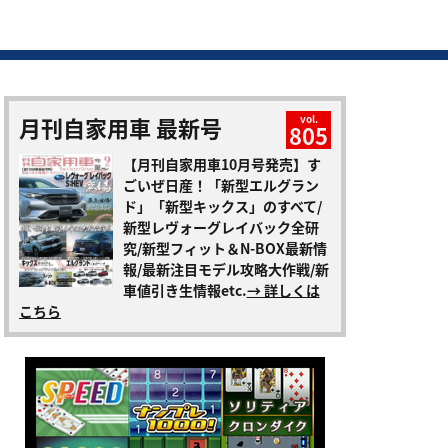
月刊自家用車 最新号
vol.
805
【月刊自家用車10月号発売】す
ごいぜ日産！「新型エルグラン
ド」「新型キックス」のすべて/
新型レヴォーグレイバック全研
究/新型フィット＆N-BOX最新情
報/最新注目モデル攻略大作戦/新
車値引き生情報etc.
→ 詳しくは
こちら