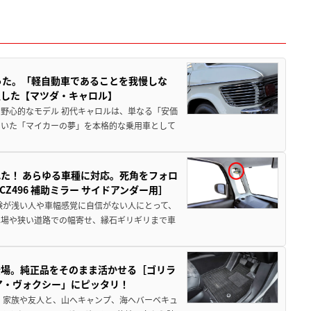
った。「軽自動車であることを我慢しな
生した【マツダ・キャロル】
野心的なモデル 初代キャロルは、単なる「安価
ていた「マイカーの夢」を本格的な乗用車として
た！ あらゆる車種に対応。死角をフォロ
496 補助ミラー サイドアンダー用］
験が浅い人や車幅感覚に自信がない人にとって、
車場や狭い道路での幅寄せ、縁石ギリギリまで車
登場。純正品をそのまま活かせる［ゴリラ
ア・ヴォクシー」にピッタリ！
 家族や友人と、山へキャンプ、海へバーベキュ