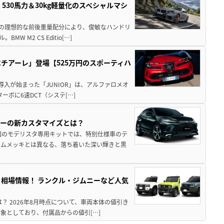
」530馬力＆30kg軽量化のスペシャルマシ
50の理想的な前後重量配分により、俊敏なハンドリ
M2 CS Editio[…]
チアーレ」登場【525万円のスポーティハ
導入が始まった「JUNIOR」は、アルファロメオ
ターボに6速DCT（システ[…]
アーの新カスタマイズとは？
回のモデリスタ専用キットでは、特別仕様車のテ
ームメッキとは異なる、落ち着いた深い輝きと黒
引き相場情報！ ランクル・ジムニーなど人気
は？ 2026年8月時点について、車両本体の値引き
象としており、付属品からの値引[…]