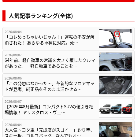
人気記事ランキング(全体)
2026/08/04
「コレめっちゃいいじゃん！」運転の不安が解
消された！ あらゆる車種に対応。死…
2026/08/07
64年前、軽自動車の常識を大きく覆したクルマ
があった。「軽自動車であることを…
2026/08/06
「この発想はなかった…」革新的なフロアマッ
トが登場。純正品をそのまま活かせる…
2026/08/07
【2026年8月最新】コンパクトSUVの値引き相
場情報！ ヤリスクロス・ヴェ…
2026/08/04
大人気トヨタ車「完成度がスゴイ…」釣り竿、
スキー板、ゴルフバッグ、なんでもオ…