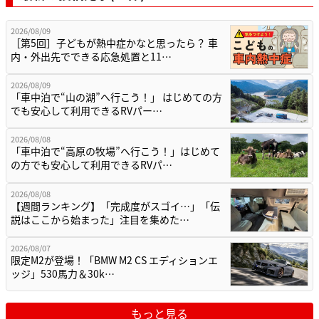
2026/08/09
［第5回］子どもが熱中症かなと思ったら？ 車
内・外出先でできる応急処置と11…
2026/08/09
「車中泊で“山の湖”へ行こう！」 はじめての方
でも安心して利用できるRVパー…
2026/08/08
「車中泊で“高原の牧場”へ行こう！」はじめて
の方でも安心して利用できるRVパ…
2026/08/08
【週間ランキング】「完成度がスゴイ…」「伝
説はここから始まった」注目を集めた…
2026/08/07
限定M2が登場！「BMW M2 CS エディションエ
ッジ」530馬力＆30k…
もっと見る