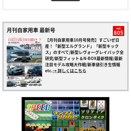
月刊自家用車 最新号
vol.
805
【月刊自家用車10月号発売】すごいぜ日
産！「新型エルグランド」「新型キック
ス」のすべて/新型レヴォーグレイバック全
研究/新型フィット＆N-BOX最新情報/最新
注目モデル攻略大作戦/新車値引き生情報
etc.
→ 詳しくはこちら