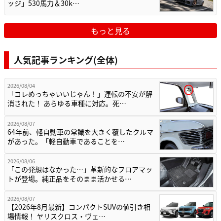
ッジ」530馬力＆30k…
もっと見る
人気記事ランキング(全体)
2026/08/04
「コレめっちゃいいじゃん！」運転の不安が解
消された！ あらゆる車種に対応。死…
2026/08/07
64年前、軽自動車の常識を大きく覆したクルマ
があった。「軽自動車であることを…
2026/08/06
「この発想はなかった…」革新的なフロアマッ
トが登場。純正品をそのまま活かせる…
2026/08/07
【2026年8月最新】コンパクトSUVの値引き相
場情報！ ヤリスクロス・ヴェ…