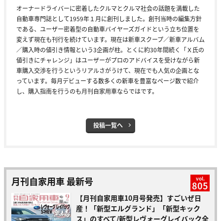
オーナードライバーに密着したクルマとクルマ社会の話題を満載した
自動車専門誌として1959年１月に創刊しました。創刊当時の編集方針
である、ユーザー密着型の自動車バイヤーズガイドという立ち位置を
変えず現在も刊行を続けています。現在は新車スクープ／新車アルバム
／購入時の値引き情報という3企画が柱。とくに約30年間続く「Ｘ氏の
値引きにチャレンジ」はユーザーがプロのアドバイスを受けながら新
車購入交渉を行うというリアルさがうけて、現在でも人気の企画とな
っています。毎月デビューする数多くの新車を豊富なページ数で紹介
し、購入指南を行うのも月刊自家用車ならではです。
投稿一覧へ
月刊自家用車 最新号
vol.
805
【月刊自家用車10月号発売】すごいぜ日
産！「新型エルグランド」「新型キック
ス」のすべて/新型レヴォーグレイバック全