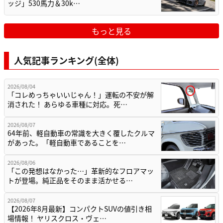
ッジ」530馬力＆30k…
もっと見る
人気記事ランキング(全体)
2026/08/04
「コレめっちゃいいじゃん！」運転の不安が解
消された！ あらゆる車種に対応。死…
2026/08/07
64年前、軽自動車の常識を大きく覆したクルマ
があった。「軽自動車であることを…
2026/08/06
「この発想はなかった…」革新的なフロアマッ
トが登場。純正品をそのまま活かせる…
2026/08/07
【2026年8月最新】コンパクトSUVの値引き相
場情報！ ヤリスクロス・ヴェ…