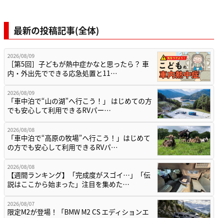
最新の投稿記事(全体)
2026/08/09
［第5回］子どもが熱中症かなと思ったら？ 車
内・外出先でできる応急処置と11…
2026/08/09
「車中泊で“山の湖”へ行こう！」 はじめての方
でも安心して利用できるRVパー…
2026/08/08
「車中泊で“高原の牧場”へ行こう！」はじめて
の方でも安心して利用できるRVパ…
2026/08/08
【週間ランキング】「完成度がスゴイ…」「伝
説はここから始まった」注目を集めた…
2026/08/07
限定M2が登場！「BMW M2 CS エディションエ