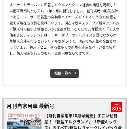
オーナードライバーに密着したクルマとクルマ社会の話題を満載した
自動車専門誌として1959年１月に創刊しました。創刊当時の編集方針
である、ユーザー密着型の自動車バイヤーズガイドという立ち位置を
変えず現在も刊行を続けています。現在は新車スクープ／新車アルバム
／購入時の値引き情報という3企画が柱。とくに約30年間続く「Ｘ氏の
値引きにチャレンジ」はユーザーがプロのアドバイスを受けながら新
車購入交渉を行うというリアルさがうけて、現在でも人気の企画とな
っています。毎月デビューする数多くの新車を豊富なページ数で紹介
し、購入指南を行うのも月刊自家用車ならではです。
投稿一覧へ
月刊自家用車 最新号
vol.
805
【月刊自家用車10月号発売】すごいぜ日
産！「新型エルグランド」「新型キック
ス」のすべて/新型レヴォーグレイバック全