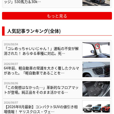
ッジ」530馬力＆30k…
もっと見る
人気記事ランキング(全体)
2026/08/04
「コレめっちゃいいじゃん！」運転の不安が解
消された！ あらゆる車種に対応。死…
2026/08/07
64年前、軽自動車の常識を大きく覆したクルマ
があった。「軽自動車であることを…
2026/08/06
「この発想はなかった…」革新的なフロアマッ
トが登場。純正品をそのまま活かせる…
2026/08/07
【2026年8月最新】コンパクトSUVの値引き相
場情報！ ヤリスクロス・ヴェ…