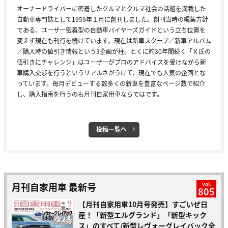
オーナードライバーに密着したクルマとクルマ社会の話題を満載した
自動車専門誌として1959年１月に創刊しました。創刊当時の編集方針
である、ユーザー密着型の自動車バイヤーズガイドという立ち位置を
変えず現在も刊行を続けています。現在は新車スクープ／新車アルバム
／購入時の値引き情報という3企画が柱。とくに約30年間続く「Ｘ氏の
値引きにチャレンジ」はユーザーがプロのアドバイスを受けながら新
車購入交渉を行うというリアルさがうけて、現在でも人気の企画とな
っています。毎月デビューする数多くの新車を豊富なページ数で紹介
し、購入指南を行うのも月刊自家用車ならではです。
投稿一覧へ
月刊自家用車 最新号
vol.
805
【月刊自家用車10月号発売】すごいぜ日
産！「新型エルグランド」「新型キック
ス」のすべて/新型レヴォーグレイバック全