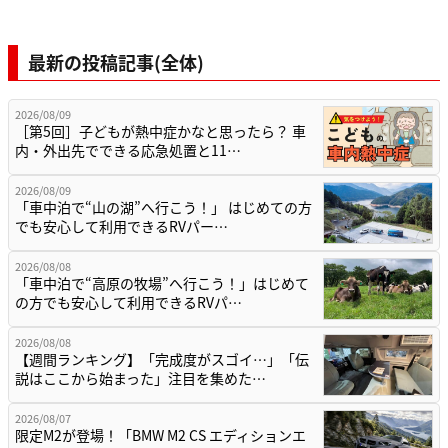
最新の投稿記事(全体)
2026/08/09
［第5回］子どもが熱中症かなと思ったら？ 車
内・外出先でできる応急処置と11…
2026/08/09
「車中泊で“山の湖”へ行こう！」 はじめての方
でも安心して利用できるRVパー…
2026/08/08
「車中泊で“高原の牧場”へ行こう！」はじめて
の方でも安心して利用できるRVパ…
2026/08/08
【週間ランキング】「完成度がスゴイ…」「伝
説はここから始まった」注目を集めた…
2026/08/07
限定M2が登場！「BMW M2 CS エディションエ